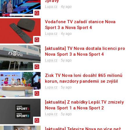
zprávy
Lupa.cz
4y ago
Vodafone TV zařadí stanice Nova
Sport 3 a Nova Sport 4
Lupa.cz
4y ago
[aktualita] TV Nova dostala licenci pro
Nova Sport 3 a Nova Sport 4
Lupa.cz
5y ago
Zisk TV Nova loni dosáhl 865 milionů
korun, navzdory pandemii se zvýšil
Lupa.cz
5y ago
[aktualita] Z nabídky Lepší.TV zmizely
Nova Sport 1 a Nova Sport 2
Lupa.cz
5y ago
[aktualita] Televize Nova po více než