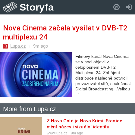
Storyfa
Pull down to refresh..
Nova Cinema začala vysílat v DVB-T2
multiplexu 24
Lupa.cz
9m ago
Filmový kanál Nova Cinema
se v noci objevil v
celoplošném DVB-T2
Multiplexu 24. Zahájení
distribuce následně potvrdil
provozovatel sítě, společnost
Digital Broadcasting. „Velkou
přidanou hodnotou pro
diváky je zvýšená kvalita
titulků pro…
More from Lupa.cz
Z Nova Gold je Nova Krimi. Stanice
mění název i vizuální identitu
www.lupa.cz
9m ago