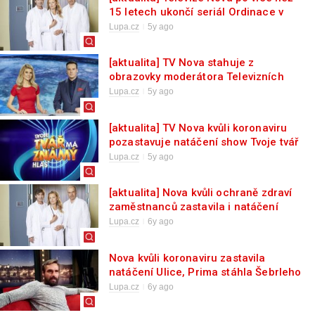
15 letech ukončí seriál Ordinace v
růžové zahradě
Lupa.cz
5y ago
[aktualita] TV Nova stahuje z
obrazovky moderátora Televizních
novin Petra Suchoně
Lupa.cz
5y ago
[aktualita] TV Nova kvůli koronaviru
pozastavuje natáčení show Tvoje tvář
má známý hlas
Lupa.cz
5y ago
[aktualita] Nova kvůli ochraně zdraví
zaměstnanců zastavila i natáčení
Ordinace
Lupa.cz
6y ago
Nova kvůli koronaviru zastavila
natáčení Ulice, Prima stáhla Šebrleho
ze zpráv
Lupa.cz
6y ago