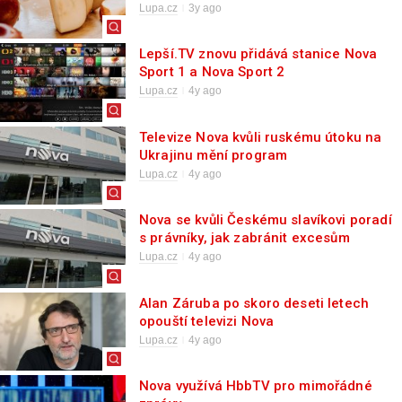
jablek
Lupa.cz
3y ago
Lepší.TV znovu přidává stanice Nova
Sport 1 a Nova Sport 2
Lupa.cz
4y ago
Televize Nova kvůli ruskému útoku na
Ukrajinu mění program
Lupa.cz
4y ago
Nova se kvůli Českému slavíkovi poradí
s právníky, jak zabránit excesům
Lupa.cz
4y ago
Alan Záruba po skoro deseti letech
opouští televizi Nova
Lupa.cz
4y ago
Nova využívá HbbTV pro mimořádné