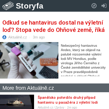
Storyfa
Pull down to refresh..
Odkud se hantavirus dostal na výletní
loď? Stopa vede do Ohňové země, říká
virolog
Aktuálně.cz
3m ago
Nebezpečný hantavirus
Andes, který se objevil na
palubě nizozemské výletní
lodi MV Hondius, podle
virologa Jiřího Černého z
České zemědělské univerzity
v Praze pravděpodobně
pochází z oblasti Ohňové
země nebo přilehlé
Patagonie. Virus si…
More from Aktuálně.cz
Španělsko potvrdilo druhý případ
hantaviru u pasažéra z výletní lodi
Aktuálně.cz / Zprávy
2m ago