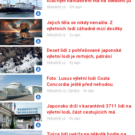
vzácným hantavirem má na svědomí již
tři životy
Aktuálně.cz
3m ago
Jejich těla se nikdy nenašla. Z
výletních lodí záhadně mizí desítky
lidí
Aktuálně.cz
1y ago
Deset lidí z pohřešované japonské
výletní lodi je mrtvých, pátrání
pokračuje
Aktuálně.cz
4y ago
Foto: Luxus výletní lodi Costa
Concordia ještě před nehodou.
Zemřelo tehdy 32 lidí
Aktuálně.cz / Zprávy
4y ago
Japonsko drží v karanténě 3711 lidí na
výletní lodi, část cestujících má
koronavirus
Aktuálně.cz
6y ago
Tisíce lidí uvázly na několik hodin na