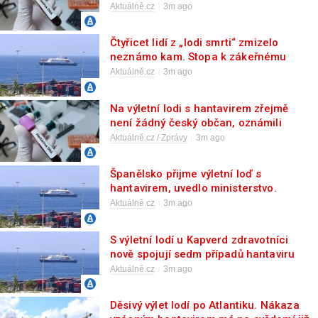
virolog
Aktuálně.cz
3m ago
Čtyřicet lidí z „lodi smrti“ zmizelo
neznámo kam. Stopa k zákeřnému
hantaviru se rýsuje
Aktuálně.cz
3m ago
Na výletní lodi s hantavirem zřejmě
není žádný český občan, oznámili
hygienici
Aktuálně.cz / Zprávy
3m ago
Španělsko přijme výletní loď s
hantavirem, uvedlo ministerstvo.
Kanáry nesouhlasí
Aktuálně.cz
3m ago
S výletní lodí u Kapverd zdravotníci
nově spojují sedm případů hantaviru
Aktuálně.cz
3m ago
Děsivý výlet lodí po Atlantiku. Nákaza