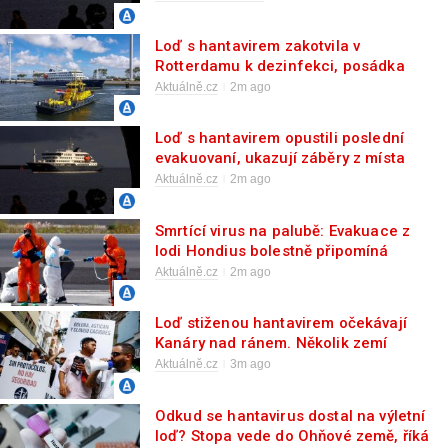
Loď s hantavirem zakotvila v
Rotterdamu k dezinfekci, posádka
půjde do karantény
Aktuálně.cz
2m ago
Loď s hantavirem opustili poslední
evakuovaní, ukazují záběry z místa
Aktuálně.cz
2m ago
Smrtící virus na palubě: Evakuace z
lodi Hondius bolestně připomíná
covidové začátky
Aktuálně.cz
2m ago
Loď stiženou hantavirem očekávají
Kanáry nad ránem. Několik zemí
chystá evakuační lety
Aktuálně.cz
3m ago
Odkud se hantavirus dostal na výletní
loď? Stopa vede do Ohňové země, říká