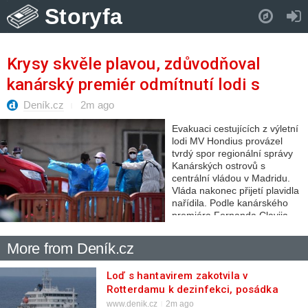
Storyfa
Pull down to refresh..
Krysy skvěle plavou, zdůvodňoval
kanárský premiér odmítnutí lodi s
hantavirem
Deník.cz
2m ago
Evakuaci cestujících z výletní
lodi MV Hondius provázel
tvrdý spor regionální správy
Kanárských ostrovů s
centrální vládou v Madridu.
Vláda nakonec přijetí plavidla
nařídila. Podle kanárského
premiéra Fernanda Clavija
trvalo vylodění…
More from Deník.cz
Loď s hantavirem zakotvila v
Rotterdamu k dezinfekci, posádka
půjde do karantény
www.denik.cz
2m ago