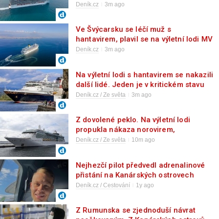
hantavirem
Deník.cz
3m ago
Ve Švýcarsku se léčí muž s
hantavirem, plavil se na výletní lodi MV
Hondius
Deník.cz
3m ago
Na výletní lodi s hantavirem se nakazili
další lidé. Jeden je v kritickém stavu
Deník.cz / Ze světa
3m ago
Z dovolené peklo. Na výletní lodi
propukla nákaza norovirem,
onemocnělo 98 lidí
Deník.cz / Ze světa
10m ago
Nejhezčí pilot předvedl adrenalinové
přistání na Kanárských ostrovech
Deník.cz / Cestování
1y ago
Z Rumunska se zjednoduší návrat