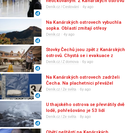
neočkovaným. Z Kanárských ostrovů
bude těžší
Deník.cz / Cestování
4y ago
Na Kanárských ostrovech vybuchla
sopka. Oblastí zmítají otřesy
Deník.cz
4y ago
Stovky Čechů jsou zpět z Kanárských
ostrovů. Chystá se i evakuace z
Filipín
Deník.cz / Z domova
6y ago
Na Kanárských ostrovech zadrželi
Čecha. Na plachetnici převážel
drogy
Deník.cz / Ze světa
6y ago
U thajského ostrova se převrátily dvě
lodě, pohřešováno je 53 lidí
Deník.cz / Ze světa
8y ago
Obětí neštěstí na Kanárských