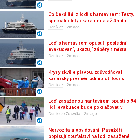
Co čeká lidi z lodi s hantavirem: Testy,
speciální lety i karanténa až 45 dní
Deník.cz
2m ago
Loď s hantavirem opustili poslední
evakuovaní, ukazují záběry z místa
Deník.cz
2m ago
Krysy skvěle plavou, zdůvodňoval
kanárský premiér odmítnutí lodi s
hantavirem
Deník.cz
2m ago
Loď zasaženou hantavirem opustilo 94
lidí, evakuace bude pokračovat v
pondělí
Deník.cz / Ze světa
2m ago
Nervozita a obviňování. Pasažéři
popisují zoufalství na lodi zasažené