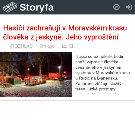
Storyfa
Pull down to refresh..
Hasiči zachraňují v Moravském krasu
člověka z jeskyně. Jeho vyproštění
odhadují na několik hodin
iROZHLAS
6m ago
61
Hasiči se už několik hodin
snaží vyprostit člověka
uvězněného v jeskynním
systému v Moravském krasu
u Rudic na Blanensku.
Záchranu ztěžuje složitý
terén i úzké prostupy
jeskyně. S mužem, který je
při vědomí se spojili a snaží
se ho udržet…