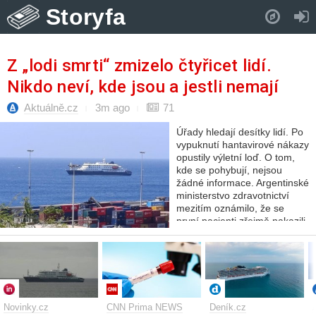
Storyfa
Pull down to refresh..
Z „lodi smrti“ zmizelo čtyřicet lidí.
Nikdo neví, kde jsou a jestli nemají
hantavirus
Aktuálně.cz
3m ago
71
Úřady hledají desítky lidí. Po
vypuknutí hantavirové nákazy
opustily výletní loď. O tom,
kde se pohybují, nejsou
žádné informace. Argentinské
ministerstvo zdravotnictví
mezitím oznámilo, že se
první pacienti zřejmě nakazili
od hlodavců na…
Novinky.cz
CNN Prima NEWS
Deník.cz