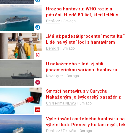
Hrozba hantaviru: WHO rozjela
pátrání. Hledá 80 lidí, kteří letěli s
nakaženou
Deník.cz
3m ago
„Má až padesátiprocentní mortalitu.“
Lidé na výletní lodi s hantavirem
zůstanou dalších několik dní
Deník N
3m ago
U nakaženého z lodi zjistili
jihoamerickou variantu hantaviru.
Přenáší se mezi lidmi
Novinky.cz
3m ago
Smrtící hantavirus v Curychu:
Nakaženým je švýcarský pasažér z
výletní lodi
CNN Prima NEWS
3m ago
Vyšetřování smrtelného hantaviru na
výletní lodi: Přenesly ho tam myši, lék
není
Deník.cz / Ze světa
3m ago