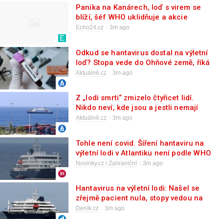
Panika na Kanárech, loď s virem se
blíží, šéf WHO uklidňuje a akcie
Moderny letí vzhůru
Echo24.cz
3m ago
Odkud se hantavirus dostal na výletní
loď? Stopa vede do Ohňové země, říká
virolog
Aktuálně.cz
3m ago
Z „lodi smrti“ zmizelo čtyřicet lidí.
Nikdo neví, kde jsou a jestli nemají
hantavirus
Aktuálně.cz
3m ago
Tohle není covid. Šíření hantaviru na
výletní lodi v Atlantiku není podle WHO
začátkem pandemie
Novinky.cz / Zahraniční
3m ago
Hantavirus na výletní lodi: Našel se
zřejmě pacient nula, stopy vedou na
skládku
Deník.cz
3m ago