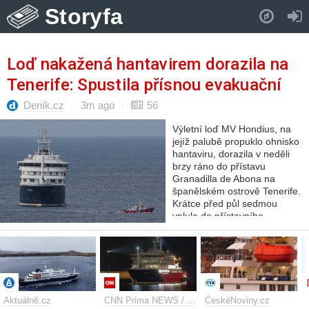
Storyfa
Pull down to refresh..
Loď nakažená hantavirem dorazila na
Tenerife: Spustila přísnou evakuační
akci
Deník.cz
3m ago
56
Výletní loď MV Hondius, na
jejíž palubě propuklo ohnisko
hantaviru, dorazila v neděli
brzy ráno do přístavu
Granadilla de Abona na
španělském ostrově Tenerife.
Krátce před půl sedmou
vplula do přístavního
prostoru, kde zakotvila v
bezpečné…
Aktuálně.cz
CNN Prima NEWS / Zahraniční
ČeskéNoviny.cz