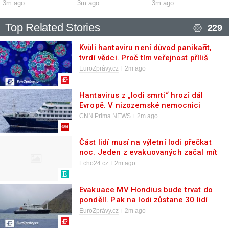
3m ago
3m ago
3m ago
Top Related Stories
229
Kvůli hantaviru není důvod panikařit,
tvrdí vědci. Proč tím veřejnost příliš
neuklidňují?
EuroZprávy.cz
2m ago
Hantavirus z „lodi smrti“ hrozí dál
Evropě. V nizozemské nemocnici
zpackali odběr krve
CNN Prima NEWS
2m ago
Část lidí musí na výletní lodi přečkat
noc. Jeden z evakuovaných začal mít
příznaky při návratovém letu
Echo24.cz
2m ago
Evakuace MV Hondius bude trvat do
pondělí. Pak na lodi zůstane 30 lidí
EuroZprávy.cz
2m ago