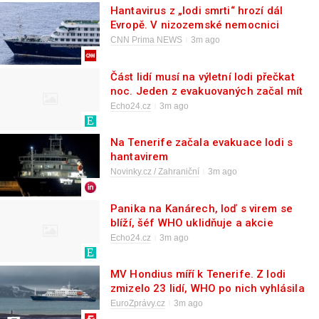
Hantavirus z „lodi smrti“ hrozí dál
Evropě. V nizozemské nemocnici
zpackali odběr krve
CNN Prima NEWS
3m ago
Část lidí musí na výletní lodi přečkat
noc. Jeden z evakuovaných začal mít
příznaky při návratovém letu
Echo24.cz
3m ago
Na Tenerife začala evakuace lodi s
hantavirem
Novinky.cz / Zahraniční
3m ago
Panika na Kanárech, loď s virem se
blíží, šéf WHO uklidňuje a akcie
Moderny letí vzhůru
Echo24.cz
3m ago
MV Hondius míří k Tenerife. Z lodi
zmizelo 23 lidí, WHO po nich vyhlásila
pátrání
EuroZprávy.cz
3m ago