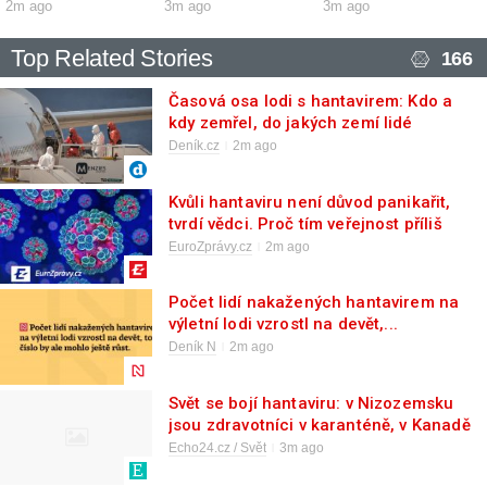
2m ago
3m ago
3m ago
Top Related Stories
166
Časová osa lodi s hantavirem: Kdo a
kdy zemřel, do jakých zemí lidé
odletěli
Deník.cz
2m ago
Kvůli hantaviru není důvod panikařit,
tvrdí vědci. Proč tím veřejnost příliš
neuklidňují?
EuroZprávy.cz
2m ago
Počet lidí nakažených hantavirem na
výletní lodi vzrostl na devět,...
Deník N
2m ago
Svět se bojí hantaviru: v Nizozemsku
jsou zdravotníci v karanténě, v Kanadě
zrušili zápas hokejové ligy
Echo24.cz / Svět
3m ago