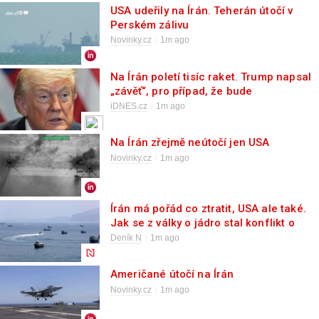
USA udeřily na Írán. Teherán útočí v
Perském zálivu
Novinky.cz
1m ago
Na Írán poletí tisíc raket. Trump napsal
„závěť“, pro případ, že bude
zavražděn
iDNES.cz
1m ago
Na Írán zřejmě neútočí jen USA
Novinky.cz
1m ago
Írán má pořád co ztratit, USA ale také.
Jak se z války o jádro stal konflikt o
ropu
Deník N
1m ago
Američané útočí na Írán
Novinky.cz
1m ago