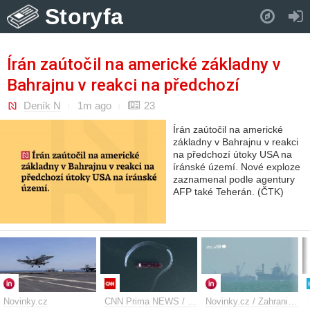
Storyfa
Pull down to refresh..
Írán zaútočil na americké základny v
Bahrajnu v reakci na předchozí
útoky...
Deník N
1m ago
23
Írán zaútočil na americké
základny v Bahrajnu v reakci
na předchozí útoky USA na
íránské území. Nové exploze
zaznamenal podle agentury
AFP také Teherán. (ČTK)
Novinky.cz
CNN Prima NEWS / Zahraniční
Novinky.cz / Zahraniční