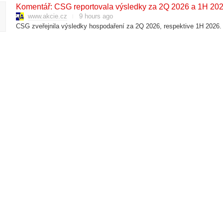
Komentář: CSG reportovala výsledky za 2Q 2026 a 1H 20
www.akcie.cz
9 hours ago
CSG zveřejnila výsledky hospodaření za 2Q 2026, respektive 1H 2026.
Asijsko-pacifický region zakončuje pátek ve smíšených čís
www.akcie.cz
10 hours ago
Komentář: Akciový výhled
www.akcie.cz
10 hours ago
Evropské futures kontrakty bez výrazného pohybu
www.akcie.cz
10 hours ago
DAX futures +0,06 % na 26264 b.Euro Stoxx 50 futures -0,06 % na 65
Očekávané události: Změna pracovních míst mimo zeměděl
www.akcie.cz
11 hours ago
Česká republika:; 10:00 Devizové rezervy (červenec): očekávání trhu: --
ug 6