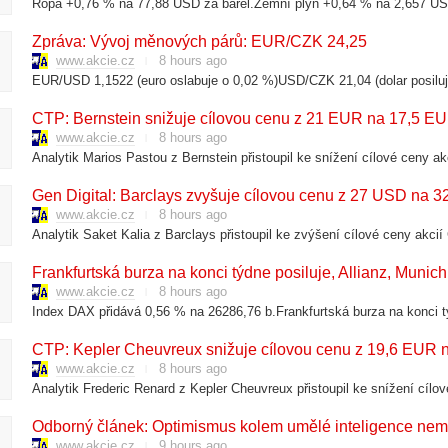
Zpráva: Vývoj měnových párů: EUR/CZK 24,25
www.akcie.cz
8 hours ago
CTP: Bernstein snižuje cílovou cenu z 21 EUR na 17,5 E
www.akcie.cz
8 hours ago
Gen Digital: Barclays zvyšuje cílovou cenu z 27 USD na 
www.akcie.cz
8 hours ago
Frankfurtská burza na konci týdne posiluje, Allianz, Munic
www.akcie.cz
8 hours ago
Index DAX přidává 0,56 % na 26286,76 b.Frankfurtská burza na konci t
CTP: Kepler Cheuvreux snižuje cílovou cenu z 19,6 EUR 
www.akcie.cz
8 hours ago
Odborný článek: Optimismus kolem umělé inteligence nem
www.akcie.cz
9 hours ago