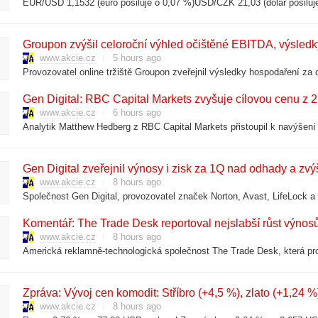
Groupon zvýšil celoroční výhled očištěné EBITDA, výsled
www.akcie.cz
5 hours ago
Gen Digital: RBC Capital Markets zvyšuje cílovou cenu z
www.akcie.cz
6 hours ago
Gen Digital zveřejnil výnosy i zisk za 1Q nad odhady a zvýš
www.akcie.cz
8 hours ago
Komentář: The Trade Desk reportoval nejslabší růst výnos
www.akcie.cz
8 hours ago
Zpráva: Vývoj cen komodit: Stříbro (+4,5 %), zlato (+1,24 %
www.akcie.cz
8 hours ago