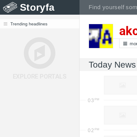
Storyfa
Trending headlines
akc
mo
Today News
EXPLORE PORTALS
03
02