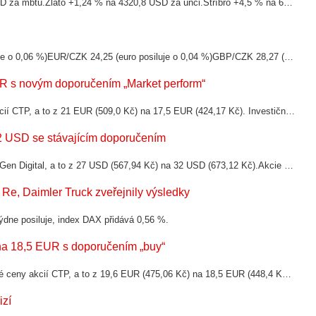
Ropa +0,76 % na 77,88 USD za barel.Zemní plyn +0,64 % na 2,657 USD za mbtu.Zlato +1,24 % na 4320,8 USD za unci.Stříbro +4,5 % na 64,38 USD za unci.Měď...
EUR/USD 1,1522 (euro oslabuje o 0,02 %)USD/CZK 21,04 (dolar posiluje o 0,06 %)EUR/CZK 24,25 (euro posiluje o 0,04 %)GBP/CZK 28,27 (libra oslabuje o 0,11 %)CHF/CZK 25,94 (frank posiluje o 0,22 %)PLN/CZK 5,6344 (zlotý posiluje o...
UR s novým doporučením „Market perform“
Analytik Marios Pastou z Bernstein přistoupil ke snížení cílové ceny akcií CTP, a to z 21 EUR (509,0 Kč) na 17,5 EUR (424,17 Kč). Investiční doporučení pozměnil z „Outperform“ na „Market perform“.Akcie CTP
32 USD se stávajícím doporučením
Analytik Saket Kalia z Barclays přistoupil ke zvýšení cílové ceny akcií Gen Digital, a to z 27 USD (567,94 Kč) na 32 USD (673,12 Kč).Akcie Gen Digital
h Re, Daimler Truck zveřejnily výsledky
ýdne posiluje, index DAX přidává 0,56 %.
na 18,5 EUR s doporučením „buy“
Analytik Frederic Renard z Kepler Cheuvreux přistoupil ke snížení cílové ceny akcií CTP, a to z 19,6 EUR (475,06 Kč) na 18,5 EUR (448,4 Kč) se stávajícím doporučením „buy“.Akcie CTP
izí