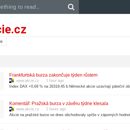
Pull down to refresh..
ie.cz
re
Frankfurtská burza zakončuje týden růstem
www.akcie.cz
1 hour ago
Komentář: Pražská burza v závěru týdne klesala
www.akcie.cz
2 hours ago