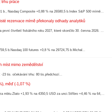
 trhu práce
Index Dow Jones +0,12 % na 53950,69 b., S&P 500 +0,35 % na 7736,91 b., Nasdaq Composite +0,88 % na 26580,5 b.Index S&P 500 mírně posiluje poté, co červencová data...
čisté rezervace mírně překonaly odhady analytiků
Vývojář videoher Take-Two Interactive zveřejnil výsledky hospodaření za první čtvrtletí fiskálního roku 2027, které skončilo 30. června 2026. Čisté rezervace mírně překonaly odhady analytiků. Firma zaroveň potvrdila celoroční výhled...
9,5 b.Nasdaq 100 futures +0,8 % na 29724,75 b.Michal...
ch míst mimo zemědělství
3 tis. očekávání trhu: 80 tis.předchozí...
 %), měď (-1,07 %)
Ropa -0,8 % na 76,67 USD za barel.Zemní plyn -0,27 % na 2,633 USD za mbtu.Zlato +1,93 % na 4350,5 USD za unci.Stříbro +4,46 % na 64,355 USD za unci.Měď...