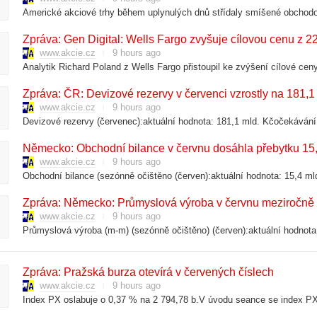
Zpráva: Gen Digital: Wells Fargo zvyšuje cílovou cenu z
www.akcie.cz
9 hours ago
Zpráva: ČR: Devizové rezervy v červenci vzrostly na 181,1
www.akcie.cz
9 hours ago
Devizové rezervy (červenec):aktuální hodnota: 181,1 mld. Kčočekávání t
Německo: Obchodní bilance v červnu dosáhla přebytku 15
www.akcie.cz
9 hours ago
Obchodní bilance (sezónně očištěno (červen):aktuální hodnota: 15,4 m
Zpráva: Německo: Průmyslová výroba v červnu meziročně kl
www.akcie.cz
9 hours ago
Průmyslová výroba (m-m) (sezónně očištěno) (červen):aktuální hodnota
Zpráva: Pražská burza otevírá v červených číslech
www.akcie.cz
9 hours ago