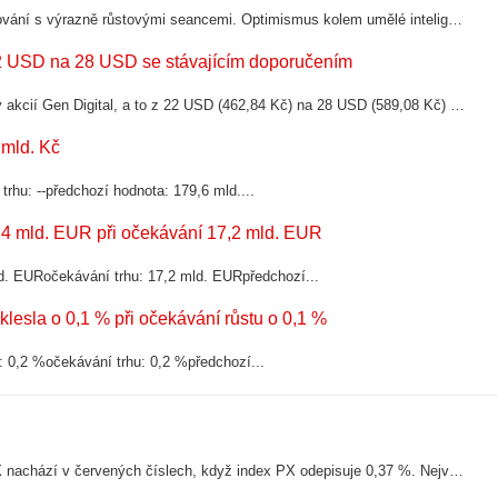
Americké akciové trhy během uplynulých dnů střídaly smíšené obchodování s výrazně růstovými seancemi. Optimismus kolem umělé inteligence nezmizel, investoři však začínají důsledněji rozlišovat mezi společnostmi, které dokážou...
 22 USD na 28 USD se stávajícím doporučením
Analytik Richard Poland z Wells Fargo přistoupil ke zvýšení cílové ceny akcií Gen Digital, a to z 22 USD (462,84 Kč) na 28 USD (589,08 Kč) při stávajícím doporučením na stupni „Equalweight“.Akcie Gen Digital
 mld. Kč
rhu: --předchozí hodnota: 179,6 mld....
,4 mld. EUR při očekávání 17,2 mld. EUR
ld. EURočekávání trhu: 17,2 mld. EURpředchozí...
esla o 0,1 % při očekávání růstu o 0,1 %
: 0,2 %očekávání trhu: 0,2 %předchozí...
Index PX oslabuje o 0,37 % na 2 794,78 b.V úvodu seance se index PX nachází v červených číslech, když index PX odepisuje 0,37 %. Největší pokles zaznamenávají akcie Erste (-1,61 %), VIG (-1,56 %) a ČEZ (-0,59...