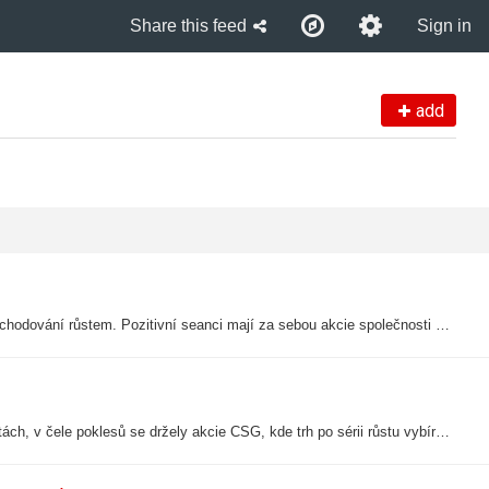
Share this feed
Sign in
add
Index DAX +0,69 % na 26319,45 b.Německé akcie uzavírají páteční obchodování růstem. Pozitivní seanci mají za sebou akcie společnosti SAP (+4,1 %)), Scout24 (+3,6 %) a Infineon Technologies...
Akcie na pražské burze se dnes obchodovaly spíše v záporných hodnotách, v čele poklesů se držely akcie CSG, kde trh po sérii růstu vybíral zisky, akcie odepsaly 4,62 % na 441,6 Kč. Nedařilo se dále akciím Erste (-2,21...