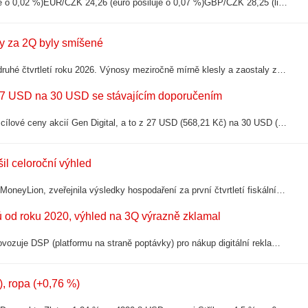
EUR/USD 1,1532 (euro posiluje o 0,07 %)USD/CZK 21,03 (dolar posiluje o 0,02 %)EUR/CZK 24,26 (euro posiluje o 0,07 %)GBP/CZK 28,25 (libra oslabuje o 0,18 %)CHF/CZK 25,95 (frank posiluje o 0,26 %)PLN/CZK 5,6429 (zlotý posiluje o...
ky za 2Q byly smíšené
Provozovatel online tržiště Groupon zveřejnil výsledky hospodaření za druhé čtvrtletí roku 2026. Výnosy meziročně mírně klesly a zaostaly za odhadem analytiků, očištěná EBITDA byla naopak nad očekáváním. Společnost pro celý rok...
 27 USD na 30 USD se stávajícím doporučením
Analytik Matthew Hedberg z RBC Capital Markets přistoupil k navýšení cílové ceny akcií Gen Digital, a to z 27 USD (568,21 Kč) na 30 USD (631,34 Kč) se stávajícím doporučením „Sector Perform“.Akcie Gen Digital
il celoroční výhled
Společnost Gen Digital, provozovatel značek Norton, Avast, LifeLock a MoneyLion, zveřejnila výsledky hospodaření za první čtvrtletí fiskálního roku 2027, které skončilo 3. července 2026. Firma překonala odhady analytiků na úrovni výnosů...
ů od roku 2020, výhled na 3Q výrazně zklamal
Americká reklamně-technologická společnost The Trade Desk, která provozuje DSP (platformu na straně poptávky) pro nákup digitální reklamy v reálném čase, zveřejnila výsledky hospodaření za druhý kvartál roku 2026. Výnosy vzrostly meziročně…
), ropa (+0,76 %)