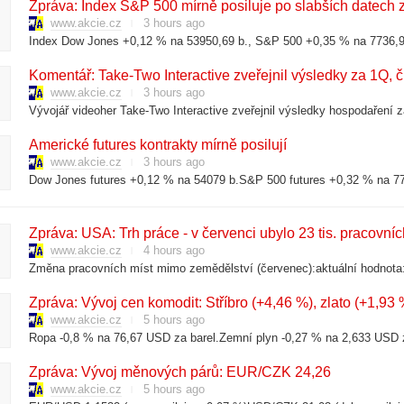
Zpráva: Index S&P 500 mírně posiluje po slabších datech z
www.akcie.cz
3 hours ago
Komentář: Take-Two Interactive zveřejnil výsledky za 1Q, 
www.akcie.cz
3 hours ago
Americké futures kontrakty mírně posilují
www.akcie.cz
3 hours ago
Dow Jones futures +0,12 % na 54079 b.S&P 500 futures +0,32 % na 775
Zpráva: USA: Trh práce - v červenci ubylo 23 tis. pracovní
www.akcie.cz
4 hours ago
Změna pracovních míst mimo zemědělství (červenec):aktuální hodnota: -2
Zpráva: Vývoj cen komodit: Stříbro (+4,46 %), zlato (+1,93
www.akcie.cz
5 hours ago
Zpráva: Vývoj měnových párů: EUR/CZK 24,26
www.akcie.cz
5 hours ago