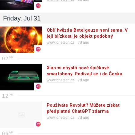
Friday, Jul 31
Obří hvězda Betelgeuze není sama. V
její blízkosti je objekt podobný
Slunci
www.fonetech.cz
7d ago
02
Xiaomi chystá nové špičkové
smartphony. Podívají se i do Česka
www.fonetech.cz
7d ago
12
Používáte Revolut? Můžete získat
předplatné ChatGPT zdarma
www.fonetech.cz
7d ago
06