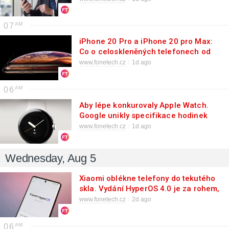
07
iPhone 20 Pro a iPhone 20 pro Max:
Co o celoskleněných telefonech od
Applu víme?
www.fonetech.cz
1d ago
06
Aby lépe konkurovaly Apple Watch.
Google unikly specifikace hodinek
Pixel Watch 5
www.fonetech.cz
1d ago
Wednesday, Aug 5
Xiaomi oblékne telefony do tekutého
skla. Vydání HyperOS 4.0 je za rohem,
tvrdí únik
www.fonetech.cz
2d ago
06