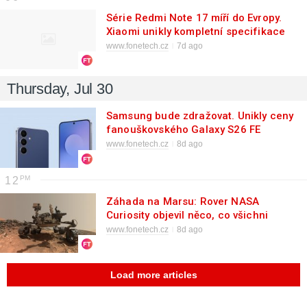
Série Redmi Note 17 míří do Evropy.
Xiaomi unikly kompletní specifikace
www.fonetech.cz
7d ago
Thursday, Jul 30
Samsung bude zdražovat. Unikly ceny
fanouškovského Galaxy S26 FE
www.fonetech.cz
8d ago
12
Záhada na Marsu: Rover NASA
Curiosity objevil něco, co všichni
známe ze Země
www.fonetech.cz
8d ago
Load more articles