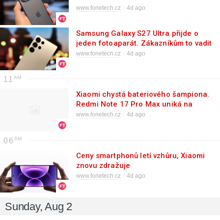
www.fonetech.cz
4d ago
Samsung Galaxy S27 Ultra přijde o
jeden fotoaparát. Zákazníkům to vadit
nebude
www.fonetech.cz
4d ago
11
Xiaomi chystá bateriového šampiona.
Redmi Note 17 Pro Max uniká na
prvních renderech
www.fonetech.cz
4d ago
06
Ceny smartphonů letí vzhůru, Xiaomi
znovu zdražuje
www.fonetech.cz
4d ago
Sunday, Aug 2