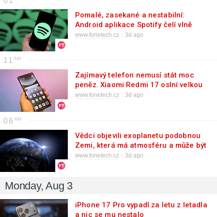
01
Pomalé, zasekané a nestabilní:
Android aplikace Spotify čelí vlně
kritiky
www.fonetech.cz
3d ago
11
Zajímavý telefon nemusí stát moc
peněz. Xiaomi Redmi 17 oslní velkou
baterií
www.fonetech.cz
3d ago
06
Vědci objevili exoplanetu podobnou
Zemi, která má atmosféru a může být
obyvatelná
www.fonetech.cz
3d ago
Monday, Aug 3
iPhone 17 Pro vypadl za letu z letadla
a nic se mu nestalo