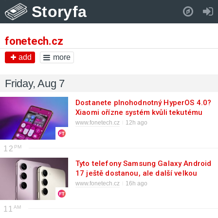
Storyfa
Pull down to refresh..
fonetech.cz
add
more
Friday, Aug 7
Dostanete plnohodnotný HyperOS 4.0?
Xiaomi ořízne systém kvůli tekutému
sklu
www.fonetech.cz
12h ago
12
Tyto telefony Samsung Galaxy Android
17 ještě dostanou, ale další velkou
aktualizaci už ne
www.fonetech.cz
16h ago
11