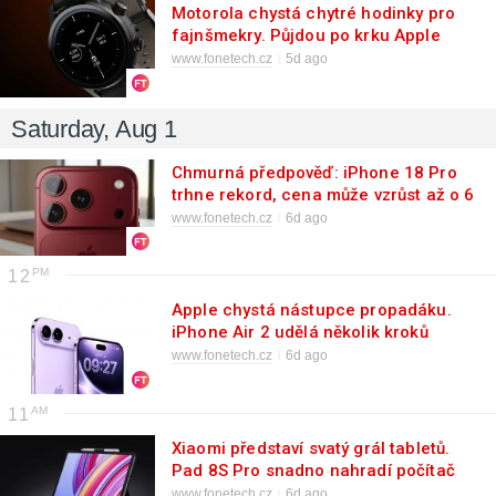
Motorola chystá chytré hodinky pro
fajnšmekry. Půjdou po krku Apple
Watch Ultra a Galaxy Watch Ultra
www.fonetech.cz
5d ago
Saturday, Aug 1
Chmurná předpověď: iPhone 18 Pro
trhne rekord, cena může vzrůst až o 6
000 Kč
www.fonetech.cz
6d ago
12
Apple chystá nástupce propadáku.
iPhone Air 2 udělá několik kroků
vpřed
www.fonetech.cz
6d ago
11
Xiaomi představí svatý grál tabletů.
Pad 8S Pro snadno nahradí počítač
www.fonetech.cz
6d ago