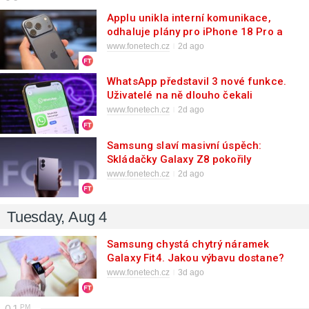
Applu unikla interní komunikace,
odhaluje plány pro iPhone 18 Pro a
iPhone Ultra
www.fonetech.cz
2d ago
WhatsApp představil 3 nové funkce.
Uživatelé na ně dlouho čekali
www.fonetech.cz
2d ago
Samsung slaví masivní úspěch:
Skládačky Galaxy Z8 pokořily
dlouholetého krále předobjednávek
www.fonetech.cz
2d ago
Tuesday, Aug 4
Samsung chystá chytrý náramek
Galaxy Fit4. Jakou výbavu dostane?
www.fonetech.cz
3d ago