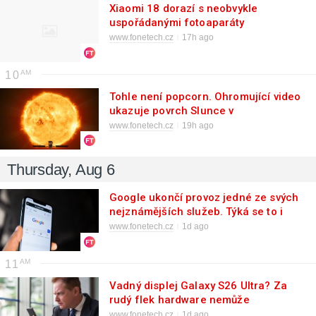
Xiaomi 18 dorazí s neobvykle
uspořádanými fotoaparáty
www.fonetech.cz
17h ago
10
Tohle není popcorn. Ohromující video
ukazuje povrch Slunce v
neuvěřitelných detailech
www.fonetech.cz
19h ago
Thursday, Aug 6
Google ukončí provoz jedné ze svých
nejznámějších služeb. Týká se to i
vašeho telefonu s Androidem
www.fonetech.cz
1d ago
11
Vadný displej Galaxy S26 Ultra? Za
rudý flek hardware nemůže
www.fonetech.cz
1d ago