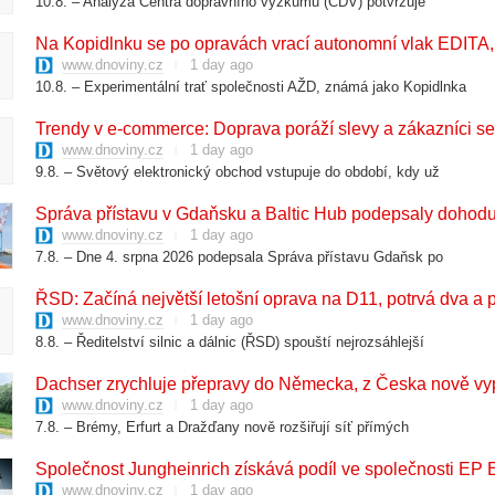
10.8. – Analýza Centra dopravního výzkumu (CDV) potvrzuje
​Na Kopidlnku se po opravách vrací autonomní vlak EDITA,
www.dnoviny.cz
1 day ago
10.8. – Experimentální trať společnosti AŽD, známá jako Kopidlnka
​Trendy v e-commerce: Doprava poráží slevy a zákazníci se
www.dnoviny.cz
1 day ago
9.8. – Světový elektronický obchod vstupuje do období, kdy už
​Správa přístavu v Gdaňsku a Baltic Hub podepsaly dohodu 
www.dnoviny.cz
1 day ago
7.8. – Dne 4. srpna 2026 podepsala Správa přístavu Gdaňsk po
​ŘSD: Začíná největší letošní oprava na D11, potrvá dva a 
www.dnoviny.cz
1 day ago
8.8. – Ředitelství silnic a dálnic (ŘSD) spouští nejrozsáhlejší
​Dachser zrychluje přepravy do Německa, z Česka nově vyp
www.dnoviny.cz
1 day ago
7.8. – Brémy, Erfurt a Dražďany nově rozšiřují síť přímých
​Společnost Jungheinrich získává podíl ve společnosti EP
www.dnoviny.cz
1 day ago