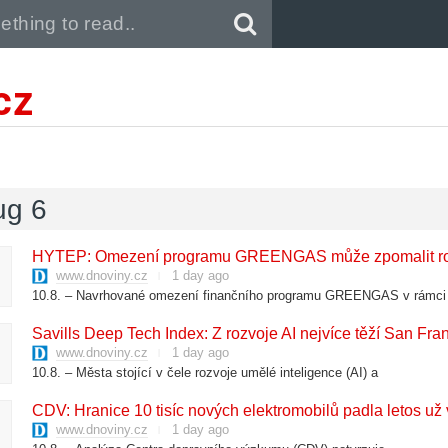
Pull down to refresh..
cz
ug 6
​HYTEP: Omezení programu GREENGAS může zpomalit roz
www.dnoviny.cz
1 day ago
10.8. – Navrhované omezení finančního programu GREENGAS v rámci
​Savills Deep Tech Index: Z rozvoje AI nejvíce těží San Fran
www.dnoviny.cz
1 day ago
10.8. – Města stojící v čele rozvoje umělé inteligence (AI) a
​CDV: Hranice 10 tisíc nových elektromobilů padla letos už v
www.dnoviny.cz
1 day ago