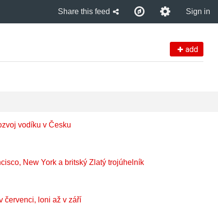
Share this feed
Sign in
add
voj vodíku v Česku
cisco, New York a britský Zlatý trojúhelník
 červenci, loni až v září