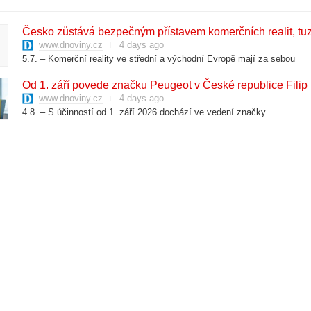
​Česko zůstává bezpečným přístavem komerčních realit, tuze
www.dnoviny.cz
4 days ago
5.7. – Komerční reality ve střední a východní Evropě mají za sebou
​Od 1. září povede značku Peugeot v České republice Filip
www.dnoviny.cz
4 days ago
4.8. – S účinností od 1. září 2026 dochází ve vedení značky
​Skupina ÖBB Rail Cargo investuje do 500 vagónů pro pře
www.dnoviny.cz
4 days ago
4.8. – Skupina ÖBB Rail Cargo Group (RCG) rozšiřuje a modernizuje sv
G​ianpiero Strisciuglio jmenován novým místopředsedou 
www.dnoviny.cz
4 days ago
4.8. – Nový generální ředitel a výkonný ředitel skupiny FS,
​MD: Převod vozidla na nového majitele si lze pohlídat na 
www.dnoviny.cz
4 days ago
4.8. – Při prodeji vozidla lze celý převod na nového majitele provést
 2