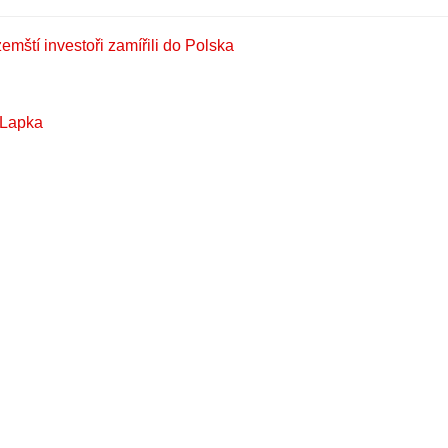
mští investoři zamířili do Polska
 Lapka
pravu kovového šrotu a recyklovaných materiálů
ůj
UIC a předsedou evropského regionu UIC
Portálu dopravy