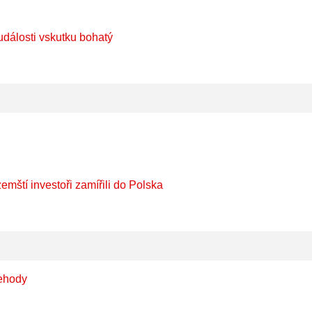
události vskutku bohatý
mští investoři zamířili do Polska
nehody