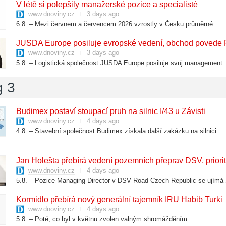
​V létě si polepšily manažerské pozice a specialisté
www.dnoviny.cz
3 days ago
6.8. – Mezi červnem a červencem 2026 vzrostly v Česku průměrné
​JUSDA Europe posiluje evropské vedení, obchod povede 
www.dnoviny.cz
3 days ago
5.8. – Logistická společnost JUSDA Europe posiluje svůj management.
g 3
​Budimex postaví stoupací pruh na silnic I/43 u Závisti
www.dnoviny.cz
4 days ago
4.8. – Stavební společnost Budimex získala další zakázku na silnici
​Jan Holešta přebírá vedení pozemních přeprav DSV, priorit
www.dnoviny.cz
4 days ago
5.8. – Pozice Managing Director v DSV Road Czech Republic se ujímá
​Kormidlo přebírá nový generální tajemník IRU Habib Turki
www.dnoviny.cz
4 days ago
5.8. – Poté, co byl v květnu zvolen valným shromážděním