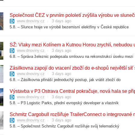
​Společnost ČEZ v prvním pololetí zvýšila výrobu ve sluneč
www.dnoviny.cz
3 days ago
5.8. – Slunce hraje ve výrobě bezemisní elektřiny v České republice
​SŽ: Vlaky mezi Kolínem a Kutnou Horou zrychlí, nebudou u
www.dnoviny.cz
3 days ago
6.8. – Správa železnic podepsala smlouvu na rekonstrukci úseku mezi
​Zásilkovna zapojí do vracení zboží do e-shopů největší 
www.dnoviny.cz
3 days ago
6.8. – Zásilkovna přináší jednoduchý postup, jak vrátit zboží do
​Výstavba v P3 Ostrava Central pokračuje, nová hala se p
www.dnoviny.cz
3 days ago
5.8. – P3 Logistic Parks, přední evropský developer a vlastník
www.dnoviny.cz
3 days ago
5.8. – Společnost Schmitz Cargobull rozšiřuje svůj telematický