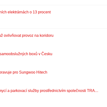
ních elektrárnách o 13 procent
ž ovlivňovat provoz na koridoru
síť samoobslužných boxů v Česku
řipravuje pro Sungwoo Hitech
​Schmitz Cargobull rozšiřuje TrailerConnect o integrované mycí a parkovací služby prostřednictvím společnosti TRAVIS