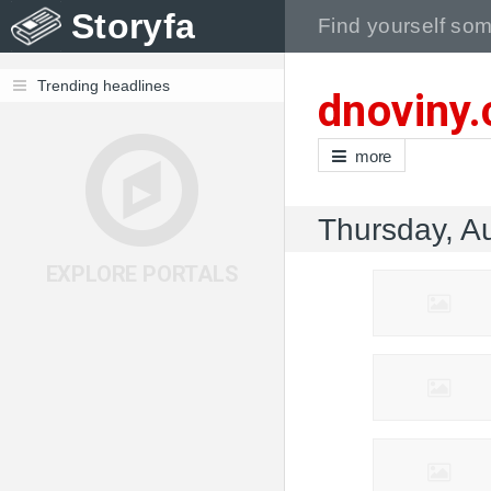
Storyfa
Trending headlines
dnoviny.
more
Thursday, A
EXPLORE PORTALS