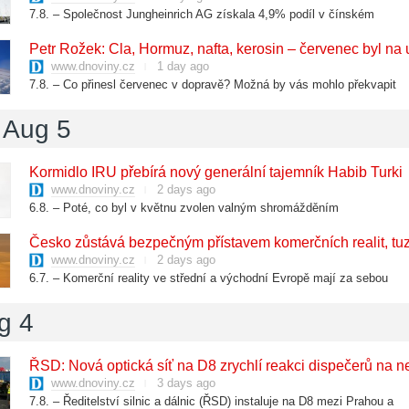
7.8. – Společnost Jungheinrich AG získala 4,9% podíl v čínském
Petr Rožek: Cla, Hormuz, nafta, kerosin – červenec byl na 
www.dnoviny.cz
1 day ago
7.8. – Co přinesl červenec v dopravě? Možná by vás mohlo překvapit
 Aug 5
​Kormidlo IRU přebírá nový generální tajemník Habib Turki
www.dnoviny.cz
2 days ago
6.8. – Poté, co byl v květnu zvolen valným shromážděním
​Česko zůstává bezpečným přístavem komerčních realit, tuze
www.dnoviny.cz
2 days ago
6.7. – Komerční reality ve střední a východní Evropě mají za sebou
g 4
​ŘSD: Nová optická síť na D8 zrychlí reakci dispečerů na 
www.dnoviny.cz
3 days ago
7.8. – Ředitelství silnic a dálnic (ŘSD) instaluje na D8 mezi Prahou a