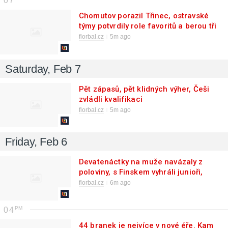
07
Chomutov porazil Třinec, ostravské
týmy potvrdily role favoritů a berou tři
body
florbal.cz
5m ago
Saturday, Feb 7
Pět zápasů, pět klidných výher, Češi
zvládli kvalifikaci
florbal.cz
5m ago
Friday, Feb 6
Devatenáctky na muže navázaly z
poloviny, s Finskem vyhráli junioři,
juniorky prohrály
florbal.cz
6m ago
04
44 branek je nejvíce v nové éře. Kam