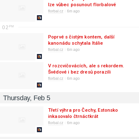
lze vůbec posunout florbalové
rekordy?
florbal.cz
6m ago
02
Poprvé s čistým kontem, další
kanonádu schytala Itálie
florbal.cz
6m ago
V rozcvičovácích, ale s rekordem.
Švédové i bez dresů porazili
Lichtenštejnsko 44:0
florbal.cz
6m ago
Thursday, Feb 5
Třetí výhra pro Čechy, Estonsko
inkasovalo čtrnáctkrát
florbal.cz
6m ago