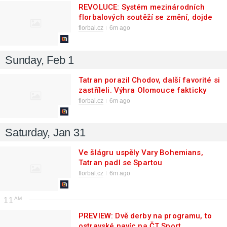
REVOLUCE: Systém mezinárodních
florbalových soutěží se změní, dojde
na spolupořádání
florbal.cz
6m ago
Sunday, Feb 1
Tatran porazil Chodov, další favorité si
zastříleli. Výhra Olomouce fakticky
uzavírá TOP 8
florbal.cz
6m ago
Saturday, Jan 31
Ve šlágru uspěly Vary Bohemians,
Tatran padl se Spartou
florbal.cz
6m ago
11
PREVIEW: Dvě derby na programu, to
ostravské navíc na ČT Sport