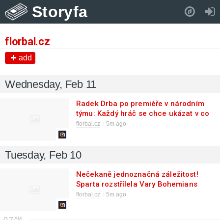
Storyfa
Pull down to refresh..
florbal.cz
add
Wednesday, Feb 11
Radek Drba po premiéře v národním
týmu: Každý hráč se chce ukázat v co
nejlepším světle
florbal.cz
5m ago
Tuesday, Feb 10
Nečekaně jednoznačná záležitost!
Sparta rozstřílela Vary Bohemians
florbal.cz
5m ago