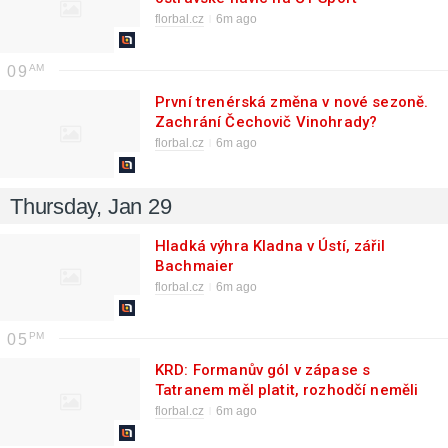
florbal.cz
6m ago
09
První trenérská změna v nové sezoně.
Zachrání Čechovič Vinohrady?
florbal.cz
6m ago
Thursday, Jan 29
Hladká výhra Kladna v Ústí, zářil
Bachmaier
florbal.cz
6m ago
05
KRD: Formanův gól v zápase s
Tatranem měl platit, rozhodčí neměli
rozhodnutí změnit
florbal.cz
6m ago