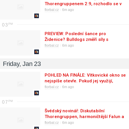
Thorengruppenem 2:9, rozhodlo se v
první třetině
florbal.cz
6m ago
03
PREVIEW: Poslední šance pro
Židenice? Bulldogs změří síly s
Bohemians
florbal.cz
6m ago
Friday, Jan 23
POHLED NA FINÁLE: Vítkovické okno se
nejspíše otevře. Pokud jej využijí,
mohou zvítězit
florbal.cz
6m ago
07
Švédský novinář: Diskutabilní
Thorengruppen, harmoničtější Falun a
dobrý stroj Storvreta
florbal.cz
6m ago