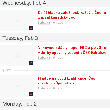
Wednesday, Feb 4
Další hladká záležitost, každý z Čechů
zapsal kanadský bod
florbal.cz
6m ago
Tuesday, Feb 3
Vítkovice zvládly nápor FBC a po výhře
v derby upevnily vedení v ČEZ Extralize
žen
florbal.cz
6m ago
05
Hladce na úvod kvalifikace, Češi
rozstříleli Španělsko
florbal.cz
6m ago
Monday, Feb 2