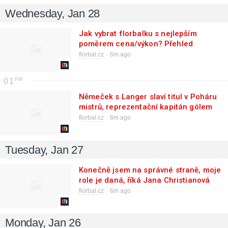
Wednesday, Jan 28
Jak vybrat florbalku s nejlepším
poměrem cena/výkon? Přehled
doporučených modelů Floorbee
florbal.cz
6m ago
01
Němeček s Langer slaví titul v Poháru
mistrů, reprezentační kapitán gólem
zařídil prodloužení
florbal.cz
6m ago
Tuesday, Jan 27
Konečně jsem na správné straně, moje
role je daná, říká Jana Christianová
florbal.cz
6m ago
Monday, Jan 26