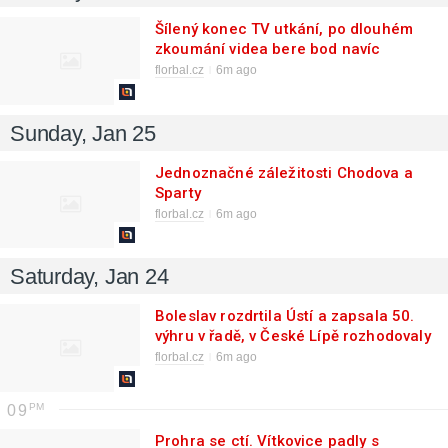
Šílený konec TV utkání, po dlouhém
zkoumání videa bere bod navíc
Tatran
florbal.cz
6m ago
Sunday, Jan 25
Jednoznačné záležitosti Chodova a
Sparty
florbal.cz
6m ago
Saturday, Jan 24
Boleslav rozdrtila Ústí a zapsala 50.
výhru v řadě, v České Lípě rozhodovaly
nájezdy
florbal.cz
6m ago
09
Prohra se ctí. Vítkovice padly s