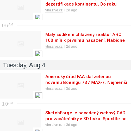
dezertifikace kontinentu. Do roku
2040 bude ohrožené celé Polabí a jih
vtm.zive.cz
2d ago
Moravy
06
Malý sodíkem chlazený reaktor ARC
100 míří k prvnímu nasazení. Nabídne
výkon 100 MW a staví na osvědčeném
vtm.zive.cz
2d ago
konceptu
Tuesday, Aug 4
Americký úřad FAA dal zelenou
novému Boeingu 737 MAX-7. Nejmenší
verze slavné řady vstupuje do služby
vtm.zive.cz
3d ago
10
SketchForge je povedený webový CAD
pro začátečníky v 3D tisku. Spustíte ho
na vlastním PC nebo serveru
vtm.zive.cz
3d ago