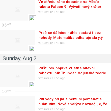
Ve středu ráno dopadne na Měsíc
raketa Falcon 9. Vytvoří nový kráter
poblíž Einsteina
vtm.zive.cz
4d ago
06
Proč se dálnice náhle zastaví i bez
nehody. Matematika odhaluje skrytý
mechanismus dopravních kolon
vtm.zive.cz
4d ago
Sunday, Aug 2
Příští rok poprvé vzlétne bitevní
robovrtulník Thunder. Vojenská teorie
se začíná přepisovat do základů
vtm.zive.cz
5d ago
10
Pití vody při jídle nemusí pomáhat s
hubnutím. Nová analýza naznačuje, že
můžete sníst ještě více
vtm.zive.cz
5d ago