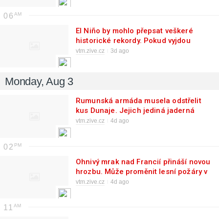
06
El Niño by mohlo přepsat veškeré
historické rekordy. Pokud vyjdou
odhady, příští rok nás čeká ještě větší
vtm.zive.cz
3d ago
peklo
Monday, Aug 3
Rumunská armáda musela odstřelit
kus Dunaje. Jejich jediná jaderná
elektrárna je na suchu
vtm.zive.cz
4d ago
02
Ohnivý mrak nad Francií přináší novou
hrozbu. Může proměnit lesní požáry v
ještě větší pohromu
vtm.zive.cz
4d ago
11