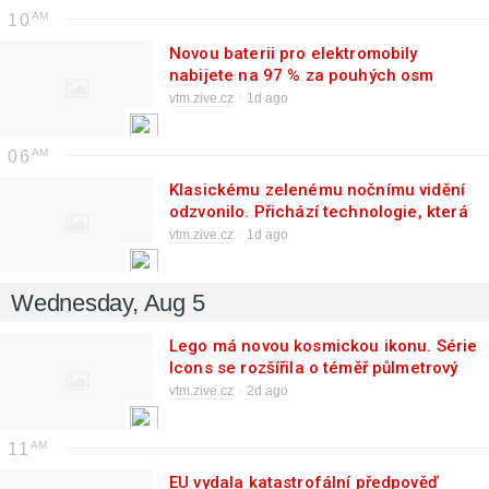
10
Novou baterii pro elektromobily
nabijete na 97 % za pouhých osm
minut. Ale jen s megawattovým
vtm.zive.cz
1d ago
zdrojem
06
Klasickému zelenému nočnímu vidění
odzvonilo. Přichází technologie, která
zobrazuje infračervený svět v
vtm.zive.cz
1d ago
barvách
Wednesday, Aug 5
Lego má novou kosmickou ikonu. Série
Icons se rozšířila o téměř půlmetrový
Hubbleův dalekohled
vtm.zive.cz
2d ago
11
EU vydala katastrofální předpověď