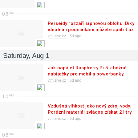
06
Perseidy rozzáří srpnovou oblohu. Díky
ideálním podmínkám můžete spatřit až
100 meteorů za hodinu
vtm.zive.cz
5d ago
Saturday, Aug 1
Jak napájet Raspberry Pi 5 z běžné
nabíječky pro mobil a powerbanky.
Pomůže USB-C PD redukce
vtm.zive.cz
6d ago
10
Vzdušná vlhkost jako nový zdroj vody.
Porézní materiál zvládne získat 2 litry
životodárné tekutiny denně
vtm.zive.cz
6d ago
06