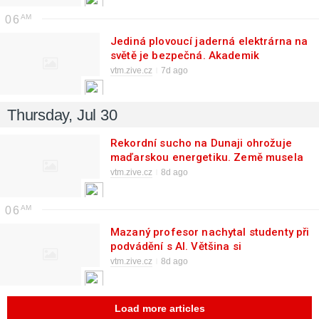
06
Jediná plovoucí jaderná elektrárna na
světě je bezpečná. Akademik
Lomonosov úspěšně prošel auditem
vtm.zive.cz
7d ago
Thursday, Jul 30
Rekordní sucho na Dunaji ohrožuje
maďarskou energetiku. Země musela
vypnout jeden blok jaderné elektrárny
vtm.zive.cz
8d ago
Paks
06
Mazaný profesor nachytal studenty při
podvádění s AI. Většina si
vygenerovaný text ani nepřečetla
vtm.zive.cz
8d ago
Load more articles