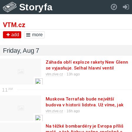
Storyfa
Pull down to refresh..
VTM.cz
add
more
Friday, Aug 7
Záhada obří exploze rakety New Glenn
se vyjasňuje. Selhal hlavní ventil
kapalného kyslíku motoru BE-4
vtm.zive.cz
13h ago
11
Muskova Terrafab bude největší
budova v historii lidstva. Už víme, jak
bude vypadat a že bude stát v
vtm.zive.cz
16h ago
Texasu
Na těžké bombardéry je Evropa příliš