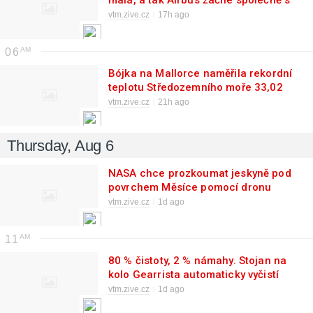
malá, a tak Airbus začne společně s
Francií stavět dronodéry
vtm.zive.cz
17h ago
06
Bójka na Mallorce naměřila rekordní
teplotu Středozemního moře 33,02
°C
vtm.zive.cz
21h ago
Thursday, Aug 6
NASA chce prozkoumat jeskyně pod
povrchem Měsíce pomocí dronu
napájeného laserem přes optické
vtm.zive.cz
1d ago
vlákno
11
80 % čistoty, 2 % námahy. Stojan na
kolo Gearrista automaticky vyčistí
řetěz po každé jízdě
vtm.zive.cz
1d ago