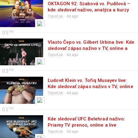
OKTAGON 92: Szabová vs. Pudilová –
kde sledovať naživo, analýza a kurzy
7sport.sk
4d ago
05
Vlasto Čepo vs. Gilbert Urbina live: Kde
sledovať zápas naživo v TV, online a
cez live stream
7sport.sk
4d ago
03
Ľudovít Klein vs. Tofiq Musayev live:
Kde sledovať zápas naživo v TV, online
a cez live stream
7sport.sk
4d ago
01
Kde sledovať UFC Belehrad naživo:
Priamy TV prenos, online a live
stream
7sport.sk
5d ago