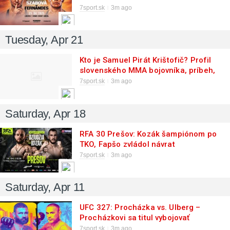
ďalší titul!
7sport.sk
3m ago
Tuesday, Apr 21
Kto je Samuel Pirát Krištofič? Profil
slovenského MMA bojovníka, príbeh,
kariéra, bilancia a zápasy
7sport.sk
3m ago
Saturday, Apr 18
RFA 30 Prešov: Kozák šampiónom po
TKO, Fapšo zvládol návrat
7sport.sk
3m ago
Saturday, Apr 11
UFC 327: Procházka vs. Ulberg –
Procházkovi sa titul vybojovať
nepodarilo!
7sport.sk
3m ago