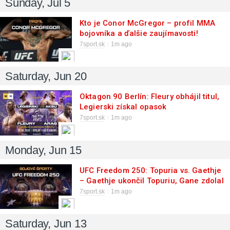
Sunday, Jul 5
Kto je Conor McGregor – profil MMA
bojovníka a ďalšie zaujímavosti!
7sport.sk
1m ago
Saturday, Jun 20
Oktagon 90 Berlín: Fleury obhájil titul,
Legierski získal opasok
7sport.sk
1m ago
Monday, Jun 15
UFC Freedom 250: Topuria vs. Gaethje
– Gaethje ukončil Topuriu, Gane zdolal
Pereiru
7sport.sk
1m ago
Saturday, Jun 13