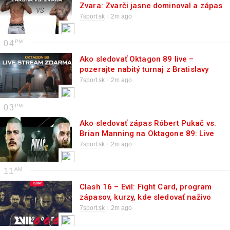
Zvara: Zvarči jasne dominoval a zápas
ukončil v prvom kole
7sport.sk
2m ago
04
Ako sledovať Oktagon 89 live –
pozerajte nabitý turnaj z Bratislavy
zadarmo!
7sport.sk
2m ago
03
Ako sledovať zápas Róbert Pukač vs.
Brian Manning na Oktagone 89: Live
stream, TV prenos, online
7sport.sk
2m ago
11
Clash 16 – Evil: Fight Card, program
zápasov, kurzy, kde sledovať naživo
7sport.sk
2m ago