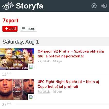
Storyfa
Pull down to refresh..
7sport
add
more
Saturday, Aug 1
Oktagon 92 Praha – Szabová obhájila
titul a ostáva neporazená!
7sport.sk
4d ago
11
UFC Fight Night Belehrad – Klein aj
Čepo bohužiaľ prehrali
7sport.sk
4d ago
07