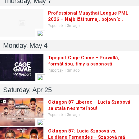
Thursday, May 7
Professional Muaythai League PML
2026 – Najbližší turnaj, bojovníci,
kalendár podujatí, kde sledovať live!
7sport.sk
3m ago
Monday, May 4
Tipsport Cage Game – Pravidlá,
formát šou, tímy a osobnosti
7sport.sk
3m ago
Saturday, Apr 25
Oktagon 87 Liberec – Lucia Szabová
sa stala nesmrteľnou!
7sport.sk
3m ago
Oktagon 87: Lucia Szabová vs.
Leidiane Fernandes – Szabová má