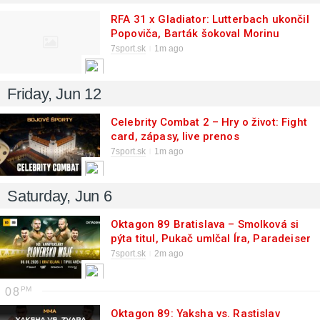
RFA 31 x Gladiator: Lutterbach ukončil
Popoviča, Barták šokoval Morinu
7sport.sk
1m ago
Friday, Jun 12
Celebrity Combat 2 – Hry o život: Fight
card, zápasy, live prenos
7sport.sk
1m ago
Saturday, Jun 6
Oktagon 89 Bratislava – Smolková si
pýta titul, Pukač umlčal Íra, Paradeiser
tvrdo padol
7sport.sk
2m ago
08
Oktagon 89: Yaksha vs. Rastislav