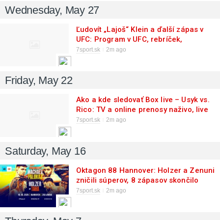
Wednesday, May 27
Ľudovít „Lajoš“ Klein a ďalší zápas v
UFC: Program v UFC, rebríček,
bilancia
7sport.sk
2m ago
Friday, May 22
Ako a kde sledovať Box live – Usyk vs.
Rico: TV a online prenosy naživo, live
stream na mobile!
7sport.sk
2m ago
Saturday, May 16
Oktagon 88 Hannover: Holzer a Zenuni
zničili súperov, 8 zápasov skončilo
pred limitom
7sport.sk
2m ago