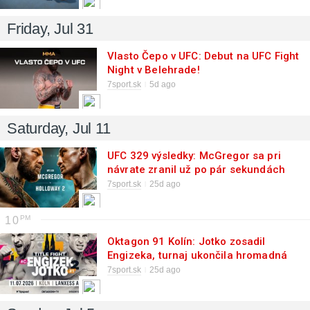
Friday, Jul 31
Vlasto Čepo v UFC: Debut na UFC Fight
Night v Belehrade!
7sport.sk
5d ago
Saturday, Jul 11
UFC 329 výsledky: McGregor sa pri
návrate zranil už po pár sekundách
7sport.sk
25d ago
10
Oktagon 91 Kolín: Jotko zosadil
Engizeka, turnaj ukončila hromadná
bitka
7sport.sk
25d ago