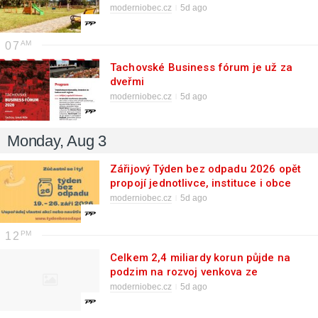
pracovníků
moderniobec.cz
5d ago
07
Tachovské Business fórum je už za
dveřmi
moderniobec.cz
5d ago
Monday, Aug 3
Zářijový Týden bez odpadu 2026 opět
propojí jednotlivce, instituce i obce
moderniobec.cz
5d ago
12
Celkem 2,4 miliardy korun půjde na
podzim na rozvoj venkova ze
Strategického plánu Společné
moderniobec.cz
5d ago
zemědělské politiky 2023–2027