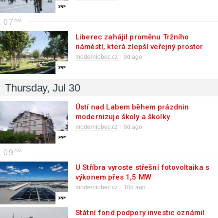
07
Liberec zahájil proměnu Tržního
náměstí, která zlepší veřejný prostor
moderniobec.cz
9d ago
Thursday, Jul 30
Ústí nad Labem během prázdnin
modernizuje školy a školky
moderniobec.cz
9d ago
09
U Stříbra vyroste střešní fotovoltaika s
výkonem přes 1,5 MW
moderniobec.cz
10d ago
Státní fond podpory investic oznámil