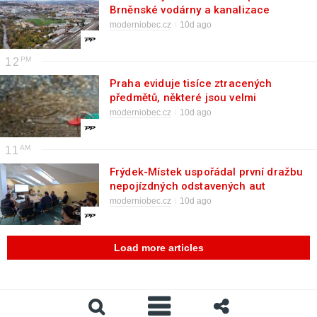
Brněnské vodárny a kanalizace
moderniobec.cz
10d ago
12
Praha eviduje tisíce ztracených
předmětů, některé jsou velmi
kuriózní
moderniobec.cz
10d ago
11
Frýdek-Místek uspořádal první dražbu
nepojízdných odstavených aut
moderniobec.cz
10d ago
Load more articles