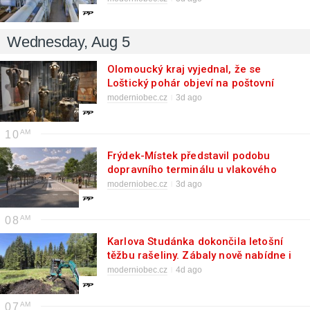
Wednesday, Aug 5
Olomoucký kraj vyjednal, že se
Loštický pohár objeví na poštovní
známce
moderniobec.cz
3d ago
10
Frýdek-Místek představil podobu
dopravního terminálu u vlakového
nádraží
moderniobec.cz
3d ago
08
Karlova Studánka dokončila letošní
těžbu rašeliny. Zábaly nově nabídne i
samoplátcům
moderniobec.cz
4d ago
07