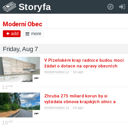
Storyfa
Pull down to refresh..
Moderní Obec
add
more
Friday, Aug 7
V Plzeňském kraji radnice budou moci
žádat o dotace na opravy obecních
bytů. Podpora zamíří do sídel s
moderniobec.cz
1d ago
nanejvýš 2000 obyvateli
12
Zhruba 275 miliard korun by si
vyžádala obnova krajských silnic a
mostů. Poté, co na ni letos SFDI
moderniobec.cz
1d ago
neposkytne ani korunu, se tato obnova
značně zpomalí
10