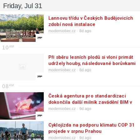
Friday, Jul 31
Lannovu třídu v Českých Budějovicích
zdobí nová instalace
moderniobec.cz
8d ago
10
Při sběru lesních plodů si vloni primát
udržely houby, následované borůvkami
a malinami
moderniobec.cz
8d ago
08
Česká agentura pro standardizaci
dokončila další milník zavádění BIM v
Česku
moderniobec.cz
9d ago
Cyklojízda na podporu klimatu COP 31
projede v srpnu Prahou
moderniobec.cz
9d ago