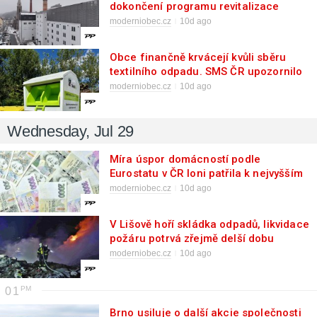
dokončení programu revitalizace
velkých brownfieldů
moderniobec.cz
10d ago
Obce finančně krvácejí kvůli sběru
textilního odpadu. SMS ČR upozornilo
ministra životního prostředí na vysoké
moderniobec.cz
10d ago
poplatky za svoz
Wednesday, Jul 29
Míra úspor domácností podle
Eurostatu v ČR loni patřila k nejvyšším
v EU
moderniobec.cz
10d ago
V Lišově hoří skládka odpadů, likvidace
požáru potrvá zřejmě delší dobu
moderniobec.cz
10d ago
01
Brno usiluje o další akcie společnosti