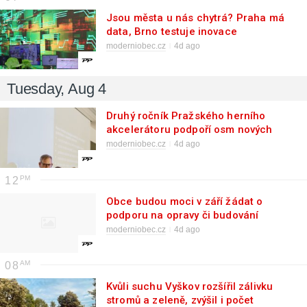
Jsou města u nás chytrá? Praha má
data, Brno testuje inovace
moderniobec.cz
4d ago
Tuesday, Aug 4
Druhý ročník Pražského herního
akcelerátoru podpoří osm nových
projektů
moderniobec.cz
4d ago
12
Obce budou moci v září žádat o
podporu na opravy či budování
vodních nádrží
moderniobec.cz
4d ago
08
Kvůli suchu Vyškov rozšířil zálivku
stromů a zeleně, zvýšil i počet