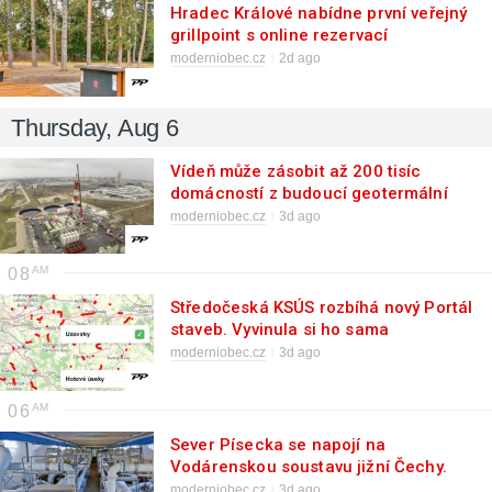
Hradec Králové nabídne první veřejný
grillpoint s online rezervací
moderniobec.cz
2d ago
Thursday, Aug 6
Vídeň může zásobit až 200 tisíc
domácností z budoucí geotermální
teplárny
moderniobec.cz
3d ago
08
Středočeská KSÚS rozbíhá nový Portál
staveb. Vyvinula si ho sama
moderniobec.cz
3d ago
06
Sever Písecka se napojí na
Vodárenskou soustavu jižní Čechy.
Staví se vodovod z Krsic do Mirovic
moderniobec.cz
3d ago