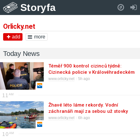
Storyfa
Pull down to refresh..
Orlicky.net
add
more
Today News
Téměř 900 kontrol cizinců týdně:
Cizinecká policie v Královéhradeckém
kraji zpřísnila dohled nad ubytovnami i
www.orlicky.net
5h ago
doklady
11
Žhavé léto láme rekordy. Vodní
záchranáři mají za sebou už stovky
zásahů, spouštějí varovnou kampaň
www.orlicky.net
6h ago
10