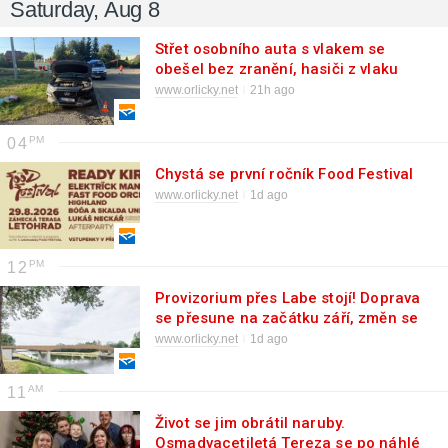
Saturday, Aug 8
Střet osobního auta s vlakem se
obešel bez zranění, hasiči z vlaku
evakuovali 15 cestujících
www.orlicky.net
21h ago
04
Chystá se první ročník Food Festival
www.orlicky.net
1d ago
12
Provizorium přes Labe stojí! Doprava
se přesune na začátku září, změn se
dočká také MHD
www.orlicky.net
1d ago
11
Život se jim obrátil naruby.
Osmadvacetiletá Tereza se po náhlé