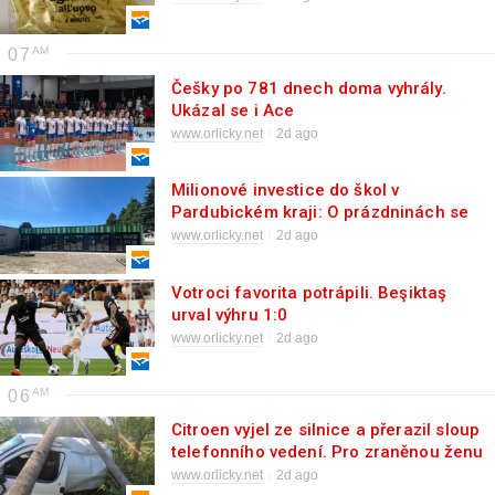
třetina vajec
07
Češky po 781 dnech doma vyhrály.
Ukázal se i Ace
www.orlicky.net
2d ago
Milionové investice do škol v
Pardubickém kraji: O prázdninách se
staví nové učebny, tělocvičny i moderní
www.orlicky.net
2d ago
areály
Votroci favorita potrápili. Beşiktaş
urval výhru 1:0
www.orlicky.net
2d ago
06
Citroen vyjel ze silnice a přerazil sloup
telefonního vedení. Pro zraněnou ženu
přiletěl vrtulník
www.orlicky.net
2d ago