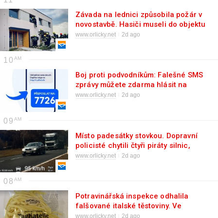
Závada na lednici způsobila požár v
novostavbě. Hasiči museli do objektu
oknem
www.orlicky.net
2d ago
10
Boj proti podvodníkům: Falešné SMS
zprávy můžete zdarma hlásit na
jednotnou linku 7726
www.orlicky.net
2d ago
09
Místo padesátky stovkou. Dopravní
policisté chytili čtyři piráty silnic,
cizinci platili vysoké kauce
www.orlicky.net
2d ago
08
Potravinářská inspekce odhalila
falšované italské těstoviny. Ve
vaječných tagliatelle chyběla více než
www.orlicky.net
2d ago