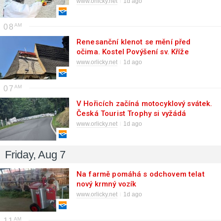
www.orlicky.net
1d ago
08
Renesanční klenot se mění před
očima. Kostel Povýšení sv. Kříže
obnovuje střechu i vzácné fresky
www.orlicky.net
1d ago
07
V Hořicích začíná motocyklový svátek.
Česká Tourist Trophy si vyžádá
posílené policejní hlídky i dopravní
www.orlicky.net
1d ago
omezení
Friday, Aug 7
Na farmě pomáhá s odchovem telat
nový krmný vozík
www.orlicky.net
1d ago
11