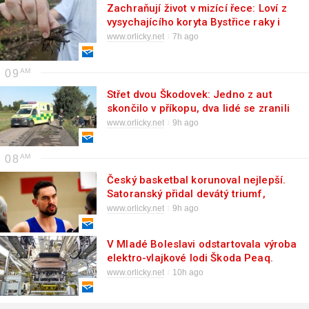
Zachraňují život v mizící řece: Loví z
vysychajícího koryta Bystřice raky i
mihule
www.orlicky.net
7h ago
09
Střet dvou Škodovek: Jedno z aut
skončilo v příkopu, dva lidé se zranili
www.orlicky.net
9h ago
08
Český basketbal korunoval nejlepší.
Satoranský přidal devátý triumf,
Čechová první
www.orlicky.net
9h ago
V Mladé Boleslavi odstartovala výroba
elektro-vlajkové lodi Škoda Peaq.
Nabídne 7 míst a rekordní baterii
www.orlicky.net
10h ago