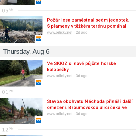
05
Požár lesa zaměstnal sedm jednotek.
S plameny v těžkém terénu pomáhal
dron i polští hasiči
www.orlicky.net
2d ago
Thursday, Aug 6
Ve SKIOZ si nově půjčíte horské
koloběžky
www.orlicky.net
3d ago
01
Stavba obchvatu Náchoda přináší další
omezení. Broumovskou ulici čeká ve
dvou termínech úplná denní
www.orlicky.net
3d ago
uzavírka
12