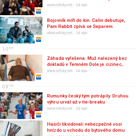
smrti maminky stará o sourozence, na
www.orlicky.net
1d ago
pomoc vznikla sbírka. Pomůžete?
Bojovník míří do kin. Calin debutuje,
Pam Rabbit zpívá se Separem
www.orlicky.net
1d ago
10
Záhada vyřešena: Muž nalezený bez
dokladů v Temném Dole je cizinec,
policie zjistila jeho totožnost
www.orlicky.net
1d ago
09
Rumunky český tým potrápily. Druhou
výhru urval až v tie-breaku
www.orlicky.net
1d ago
Hasiči likvidovali nebezpečné vosí
hnízdo u vchodu do bytového domu