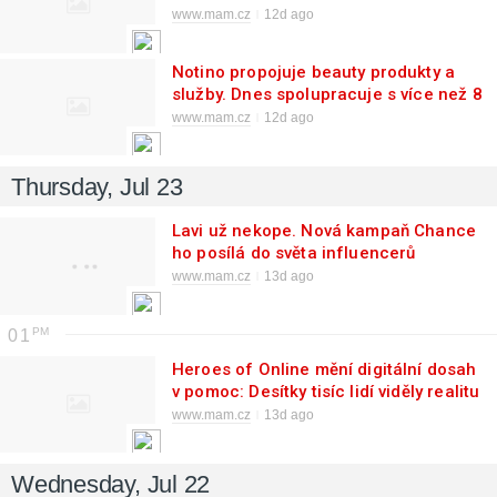
komunikaci
www.mam.cz
12d ago
Notino propojuje beauty produkty a
služby. Dnes spolupracuje s více než 8
000 salony v pěti zemích
www.mam.cz
12d ago
Thursday, Jul 23
Lavi už nekope. Nová kampaň Chance
ho posílá do světa influencerů
www.mam.cz
13d ago
01
Heroes of Online mění digitální dosah
v pomoc: Desítky tisíc lidí viděly realitu
psích útulků
www.mam.cz
13d ago
Wednesday, Jul 22