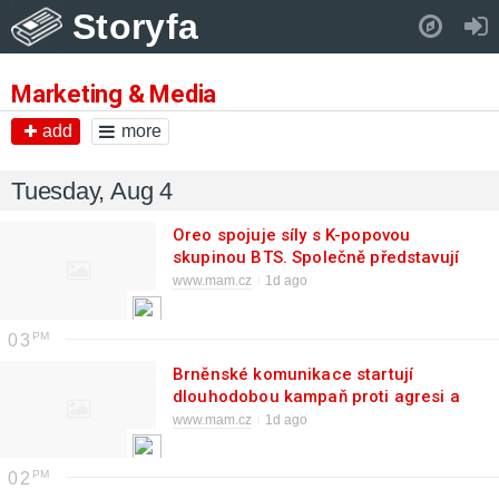
Storyfa
Pull down to refresh..
Marketing & Media
add
more
Tuesday, Aug 4
Oreo spojuje síly s K-popovou
skupinou BTS. Společně představují
limitovanou edici sušenek
www.mam.cz
1d ago
03
Brněnské komunikace startují
dlouhodobou kampaň proti agresi a
dávají nahlédnout do zákulisí své
www.mam.cz
1d ago
práce
02