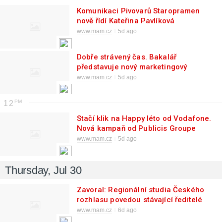
Komunikaci Pivovarů Staropramen
nově řídí Kateřina Pavlíková
www.mam.cz
5d ago
Dobře strávený čas. Bakalář
představuje nový marketingový
koncept
www.mam.cz
5d ago
12
Stačí klik na Happy léto od Vodafone.
Nová kampaň od Publicis Groupe
představuje věrnostní program
www.mam.cz
5d ago
Thursday, Jul 30
Zavoral: Regionální studia Českého
rozhlasu povedou stávající ředitelé
www.mam.cz
6d ago