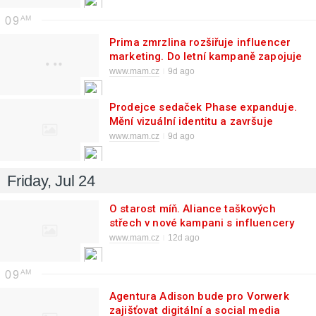
09
Prima zmrzlina rozšiřuje influencer
marketing. Do letní kampaně zapojuje
nové tváře
www.mam.cz
9d ago
Prodejce sedaček Phase expanduje.
Mění vizuální identitu a završuje
strategickou transformaci
www.mam.cz
9d ago
Friday, Jul 24
O starost míň. Aliance taškových
střech v nové kampani s influencery
boří mýty o střešních taškách
www.mam.cz
12d ago
09
Agentura Adison bude pro Vorwerk
zajišťovat digitální a social media