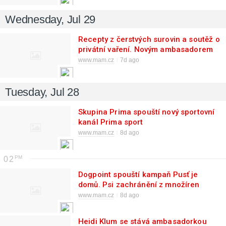
Wednesday, Jul 29
Recepty z čerstvých surovin a soutěž o
privátní vaření. Novým ambasadorem
Košíku se stal Roman Staša
www.mam.cz
7d ago
Tuesday, Jul 28
Skupina Prima spouští nový sportovní
kanál Prima sport
www.mam.cz
8d ago
02
Dogpoint spouští kampaň Pusť je
domů. Psi zachránění z množíren
potřebují změnu zákona
www.mam.cz
8d ago
Heidi Klum se stává ambasadorkou