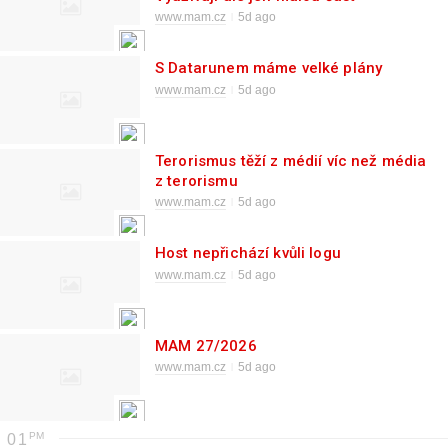
www.mam.cz
5d ago
S Datarunem máme velké plány
www.mam.cz
5d ago
Terorismus těží z médií víc než média
z terorismu
www.mam.cz
5d ago
Host nepřichází kvůli logu
www.mam.cz
5d ago
MAM 27/2026
www.mam.cz
5d ago
01