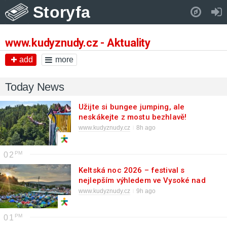
Storyfa
Pull down to refresh..
www.kudyznudy.cz - Aktuality
add
more
Today News
Užijte si bungee jumping, ale
neskákejte z mostu bezhlavě!
www.kudyznudy.cz
8h ago
02
Keltská noc 2026 – festival s
nejlepším výhledem ve Vysoké nad
Jizerou
www.kudyznudy.cz
9h ago
01