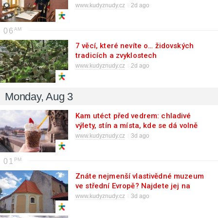
vězeňství
www.kudyznudy.cz
2d ago
06
7 věcí, které nevíte o… židovských
tradicích a zvyklostech
www.kudyznudy.cz
2d ago
Monday, Aug 3
Kam utéct před vedrem: chladivé
výlety, stín a místa, kde se dá volně
dýchat
www.kudyznudy.cz
3d ago
01
Znáte nejmenší vlastivědné muzeum
ve střední Evropě? Najdete jej na
Přední Kopanině
www.kudyznudy.cz
3d ago