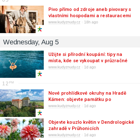
Pivo přímo od zdroje aneb pivovary s
vlastními hospodami a restauracemi
www.kudyznudy.cz
18h ago
Wednesday, Aug 5
Užijte si přírodní koupání: tipy na
místa, kde se vykoupat v průzračné
vodě
www.kudyznudy.cz
1d ago
12
Nové prohlídkové okruhy na Hradě
Kámen: objevte památku po
rekonstrukci
www.kudyznudy.cz
1d ago
Objevte kouzlo květin v Dendrologické
zahradě v Průhonicích
www.kudyznudy.cz
1d ago