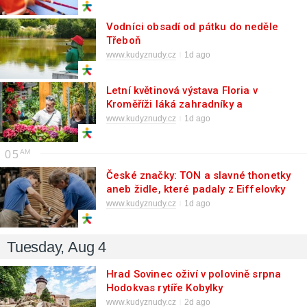
Vodníci obsadí od pátku do neděle
Třeboň
www.kudyznudy.cz
1d ago
Letní květinová výstava Floria v
Kroměříži láká zahradníky a
zahrádkáře
www.kudyznudy.cz
1d ago
05
České značky: TON a slavné thonetky
aneb židle, které padaly z Eiffelovky
www.kudyznudy.cz
1d ago
Tuesday, Aug 4
Hrad Sovinec oživí v polovině srpna
Hodokvas rytíře Kobylky
www.kudyznudy.cz
2d ago