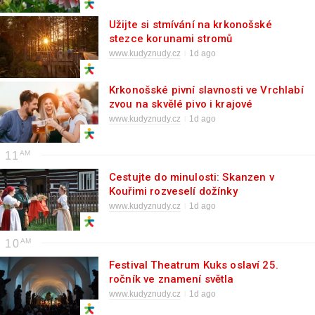
Užijte si stmívání na krkonošské
stezce korunami stromů
www.kudyznudy.cz
1d ago
Krkonošské pivní slavnosti ve Vrchlabí
zvou na skvělé pivo i krajové
speciality
www.kudyznudy.cz
1d ago
11
Cestujte do minulosti: Skanzen v
Kouřimi rozveselí dožínky
www.kudyznudy.cz
1d ago
10
Festival Theatrum Kuks oslaví 25.
ročník ve znamení světla
www.kudyznudy.cz
1d ago