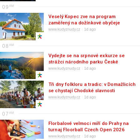
09
Veselý Kopec zve na program
zaměřený na dožínkové obyčeje
www.kudyznudy.cz
1d ago
08
Vydejte se na srpnové exkurze se
strážci národního parku České
Švýcarsko!
www.kudyznudy.cz
1d ago
Tři dny folkloru a tradic: v Domažlicích
se chystají Chodské slavnosti
www.kudyznudy.cz
1d ago
07
Florbalové velmoci míří do Prahy na
turnaj Floorball Czech Open 2026
www.kudyznudy.cz
1d ago