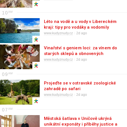
10
Léto na vodě a u vody v Libereckém
kraji: tipy pro vodáky a vodomily
www.kudyznudy.cz
2d ago
Vinařství s geniem loci: za vínem do
starých sklepů a obnovených
usedlostí
www.kudyznudy.cz
2d ago
09
Projeďte se v ostravské zoologické
zahradě po safari
www.kudyznudy.cz
2d ago
07
Městská šatlava v Uničově ukrývá
unikátní exponáty i příběhy justice a