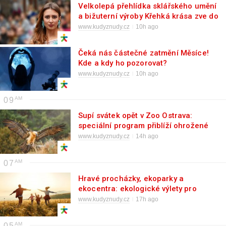
Velkolepá přehlídka sklářského umění
a bižuterní výroby Křehká krása zve do
Jablonce
www.kudyznudy.cz
10h ago
Čeká nás částečné zatmění Měsíce!
Kde a kdy ho pozorovat?
www.kudyznudy.cz
10h ago
09
Supí svátek opět v Zoo Ostrava:
speciální program přiblíží ohrožené
druhy
www.kudyznudy.cz
14h ago
07
Hravé procházky, ekoparky a
ekocentra: ekologické výlety pro
děti
www.kudyznudy.cz
17h ago
05