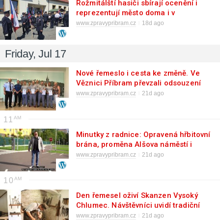
Rožmitálští hasiči sbírají ocenění i
reprezentují město doma i v
zahraničí
www.zpravypribram.cz
18d ago
Friday, Jul 17
Nové řemeslo i cesta ke změně. Ve
Věznici Příbram převzali odsouzení
výuční listy i certifikáty
www.zpravypribram.cz
21d ago
11
Minutky z radnice: Opravená hřbitovní
brána, proměna Alšova náměstí i
pozvánky na letní akce
www.zpravypribram.cz
21d ago
10
Den řemesel oživí Skanzen Vysoký
Chlumec. Návštěvníci uvidí tradiční
řemesla i novinky
www.zpravypribram.cz
21d ago