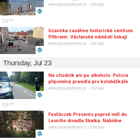
také na Příbramsku
www.zpravypribram.cz
14d ago
09
Uzavírka zasáhne historické centrum
Příbrami. Václavské náměstí čekají
výkopové práce
www.zpravypribram.cz
14d ago
Thursday, Jul 23
Na chodník ani po alkoholu. Policie
připomíná pravidla pro koloběžkáře
www.zpravypribram.cz
15d ago
09
Fesťáczek Presents poprvé míří do
Lesního divadla Skalka. Nabídne
hudbu, divadlo i tvořivé dílny
www.zpravypribram.cz
15d ago