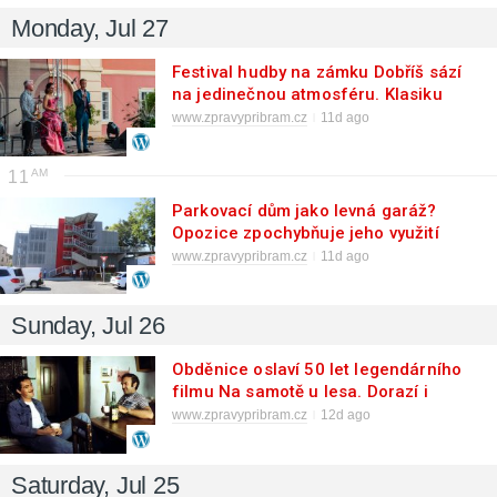
Monday, Jul 27
Festival hudby na zámku Dobříš sází
na jedinečnou atmosféru. Klasiku
propojí s dalšími žánry i rodinným
www.zpravypribram.cz
11d ago
programem
11
Parkovací dům jako levná garáž?
Opozice zpochybňuje jeho využití
www.zpravypribram.cz
11d ago
Sunday, Jul 26
Obděnice oslaví 50 let legendárního
filmu Na samotě u lesa. Dorazí i
Zdeněk Svěrák a další tvůrci
www.zpravypribram.cz
12d ago
Saturday, Jul 25