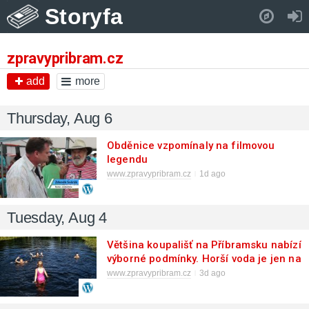
Storyfa
Pull down to refresh..
zpravypribram.cz
add
more
Thursday, Aug 6
Obděnice vzpomínaly na filmovou
legendu
www.zpravypribram.cz
1d ago
Tuesday, Aug 4
Většina koupališť na Příbramsku nabízí
výborné podmínky. Horší voda je jen na
Živohošti
www.zpravypribram.cz
3d ago