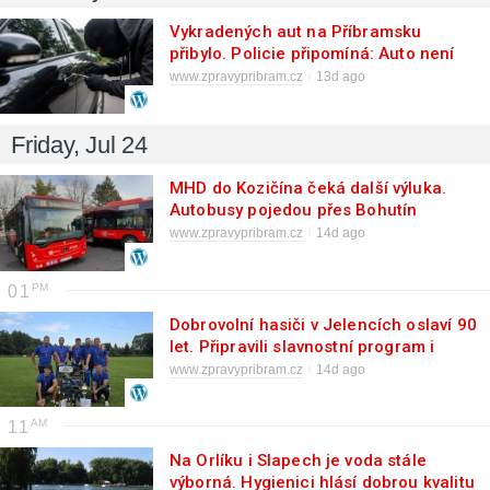
Vykradených aut na Příbramsku
přibylo. Policie připomíná: Auto není
trezor
www.zpravypribram.cz
13d ago
Friday, Jul 24
MHD do Kozičína čeká další výluka.
Autobusy pojedou přes Bohutín
www.zpravypribram.cz
14d ago
01
Dobrovolní hasiči v Jelencích oslaví 90
let. Připravili slavnostní program i
večerní zábavu
www.zpravypribram.cz
14d ago
11
Na Orlíku i Slapech je voda stále
výborná. Hygienici hlásí dobrou kvalitu