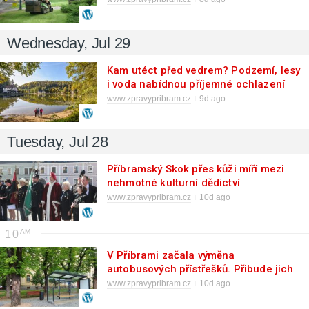
Wednesday, Jul 29
Kam utéct před vedrem? Podzemí, lesy
i voda nabídnou příjemné ochlazení
www.zpravypribram.cz
9d ago
Tuesday, Jul 28
Příbramský Skok přes kůži míří mezi
nehmotné kulturní dědictví
Středočeského kraje
www.zpravypribram.cz
10d ago
10
V Příbrami začala výměna
autobusových přístřešků. Přibude jich
sedmnáct
www.zpravypribram.cz
10d ago