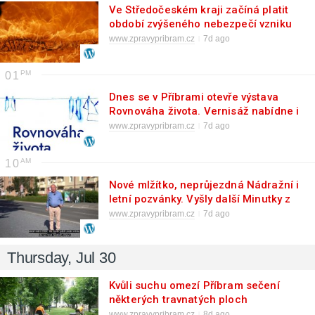
Ve Středočeském kraji začíná platit
období zvýšeného nebezpečí vzniku
požárů. Oheň i pyrotechnika mají
www.zpravypribram.cz
7d ago
stopku
01
Dnes se v Příbrami otevře výstava
Rovnováha života. Vernisáž nabídne i
hudební a básnický program
www.zpravypribram.cz
7d ago
10
Nové mlžítko, neprůjezdná Nádražní i
letní pozvánky. Vyšly další Minutky z
radnice
www.zpravypribram.cz
7d ago
Thursday, Jul 30
Kvůli suchu omezí Příbram sečení
některých travnatých ploch
www.zpravypribram.cz
8d ago