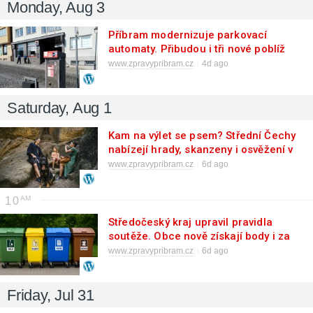
Monday, Aug 3
Příbram modernizuje parkovací
automaty. Přibudou i tři nové poblíž
Svaté Hory
www.zpravypribram.cz
4d ago
Saturday, Aug 1
Kam na výlet se psem? Střední Čechy
nabízejí hrady, skanzeny i osvěžení v
přírodě
www.zpravypribram.cz
6d ago
10
Středočeský kraj upravil pravidla
soutěže. Obce nově získají body i za
předcházení vzniku odpadu
www.zpravypribram.cz
6d ago
Friday, Jul 31