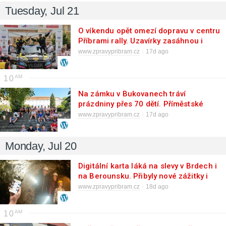
Tuesday, Jul 21
O víkendu opět omezí dopravu v centru
Příbrami rally. Uzavírky zasáhnou i
autobusy
www.zpravypribram.cz
17d ago
10
Na zámku v Bukovanech tráví
prázdniny přes 70 dětí. Příměstské
tábory se konají poprvé
www.zpravypribram.cz
17d ago
Monday, Jul 20
Digitální karta láká na slevy v Brdech i
na Berounsku. Přibyly nové zážitky i
partneři
www.zpravypribram.cz
18d ago
10