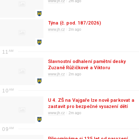
www.jh.cz
2m ago
Týna (č. pod. 187/2026)
www.jh.cz
2m ago
11
Slavnostní odhalení pamětní desky
Zuzaně Růžičkové a Viktoru
Kalabisovi
www.jh.cz
2m ago
10
U 4. ZŠ na Vajgaře lze nově parkovat a
zastavit pro bezpečné vysazení dětí
www.jh.cz
2m ago
09
Připomínáme si 135 let od narození