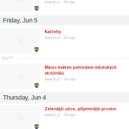
www.jh.cz
2m ago
Friday, Jun 5
Kačlehy
www.jh.cz
2m ago
08
Měsíc květen pohledem městských
strážníků
www.jh.cz
2m ago
Thursday, Jun 4
Zelenější ulice, příjemnější prostor
www.jh.cz
2m ago