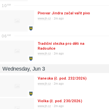
10
Pivovar Jindra začal vařit pivo
www.jh.cz
2m ago
06
Tradiční stezka pro děti na
Radouňce
www.jh.cz
2m ago
Wednesday, Jun 3
Vaneska (č. pod. 232/2026)
www.jh.cz
2m ago
Violka (č. pod. 230/2026)
www.jh.cz
2m ago