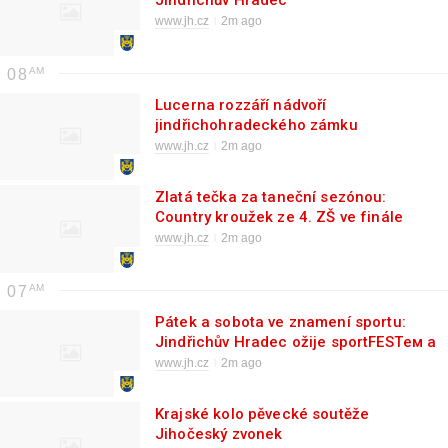
Jindřichův Hradec
www.jh.cz
2m ago
08
Lucerna rozzáří nádvoří
jindřichohradeckého zámku
www.jh.cz
2m ago
Zlatá tečka za taneční sezónou:
Country kroužek ze 4. ZŠ ve finále
soutěže Česko se hýbe
www.jh.cz
2m ago
07
Pátek a sobota ve znamení sportu:
Jindřichův Hradec ožije sportFESTем a
půlmaratonem
www.jh.cz
2m ago
Krajské kolo pěvecké soutěže
Jihočeský zvonek