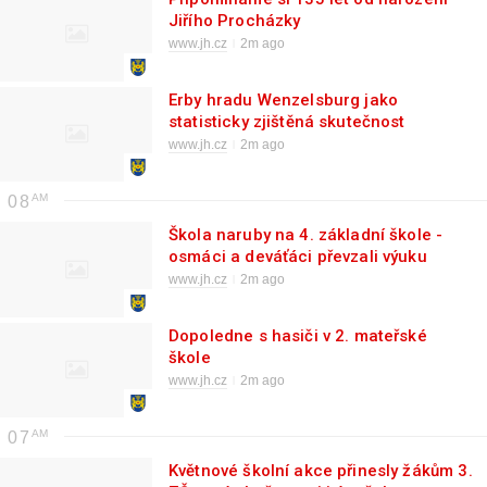
Jiřího Procházky
www.jh.cz
2m ago
Erby hradu Wenzelsburg jako
statisticky zjištěná skutečnost
www.jh.cz
2m ago
08
Škola naruby na 4. základní škole -
osmáci a deváťáci převzali výuku
www.jh.cz
2m ago
Dopoledne s hasiči v 2. mateřské
škole
www.jh.cz
2m ago
07
Květnové školní akce přinesly žákům 3.