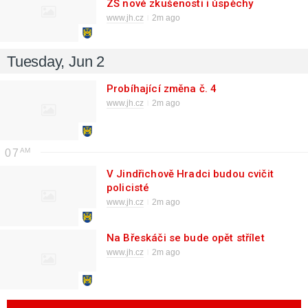
ZŠ nové zkušenosti i úspěchy
www.jh.cz
2m ago
Tuesday, Jun 2
Probíhající změna č. 4
www.jh.cz
2m ago
07
V Jindřichově Hradci budou cvičit
policisté
www.jh.cz
2m ago
Na Břeskáči se bude opět střílet
www.jh.cz
2m ago