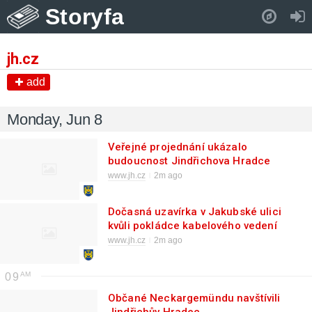
Storyfa
Pull down to refresh..
jh.cz
add
Monday, Jun 8
Veřejné projednání ukázalo
budoucnost Jindřichova Hradce
www.jh.cz
2m ago
Dočasná uzavírka v Jakubské ulici
kvůli pokládce kabelového vedení
www.jh.cz
2m ago
09
Občané Neckargemündu navštívili