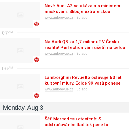
Nové Audi A2 se ukázalo s minimem
maskování. Slibuje extra nízkou
spotřebu
www.autorevue.cz
3d ago
07
Na Audi Q8 za 1,7 milionu? V Česku
realita! Perfection vám ušetří na celou
jednu octavii
www.autorevue.cz
3d ago
06
Lamborghini Revuelto oslavuje 60 let
kultovní miury. Edice 99 vozů ponese
její slavné barvy
www.autorevue.cz
3d ago
Monday, Aug 3
Šéf Mercedesu otevřeně: S
odstraňováním tlačítek jsme to