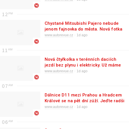
12
Chystané Mitsubishi Pajero nebude
jenom fajnovka do města. Nová fotka
to prozrazuje
www.autorevue.cz
1d ago
11
Nová čtyřkolka v terénních daciích
jezdí bez plynu i elektricky. Už máme
české ceny
www.autorevue.cz
1d ago
07
Dálnice D11 mezi Prahou a Hradcem
Králové se na pět dní zúží. Jeďte radši
přes noc
www.autorevue.cz
1d ago
06