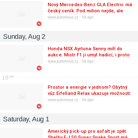
Nový Mercedes-Benz GLA Electric má
český ceník. Pod milion nejde, ale
výbavou ani dojezdem nešetří
www.autorevue.cz
5d ago
Sunday, Aug 2
Honda NSX Ayrtona Senny míří do
aukce. Mistr F1 ji umyl hadicí, i proto
může stát majlant
www.autorevue.cz
5d ago
10
Prostor a energie v jednom? Obytný
vůz Eifelland Relax ukazuje možnosti
kempování na baterie
www.autorevue.cz
5d ago
Saturday, Aug 1
Americký pick-up pro asfalt je zpět.
Shelby F-150 Super Snake Sport má