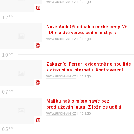
přehnali
www.autorevue.cz
4d ago
12
Nové Audi Q9 odhalilo české ceny. V6
TDI má dvě verze, sedm míst je v
základu
www.autorevue.cz
4d ago
10
Zákazníci Ferrari evidentně nejsou lidé
z diskusí na internetu. Kontroverzní
Luce je totiž vyprodané
www.autorevue.cz
4d ago
07
Malibu našlo místo navíc bez
prodlužování auta. Z ložnice udělá
vysokou garáž
www.autorevue.cz
4d ago
05