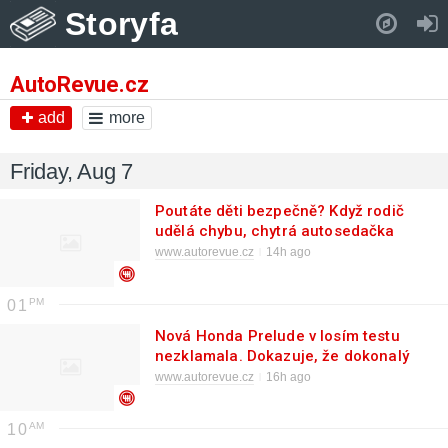
Storyfa
Pull down to refresh..
AutoRevue.cz
add
more
Friday, Aug 7
Poutáte děti bezpečně? Když rodič
udělá chybu, chytrá autosedačka
Thule ho upozorní
www.autorevue.cz
14h ago
01
Nová Honda Prelude v losím testu
nezklamala. Dokazuje, že dokonalý
podvozek je víc než výkon
www.autorevue.cz
16h ago
10