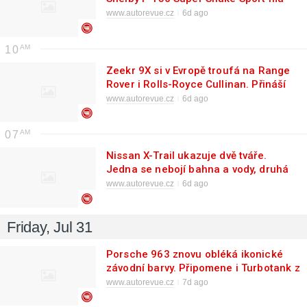
výkon supersportu
www.autorevue.cz
6d ago
10
Zeekr 9X si v Evropě troufá na Range
Rover i Rolls-Royce Cullinan. Přináší
luxus a skoro 900 koní
www.autorevue.cz
6d ago
07
Nissan X-Trail ukazuje dvě tváře.
Jedna se nebojí bahna a vody, druhá
preferuje pohodní a čistotu
www.autorevue.cz
6d ago
Friday, Jul 31
Porsche 963 znovu obléká ikonické
závodní barvy. Připomene i Turbotank z
Can-Am
www.autorevue.cz
7d ago