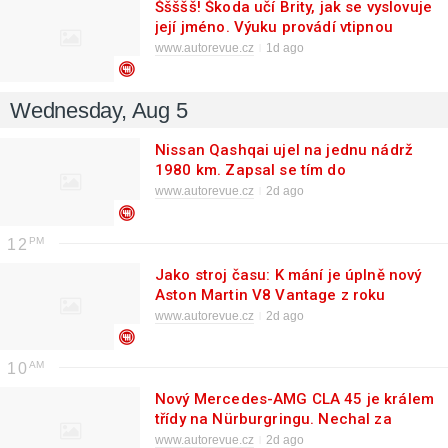
Ššššš! Škoda učí Brity, jak se vyslovuje
její jméno. Výuku provádí vtipnou
reklamou
www.autorevue.cz
1d ago
Wednesday, Aug 5
Nissan Qashqai ujel na jednu nádrž
1980 km. Zapsal se tím do
Guinnessovy knihy rekordů
www.autorevue.cz
2d ago
12
Jako stroj času: K mání je úplně nový
Aston Martin V8 Vantage z roku
1990
www.autorevue.cz
2d ago
10
Nový Mercedes-AMG CLA 45 je králem
třídy na Nürburgringu. Nechal za
sebou i Porsche Taycan
www.autorevue.cz
2d ago