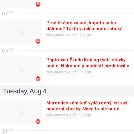
07
Proč říkáme volant, kapota nebo
dálnice? Takto vznikla motoristická
slova, která zná každý
www.autorevue.cz
2d ago
05
Papírovou Škodu Kodiaq tvořil stovky
hodin. Nakonec ji modelář představil v
Mladé Boleslavi
www.autorevue.cz
3d ago
Tuesday, Aug 4
Mercedes vám teď vydá rodný list vaší
moderní klasiky. Něco to ale bude
stát
www.autorevue.cz
3d ago
11