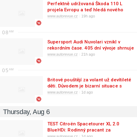
Perfektně udržovaná Škoda 110 L
projela Evropu a teď hledá nového
dobrodruha. Nezruinuje vás
www.autorevue.cz
19h ago
08
Supersport Audi Nuvolari vznikl v
rekordním čase. 405 dní vývoje shrnuje
krátký dokument
www.autorevue.cz
21h ago
05
Britové pouštějí za volant už devítileté
děti. Důvodem je bizarní situace s
řidičáky
www.autorevue.cz
1d ago
Thursday, Aug 6
TEST Citroën Spacetourer XL 2.0
BlueHDi: Rodinný pracant za
rozumnou cenu
www.autorevue.cz
1d ago