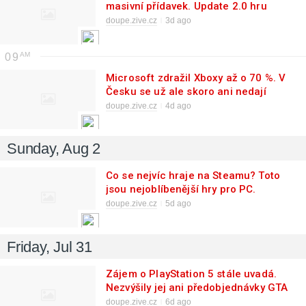
masivní přídavek. Update 2.0 hru
přesune na novější verzi enginu
doupe.zive.cz
3d ago
09
Microsoft zdražil Xboxy až o 70 %. V
Česku se už ale skoro ani nedají
koupit
doupe.zive.cz
4d ago
Sunday, Aug 2
Co se nejvíc hraje na Steamu? Toto
jsou nejoblíbenější hry pro PC.
Aktualizace srpen 2026
doupe.zive.cz
5d ago
Friday, Jul 31
Zájem o PlayStation 5 stále uvadá.
Nezvýšily jej ani předobjednávky GTA
6
doupe.zive.cz
6d ago