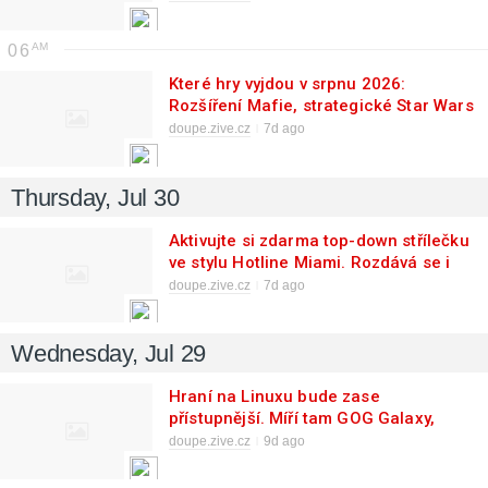
06
Které hry vyjdou v srpnu 2026:
Rozšíření Mafie, strategické Star Wars
a 16 dalších novinek
doupe.zive.cz
7d ago
Thursday, Jul 30
Aktivujte si zdarma top-down střílečku
ve stylu Hotline Miami. Rozdává se i
tahová výprava do podzemí
doupe.zive.cz
7d ago
Wednesday, Jul 29
Hraní na Linuxu bude zase
přístupnější. Míří tam GOG Galaxy,
hlavní rival Steamu
doupe.zive.cz
9d ago