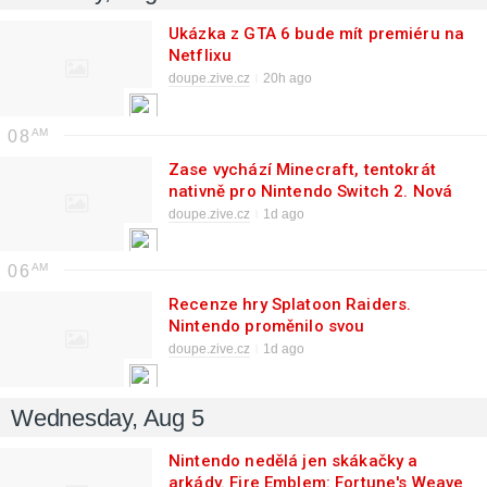
Ukázka z GTA 6 bude mít premiéru na
Netflixu
doupe.zive.cz
20h ago
08
Zase vychází Minecraft, tentokrát
nativně pro Nintendo Switch 2. Nová
verze dorazí v říjnu
doupe.zive.cz
1d ago
06
Recenze hry Splatoon Raiders.
Nintendo proměnilo svou
multiplayerovou sérii ve skvělou
doupe.zive.cz
1d ago
singleplayerovku
Wednesday, Aug 5
Nintendo nedělá jen skákačky a
arkády. Fire Emblem: Fortune's Weave