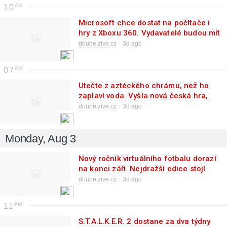
10
Microsoft chce dostat na počítače i
hry z Xboxu 360. Vydavatelé budou mít
s podporou minimum práce
doupe.zive.cz
3d ago
07
Utečte z aztéckého chrámu, než ho
zaplaví voda. Vyšla nová česká hra,
která otestuje reflexy i důvtip
doupe.zive.cz
3d ago
Monday, Aug 3
Nový ročník virtuálního fotbalu dorazí
na konci září. Nejdražší edice stojí
skoro 4000 korun
doupe.zive.cz
3d ago
11
S.T.A.L.K.E.R. 2 dostane za dva týdny