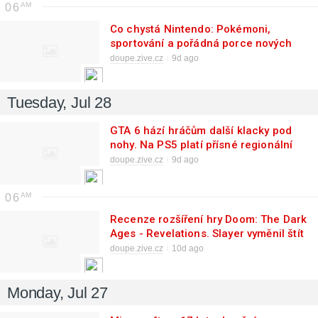
06
Co chystá Nintendo: Pokémoni,
sportování a pořádná porce nových
RPGček
doupe.zive.cz
9d ago
Tuesday, Jul 28
GTA 6 hází hráčům další klacky pod
nohy. Na PS5 platí přísné regionální
zámky
doupe.zive.cz
9d ago
06
Recenze rozšíření hry Doom: The Dark
Ages - Revelations. Slayer vyměnil štít
za kopí a znovu nabral tempo
doupe.zive.cz
10d ago
Monday, Jul 27