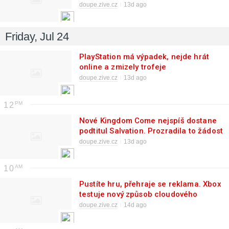
Tokon posílí Phoenix Cyclops
doupe.zive.cz
13d ago
Friday, Jul 24
PlayStation má výpadek, nejde hrát
online a zmizely trofeje
doupe.zive.cz
13d ago
12
Nové Kingdom Come nejspíš dostane
podtitul Salvation. Prozradila to žádost
o ochrannou známku
doupe.zive.cz
13d ago
10
Pustíte hru, přehraje se reklama. Xbox
testuje nový způsob cloudového
hraní
doupe.zive.cz
14d ago