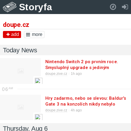
Storyfa
Pull down to refresh..
doupe.cz
add
more
Today News
Nintendo Switch 2 po prvním roce.
Smysluplný upgrade s jediným
důležitým nedostatkem
doupe.zive.cz
1h ago
06
Hry zadarmo, nebo se slevou: Baldur's
Gate 3 na konzolích nikdy nebylo
levnější a čtyři PC hry zdarma
doupe.zive.cz
4h ago
Thursday, Aug 6