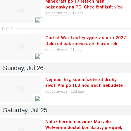
Minecraft po 17 letech mění
požadavky na PC. Chce čtyřikrát více
RAM
doupe.zive.cz
11d ago
07
God of War Laufey vyjde v únoru 2027.
Další díl pak znovu svěří hlavní roli
Kratovi
doupe.zive.cz
11d ago
Sunday, Jul 26
Nejlepší hry, kde můžete žít druhý
život. Ani po 100 hodinách nebudete
mít dost
doupe.zive.cz
12d ago
Saturday, Jul 25
Nálož herních novinek Marvelu.
Wolverine dostal komiksový prequel,