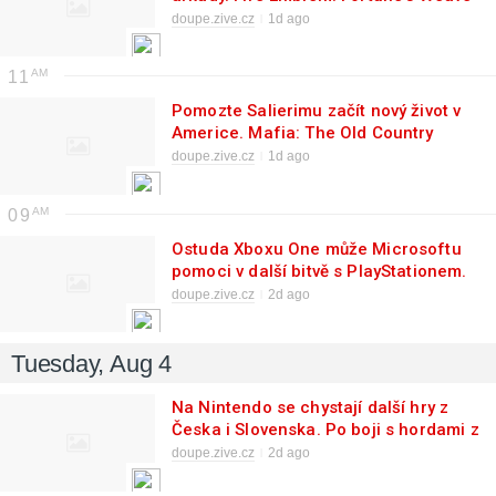
je pořádná strategie pro fanoušky
doupe.zive.cz
1d ago
tahovek
11
Pomozte Salierimu začít nový život v
Americe. Mafia: The Old Country
odhaluje obsah rozšíření těsně před
doupe.zive.cz
1d ago
vydáním
09
Ostuda Xboxu One může Microsoftu
pomoci v další bitvě s PlayStationem.
Převod disků do digitálu se rýsoval již
doupe.zive.cz
2d ago
před 13 lety
Tuesday, Aug 4
Na Nintendo se chystají další hry z
Česka i Slovenska. Po boji s hordami z
Helu dorazí i vesmírná mechanička
doupe.zive.cz
2d ago