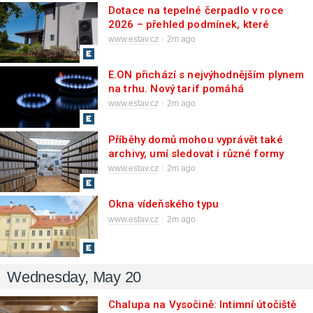
Dotace na tepelné čerpadlo v roce
2026 – přehled podmínek, které
musíte znát
www.estav.cz
2m ago
E.ON přichází s nejvýhodnějším plynem
na trhu. Nový tarif pomáhá
zákazníkům zajistit cenu i v době
www.estav.cz
2m ago
nejistoty
Příběhy domů mohou vyprávět také
archivy, umí sledovat i různé formy
bydlení v blízkém či vzdáleném čase
www.estav.cz
2m ago
Okna vídeňského typu
www.estav.cz
2m ago
Wednesday, May 20
Chalupa na Vysočině: Intimní útočiště