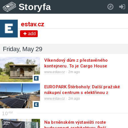
Storyfa
Pull down to refresh..
estav.cz
add
Friday, May 29
Víkendový dům z přestavěného
kontejneru. To je Cargo House
www.estav.cz
2m ago
EUROPARK Štěrboholy: Další pražské
nákupní centrum s elektřinou z
vlastního zdroje
www.estav.cz
2m ago
10
Na brněnském výstavišti roste