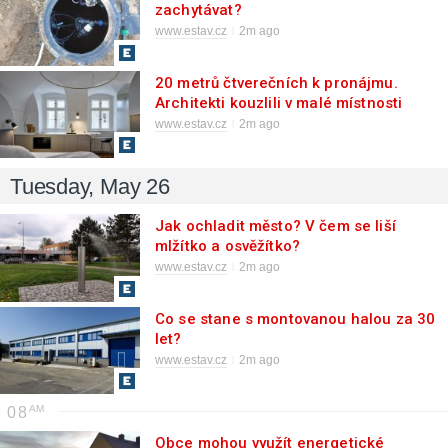
zachytávat?
www.estav.cz
2m ago
20 metrů čtverečních k pronájmu.
Architekti kouzlili v malé místnosti
historického objektu
www.estav.cz
2m ago
Tuesday, May 26
Jak ochladit město? V čem se liší
mlžítko a osvěžítko?
www.estav.cz
2m ago
Co se stane s montovanou halou za 30
let?
www.estav.cz
2m ago
08
Obce mohou využít energetické