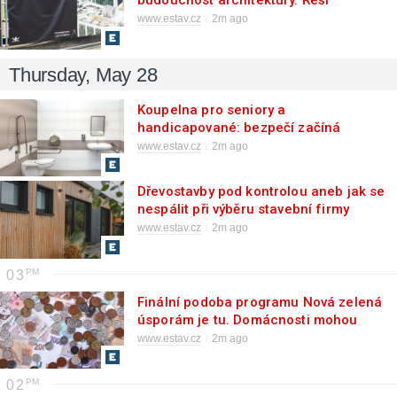
budoucnost architektury. Řeší
problémy velkých měst
www.estav.cz
2m ago
Thursday, May 28
Koupelna pro seniory a
handicapované: bezpečí začíná
správným vybavením
www.estav.cz
2m ago
Dřevostavby pod kontrolou aneb jak se
nespálit při výběru stavební firmy
www.estav.cz
2m ago
03
Finální podoba programu Nová zelená
úsporám je tu. Domácnosti mohou
začít s přípravou žádostí
www.estav.cz
2m ago
02