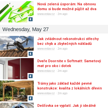
Nová zelená úsporám: Na obnovu
domu si bude možné půjčit až dva
miliony Kč, na byt 750.000 Kč
www.estav.cz
2m ago
Wednesday, May 27
Jak zvládnout rekonstrukci střechy
bez chyb a zbytečných nákladů
www.estav.cz
2m ago
Dveře Doornite v Softmatt: Sametový
mat pro oko i dotek
www.estav.cz
2m ago
Trámy jako základ každé pevné
konstrukce: kvalita z lokálních dřevin
se vyplácí
www.estav.cz
2m ago
Dešťovka se vyplatí. Jak ji ideálně