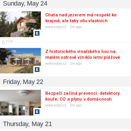
Sunday, May 24
Chata nad jezerem má respekt ke
krajině, ale taky sílu vlastních
nápadů
www.estav.cz
2m ago
07
Z historického vinařského lisu na
malém ostrově vzniklo letní plážové
útočiště
www.estav.cz
2m ago
Friday, May 22
Bezpečí začíná prevencí: detektory
kouře, CO a plynu v domácnosti
www.estav.cz
2m ago
Thursday, May 21