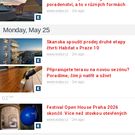
poradenství, a to v různých formách
www.estav.cz
2m ago
Monday, May 25
Skanska spouští prodej druhé etapy
čtvrti Habitat v Praze 10
www.estav.cz
2m ago
Připravujete terasu na novou sezónu?
Poradíme, čím ji natřít a oživit
www.estav.cz
2m ago
02
Festival Open House Praha 2026
skončil. Více než stovkou otevřených
budov prošly desítky tisíc lidí. Společně
www.estav.cz
2m ago
našli příběhy města i jeho obyvatel