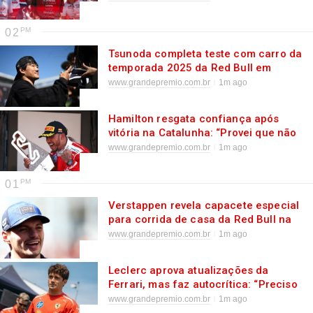
02
Tsunoda completa teste com carro da
temporada 2025 da Red Bull em
Barcelona
www.grandepremio.com.br
1m ago
Hamilton resgata confiança após
vitória na Catalunha: “Provei que não
perdi o que tinha”
www.grandepremio.com.br
1m ago
01
Verstappen revela capacete especial
para corrida de casa da Red Bull na
Áustria
www.grandepremio.com.br
1m ago
Leclerc aprova atualizações da
Ferrari, mas faz autocrítica: “Preciso
alcançar Hamilton”
www.grandepremio.com.br
1m ago