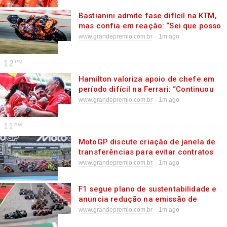
Bastianini admite fase difícil na KTM,
mas confia em reação: “Sei que posso
fazer de novo”
www.grandepremio.com.br
1m ago
12
Hamilton valoriza apoio de chefe em
período difícil na Ferrari: “Continuou
acreditando”
www.grandepremio.com.br
1m ago
11
MotoGP discute criação de janela de
transferências para evitar contratos
precoces
www.grandepremio.com.br
1m ago
F1 segue plano de sustentabilidade e
anuncia redução na emissão de
carbono em 2025
www.grandepremio.com.br
1m ago