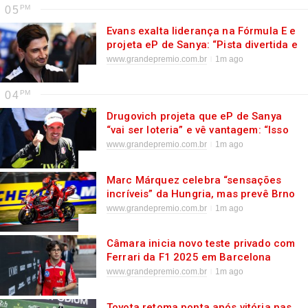
05
Evans exalta liderança na Fórmula E e
projeta eP de Sanya: “Pista divertida e
desafiadora”
www.grandepremio.com.br
1m ago
04
Drugovich projeta que eP de Sanya
“vai ser loteria” e vê vantagem: “Isso
me favorece”
www.grandepremio.com.br
1m ago
Marc Márquez celebra “sensações
incríveis” da Hungria, mas prevê Brno
diferente: “Exigente”
www.grandepremio.com.br
1m ago
Câmara inicia novo teste privado com
Ferrari da F1 2025 em Barcelona
www.grandepremio.com.br
1m ago
Toyota retoma ponta após vitória nas