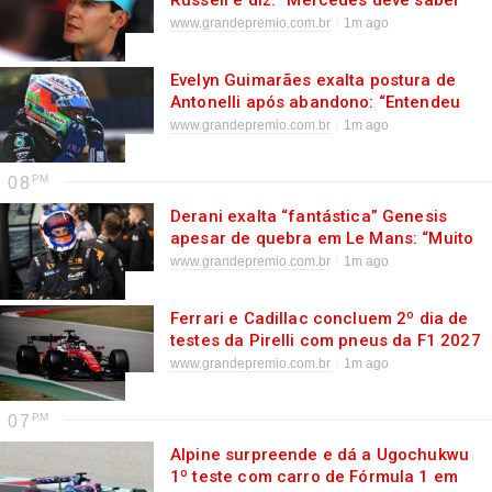
Russell e diz: “Mercedes deve saber
que não é piloto ideal”
www.grandepremio.com.br
1m ago
Evelyn Guimarães exalta postura de
Antonelli após abandono: “Entendeu
que não devia ajoelhar no milho”
www.grandepremio.com.br
1m ago
08
Derani exalta “fantástica” Genesis
apesar de quebra em Le Mans: “Muito
potencial”
www.grandepremio.com.br
1m ago
Ferrari e Cadillac concluem 2º dia de
testes da Pirelli com pneus da F1 2027
em Barcelona
www.grandepremio.com.br
1m ago
07
Alpine surpreende e dá a Ugochukwu
1º teste com carro de Fórmula 1 em