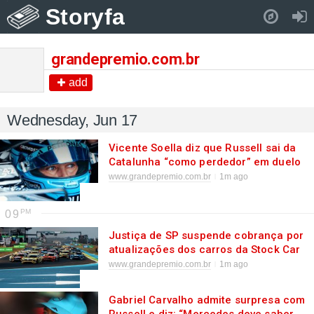
Storyfa
Pull down to refresh..
grandepremio.com.br
add
Wednesday, Jun 17
Vicente Soella diz que Russell sai da
Catalunha “como perdedor” em duelo
contra Antonelli
www.grandepremio.com.br
1m ago
09
Justiça de SP suspende cobrança por
atualizações dos carros da Stock Car
2026
www.grandepremio.com.br
1m ago
Gabriel Carvalho admite surpresa com