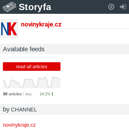
Storyfa
Pull down to refresh..
novinykraje.cz
Available feeds
read all articles
30
articles
/ day
14.1%
by
CHANNEL
novinykraje.cz