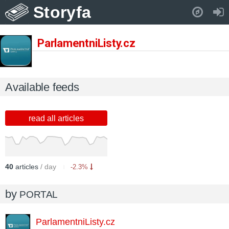
Storyfa
Pull down to refresh..
ParlamentniListy.cz
Available feeds
read all articles
40
articles
/ day
-2.3%
by
PORTAL
ParlamentniListy.cz