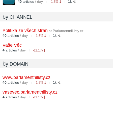
40
articles
/ day
-1.5%
1k
by
CHANNEL
Politika ze všech stran
at ParlamentniListy.cz
40
articles
/ day
-1.5%
1k
Vaše Věc
4
articles
/ day
-11.1%
by
DOMAIN
www.parlamentnilisty.cz
40
articles
/ day
-1.5%
1k
vasevec.parlamentnilisty.cz
4
articles
/ day
-11.1%