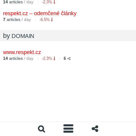
14
articles
/ day
-2.3%
respekt.cz – odemčené články
7
articles
/ day
-6.5%
by
DOMAIN
www.respekt.cz
14
articles
/ day
-2.3%
6