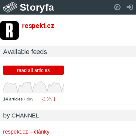
Storyfa
Pull down to refresh..
respekt.cz
Available feeds
read all articles
14
articles
/ day
-2.3%
by
CHANNEL
respekt.cz – články