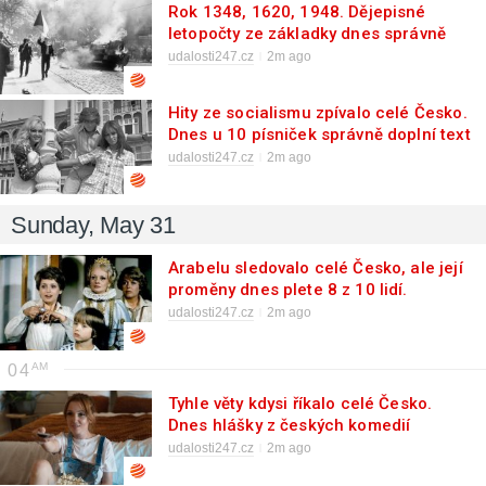
Rok 1348, 1620, 1948. Dějepisné
letopočty ze základky dnes správně
seřadí jen 2 Češi z 10. Patříte k nim?
udalosti247.cz
2m ago
Hity ze socialismu zpívalo celé Česko.
Dnes u 10 písniček správně doplní text
jen 2 pamětníci z 10
udalosti247.cz
2m ago
Sunday, May 31
Arabelu sledovalo celé Česko, ale její
proměny dnes plete 8 z 10 lidí.
Vzpomenete si na všechny?
udalosti247.cz
2m ago
04
Tyhle věty kdysi říkalo celé Česko.
Dnes hlášky z českých komedií
správně pozná jen hrstka dospělých
udalosti247.cz
2m ago