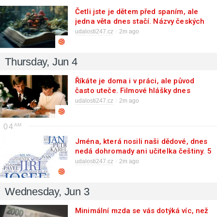
Četli jste je dětem před spaním, ale
jedna věta dnes stačí. Názvy českých
pohádek si vybaví jen hrstka lidí
udalosti247.cz
2m ago
Thursday, Jun 4
Říkáte je doma i v práci, ale původ
často uteče. Filmové hlášky dnes
správně přiřadí jen málokdo bez
udalosti247.cz
2m ago
zaváhání
04
Jména, která nosili naši dědové, dnes
nedá dohromady ani učitelka češtiny. 5
správných z 10 je pro většinu strop
udalosti247.cz
2m ago
Wednesday, Jun 3
Minimální mzda se vás dotýká víc, než