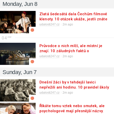
Monday, Jun 8
Zlatá šedesátá dala Čechům filmové
klenoty. 10 otázek ukáže, jestli znáte
děj a postavy, nebo jen názvy
udalosti247.cz
2m ago
04
Průvodce o nich mlčí, ale místní je
znají. 10 záludných faktů o
velkoměstech, u kterých 9 z 10 turistů
udalosti247.cz
2m ago
pohoří
Sunday, Jun 7
Dnešní žáci by v tehdejší lavici
nepřežili ani hodinu. 10 pravidel školy
v ČSSR, která 9 z 10 lidí zapomnělo
udalosti247.cz
2m ago
Říkáte tomu vztek nebo smutek, ale
psychologové mají přesnější názvy.