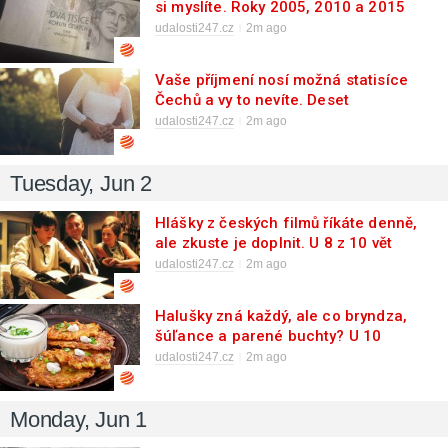
si myslíte. Roky 2005, 2010 a 2015
prověří paměť i představu o výplatě
udalosti247.cz
2m ago
Vaše příjmení nosí možná statisíce
Čechů a vy to nevíte. Deset
nejrozšířenějších v republice tipne
udalosti247.cz
2m ago
správně jen hrstka lidí
Tuesday, Jun 2
Hlášky z českých filmů říkáte denně,
ale zkuste je doplnit. U 8 z 10 vět
pohoří i ti, co Pelíšky znají nazpaměť
udalosti247.cz
2m ago
Halušky zná každý, ale co bryndza,
šúľance a parené buchty? U 10
slovenských jídel pohoří 8 z 10
udalosti247.cz
2m ago
Čechů
Monday, Jun 1