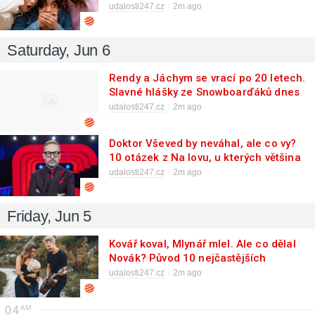
Tenhle test ukáže, jak znáte vlastní
udalosti247.cz
2m ago
hlavu
Saturday, Jun 6
Rendy a Jáchym se vrací po 20 letech.
Slavné hlášky ze Snowboarďáků dnes
8 z 10 Čechů poplete, patříte k nim?
udalosti247.cz
2m ago
Doktor Vševed by neváhal, ale co vy?
10 otázek z Na lovu, u kterých většina
Čechů pohoří dřív, než dojde k
udalosti247.cz
2m ago
polovině
Friday, Jun 5
Kovář koval, Mlynář mlel. Ale co dělal
Novák? Původ 10 nejčastějších
českých příjmení plete 9 z 10 lidí
udalosti247.cz
2m ago
04