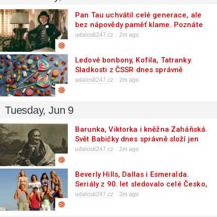
Pan Tau uchvátil celé generace, ale
bez nápovědy paměť klame. Poznáte
jeho kouzla, postavy i slavné scény?
udalosti247.cz
2m ago
Ledové bonbony, Kofila, Tatranky.
Sladkosti z ČSSR dnes správně
pojmenuje jen 2 z 10 lidí, i když je jedli
udalosti247.cz
2m ago
celé dětství
Tuesday, Jun 9
Barunka, Viktorka i kněžna Zaháňská.
Svět Babičky dnes správně složí jen
hrstka těch, kdo ji měli ve škole
udalosti247.cz
2m ago
Beverly Hills, Dallas i Esmeralda.
Seriály z 90. let sledovalo celé Česko,
ale 8 z 10 lidí dnes plete i jména
udalosti247.cz
2m ago
postav