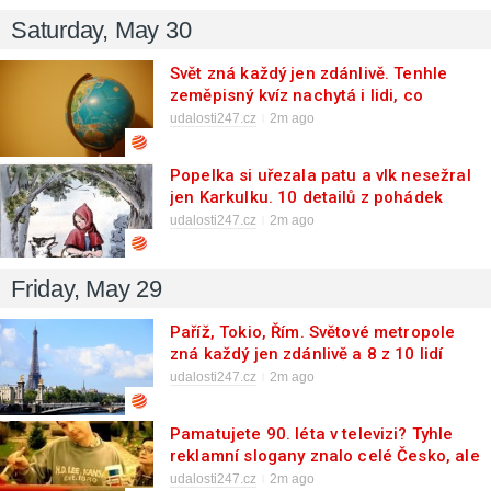
Saturday, May 30
Svět zná každý jen zdánlivě. Tenhle
zeměpisný kvíz nachytá i lidi, co
procestovali půl Evropy
udalosti247.cz
2m ago
Popelka si uřezala patu a vlk nesežral
jen Karkulku. 10 detailů z pohádek
bratří Grimmů dnes plete 9 z 10
udalosti247.cz
2m ago
Čechů
Friday, May 29
Paříž, Tokio, Řím. Světové metropole
zná každý jen zdánlivě a 8 z 10 lidí
plete i jejich slavná fakta
udalosti247.cz
2m ago
Pamatujete 90. léta v televizi? Tyhle
reklamní slogany znalo celé Česko, ale
dnes je většina lidí poplete
udalosti247.cz
2m ago