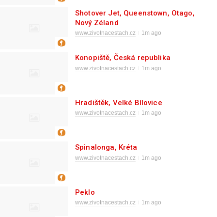
Shotover Jet, Queenstown, Otago,
Nový Zéland
www.zivotnacestach.cz
1m ago
Konopiště, Česká republika
www.zivotnacestach.cz
1m ago
Hradištěk, Velké Bílovice
www.zivotnacestach.cz
1m ago
Spinalonga, Kréta
www.zivotnacestach.cz
1m ago
Peklo
www.zivotnacestach.cz
1m ago