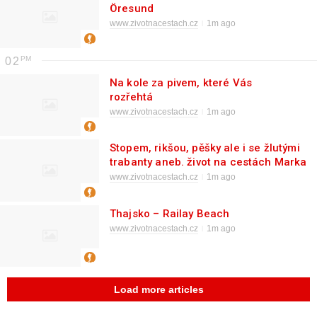
Öresund
www.zivotnacestach.cz
1m ago
02
Na kole za pivem, které Vás
rozřehtá
www.zivotnacestach.cz
1m ago
Stopem, rikšou, pěšky ale i se žlutými
trabanty aneb. život na cestách Marka
Duranského
www.zivotnacestach.cz
1m ago
Thajsko – Railay Beach
www.zivotnacestach.cz
1m ago
Load more articles