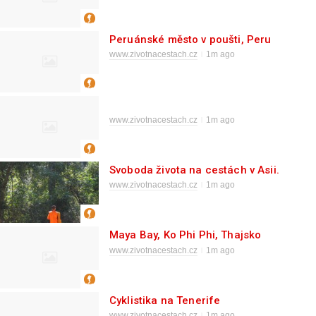
Peruánské město v poušti, Peru
www.zivotnacestach.cz
1m ago
www.zivotnacestach.cz
1m ago
Svoboda života na cestách v Asii.
www.zivotnacestach.cz
1m ago
Maya Bay, Ko Phi Phi, Thajsko
www.zivotnacestach.cz
1m ago
Cyklistika na Tenerife
www.zivotnacestach.cz
1m ago