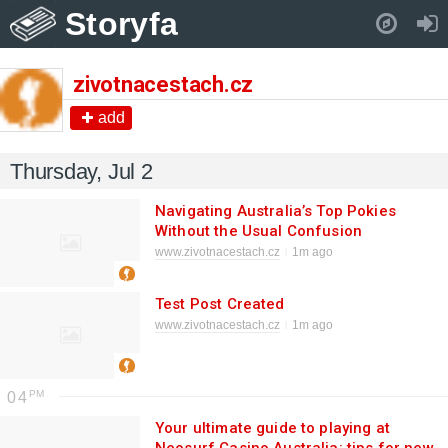
Storyfa
Pull down to refresh..
zivotnacestach.cz
add
Thursday, Jul 2
Navigating Australia’s Top Pokies
Without the Usual Confusion
www.zivotnacestach.cz
1m ago
Test Post Created
www.zivotnacestach.cz
1m ago
04
Your ultimate guide to playing at