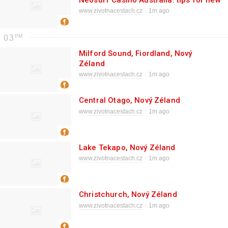
Neosurf Casino Australia: tips for new
players
www.zivotnacestach.cz
1m ago
03
Milford Sound, Fiordland, Nový
Zéland
www.zivotnacestach.cz
1m ago
Central Otago, Nový Zéland
www.zivotnacestach.cz
1m ago
Lake Tekapo, Nový Zéland
www.zivotnacestach.cz
1m ago
Christchurch, Nový Zéland
www.zivotnacestach.cz
1m ago