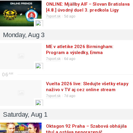
ONLINE: Mjällby AIF – Slovan Bratislava
[4.8.] úvodný duel 3. predkola Ligy
majstrov
7sport.sk
5d ago
Monday, Aug 3
ME v atletike 2026 Birmingham:
Program a výsledky, Emma
Zapletalová, kde sledovať naživo
7sport.sk
6d ago
06
Vuelta 2026 live: Sledujte všetky etapy
naživo v TV aj cez online stream
zadarmo!
7sport.sk
7d ago
Saturday, Aug 1
Oktagon 92 Praha – Szabová obhájila
titul a ostáva neporazená!