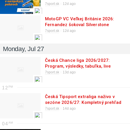
predkola Konferenčnej ligy?
7sport.sk
12d ago
MotoGP VC Veľkej Británie 2026:
Fernandez šokoval Silverstone
7sport.sk
12d ago
Monday, Jul 27
Česká Chance liga 2026/2027:
Program, výsledky, tabuľka, live
prenosy a európske poháre
7sport.sk
13d ago
12
Česká Tipsport extraliga naživo v
sezóne 2026/27: Kompletný prehľad
možností, ako sledovať zápasy live
7sport.sk
14d ago
04