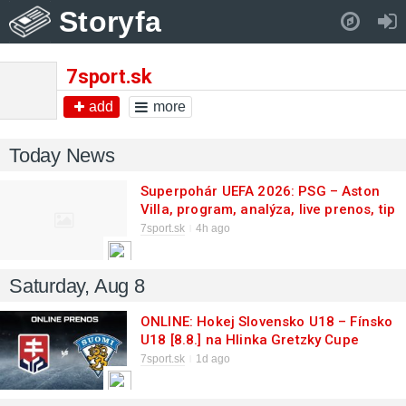
Storyfa
Pull down to refresh..
7sport.sk
add
more
Today News
Superpohár UEFA 2026: PSG – Aston
Villa, program, analýza, live prenos, tip
na zápas
7sport.sk
4h ago
Saturday, Aug 8
ONLINE: Hokej Slovensko U18 – Fínsko
U18 [8.8.] na Hlinka Gretzky Cupe
7sport.sk
1d ago