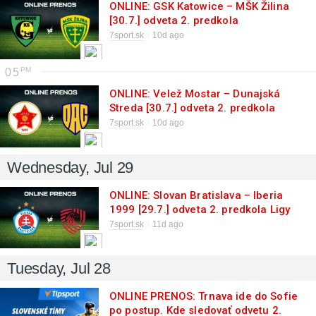
ONLINE: GSK Katowice – MŠK Žilina
[30.7.] odveta 2. predkola
Konferenčnej ligy
7sport.sk
10d ago
05
ONLINE: Velež Mostar – Dunajská
Streda [30.7.] odveta 2. predkola
Konferenčnej ligy
7sport.sk
10d ago
Wednesday, Jul 29
ONLINE: Slovan Bratislava – Iberia
1999 [29.7.] odveta 2. predkola Ligy
majstrov
7sport.sk
11d ago
Tuesday, Jul 28
ONLINE PRENOS: Trnava ide do Sofie
po postup. Kde sledovať odvetu 2.