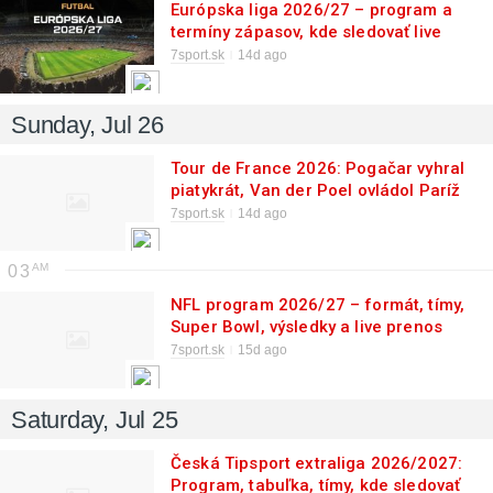
Európska liga 2026/27 – program a
termíny zápasov, kde sledovať live
prenosy
7sport.sk
14d ago
Sunday, Jul 26
Tour de France 2026: Pogačar vyhral
piatykrát, Van der Poel ovládol Paríž
7sport.sk
14d ago
03
NFL program 2026/27 – formát, tímy,
Super Bowl, výsledky a live prenos
7sport.sk
15d ago
Saturday, Jul 25
Česká Tipsport extraliga 2026/2027:
Program, tabuľka, tímy, kde sledovať