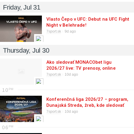
Friday, Jul 31
Vlasto Čepo v UFC: Debut na UFC Fight
Night v Belehrade!
7sport.sk
9d ago
Thursday, Jul 30
Ako sledovať MONACObet ligu
2026/27 live: TV prenosy, online
streamy
7sport.sk
10d ago
10
Konferenčná liga 2026/27 – program,
Dunajská Streda, žreb, kde sledovať
live prenosy
7sport.sk
10d ago
06