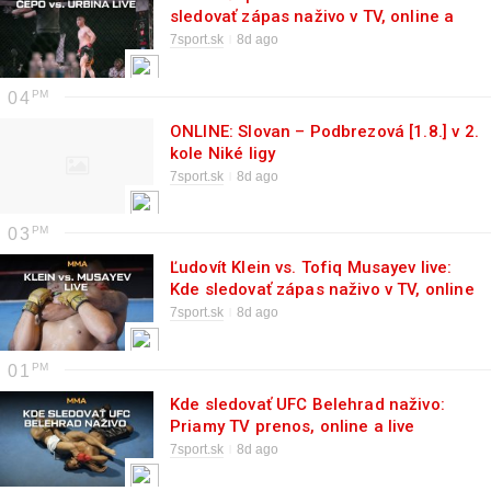
sledovať zápas naživo v TV, online a
cez live stream
7sport.sk
8d ago
04
ONLINE: Slovan – Podbrezová [1.8.] v 2.
kole Niké ligy
7sport.sk
8d ago
03
Ľudovít Klein vs. Tofiq Musayev live:
Kde sledovať zápas naživo v TV, online
a cez live stream
7sport.sk
8d ago
01
Kde sledovať UFC Belehrad naživo:
Priamy TV prenos, online a live
stream
7sport.sk
8d ago