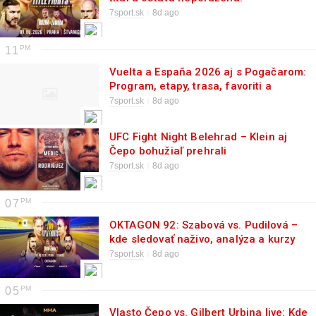
7sport.sk
8d ago
11
Vuelta a España 2026 aj s Pogačarom:
Program, etapy, trasa, favoriti a
výsledky
7sport.sk
8d ago
UFC Fight Night Belehrad – Klein aj
Čepo bohužiaľ prehrali
7sport.sk
8d ago
07
OKTAGON 92: Szabová vs. Pudilová –
kde sledovať naživo, analýza a kurzy
7sport.sk
8d ago
05
Vlasto Čepo vs. Gilbert Urbina live: Kde