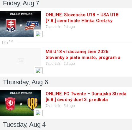
Friday, Aug 7
ONLINE: Slovensko U18 – USA U18
[7.8.] semifinále Hlinka Gretzky
Cupu
7sport.sk
2d ago
05
MS U18 v hádzanej žien 2026:
Slovenky o piate miesto, program a
výsledky zápasov
7sport.sk
2d ago
Thursday, Aug 6
ONLINE: FC Twente – Dunajská Streda
[6.8.] úvodný duel 3. predkola
Konferenčnej ligy
7sport.sk
3d ago
Tuesday, Aug 4