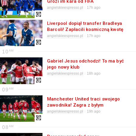
Grozi im kara od FIFA
angielskieespresso.pl
17h ago
Liverpool dopiął transfer Bradleya
Barcoli! Zapłacili kosmiczną kwotę
angielskieespresso.pl
17h ago
10
Gabriel Jesus odchodzi! To ma być
jego nowy klub
angielskieespresso.pl
18h ago
09
Manchester United traci swojego
zawodnika! Zagra z byłym
reprezentantem Polski
angielskieespresso.pl
19h ago
08