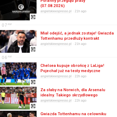
Poranny przegląd prasy
(07.08.2026)
angielskieespresso.pl
21h ago
07
Miał odejść, a jednak zostaje! Gwiazda
Tottenhamu przedłuży kontrakt
angielskieespresso.pl
21h ago
06
Chelsea kupuje obrońcę z LaLiga!
Pojechał już na testy medyczne
angielskieespresso.pl
22h ago
Za słaby na Norwich, dla Arsenalu
idealny. Takiego skrzydłowego
Kanonierzy nie mieli od lat
angielskieespresso.pl
22h ago
Gwiazda Tottenhamu na celowniku