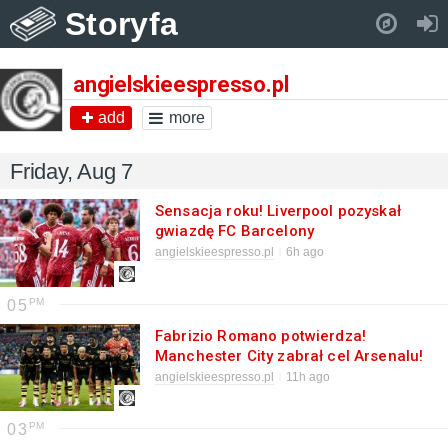
Storyfa
Pull down to refresh..
angielskieespresso.pl
add
more
Friday, Aug 7
Sensacja roku! Liverpool pozyskał
gwiazdę FC Barcelony
angielskieespresso.pl
6h ago
05
Fabrizio Romano potwierdza!
Manchester City zabrał cel Arsenalu!
angielskieespresso.pl
11h ago
03