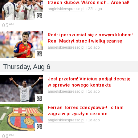
trzech klubów. Wśród nich… Arsenal!
angielskieespresso.pl
22h ago
05
Rodri porozumiał się z nowym klubem!
Real Madryt stracił wielką szansę
angielskieespresso.pl
1d ago
Thursday, Aug 6
Jest przełom! Vinicius podjął decyzję
w sprawie nowego kontraktu
angielskieespresso.pl
1d ago
Ferran Torres zdecydował! To tam
zagra w przyszłym sezonie
angielskieespresso.pl
1d ago
06