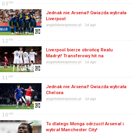
03
Jednak nie Arsenal! Gwiazda wybrała
Liverpool
angielskieespresso.pl
1d ago
12
Liverpool bierze obrońcę Realu
Madryt! Transferowy hit na
horyzoncie
angielskieespresso.pl
1d ago
11
Jednak nie Arsenal! Gwiazda wybrała
Chelsea
angielskieespresso.pl
1d ago
10
To dlatego Monga odrzucił Arsenal i
wybrał Manchester City!