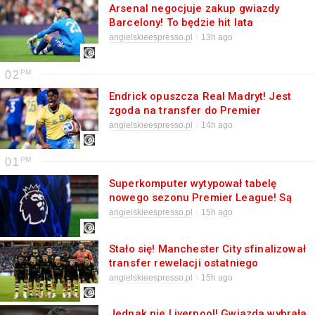
Arsenal negocjuje zakup gwiazdy
Barcelony! To będzie hit lata
angielskieespresso.pl
13h ago
02
Endrick opuszcza Real Madryt! Jest
zgoda na transfer do Premier
League
angielskieespresso.pl
14h ago
01
Superkomputer wytypował tabelę
nowego sezonu Premier League! Są
niespodzianki
angielskieespresso.pl
15h ago
Stało się! Manchester City sfinalizował
transfer rewelacji ostatniego
mundialu
angielskieespresso.pl
15h ago
Jednak nie Liverpool! Gwiazda wybrała