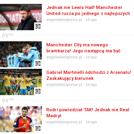
Jednak nie Lewis Hall! Manchester
United rusza po jednego z najlepszych
obrońców Premier League
angielskieespresso.pl
1d ago
05
Manchester City ma nowego
bramkarza! Jego następcą ma być
Marcin Bułka!
angielskieespresso.pl
1d ago
Gabriel Martinelli odchodzi z Arsenalu!
Zaskakujący kierunek
angielskieespresso.pl
1d ago
04
Rodri powiedział TAK! Jednak nie Real
Madryt
angielskieespresso.pl
1d ago