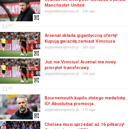
Manchester United
angielskieespresso.pl
16h ago
12
Arsenal składa gigantyczną ofertę!
Kupują gwiazdę zamiast Viniciusa
angielskieespresso.pl
16h ago
Już nie Vinicius! Arsenal ma nowy
priorytet transferowy
angielskieespresso.pl
16h ago
11
Bournemouth kupiło złotego medalistę
IO! Absolutna promocja
angielskieespresso.pl
17h ago
Chelsea musi sprzedać aż 16 piłkarzy!