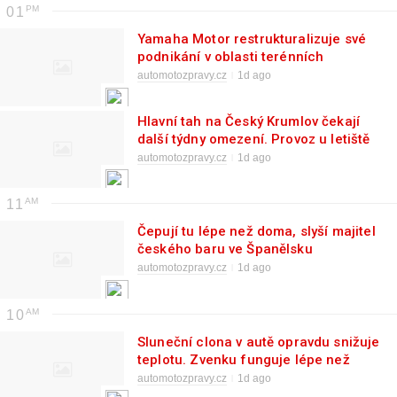
01
Yamaha Motor restrukturalizuje své
podnikání v oblasti terénních
vozidel
automotozpravy.cz
1d ago
Hlavní tah na Český Krumlov čekají
další týdny omezení. Provoz u letiště
řídí semafory
automotozpravy.cz
1d ago
11
Čepují tu lépe než doma, slyší majitel
českého baru ve Španělsku
automotozpravy.cz
1d ago
10
Sluneční clona v autě opravdu snižuje
teplotu. Zvenku funguje lépe než
uvnitř
automotozpravy.cz
1d ago