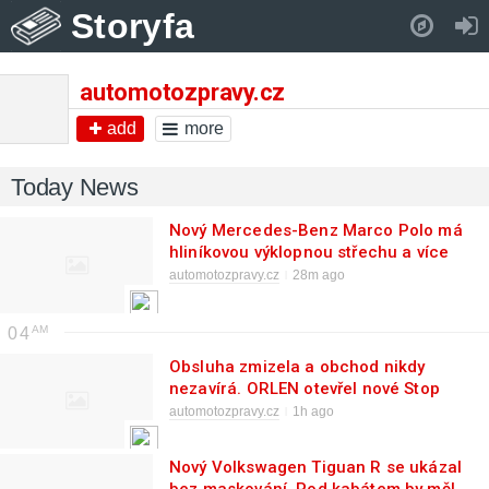
Storyfa
Pull down to refresh..
automotozpravy.cz
add
more
Today News
Nový Mercedes-Benz Marco Polo má
hliníkovou výklopnou střechu a více
místa na spaní
automotozpravy.cz
28m ago
04
Obsluha zmizela a obchod nikdy
nezavírá. ORLEN otevřel nové Stop
Cafe v Praze
automotozpravy.cz
1h ago
Nový Volkswagen Tiguan R se ukázal