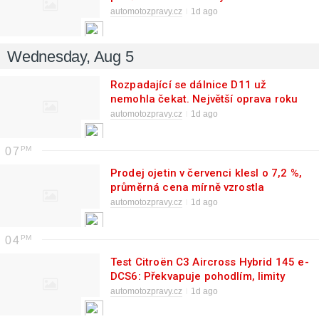
pravděpodobně čeká společná
automotozpravy.cz
1d ago
budoucnost
Wednesday, Aug 5
Rozpadající se dálnice D11 už
nemohla čekat. Největší oprava roku
začala dnes a potrvá až do konce
automotozpravy.cz
1d ago
října
07
Prodej ojetin v červenci klesl o 7,2 %,
průměrná cena mírně vzrostla
automotozpravy.cz
1d ago
04
Test Citroën C3 Aircross Hybrid 145 e-
DCS6: Překvapuje pohodlím, limity
ukazuje v zatáčkách (2026)
automotozpravy.cz
1d ago