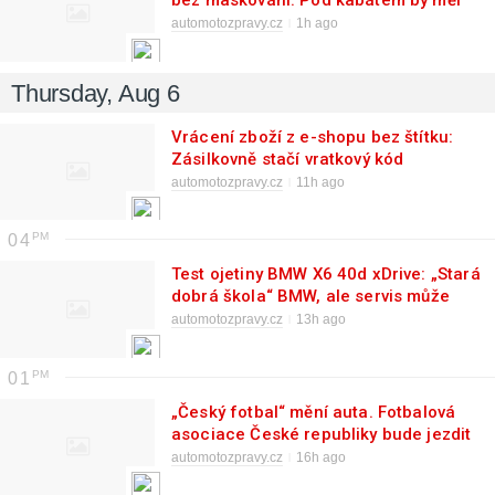
bez maskování. Pod kabátem by měl
mít techniku z Golfu R
automotozpravy.cz
1h ago
Thursday, Aug 6
Vrácení zboží z e-shopu bez štítku:
Zásilkovně stačí vratkový kód
automotozpravy.cz
11h ago
04
Test ojetiny BMW X6 40d xDrive: „Stará
dobrá škola“ BMW, ale servis může
bolet (2013)
automotozpravy.cz
13h ago
01
„Český fotbal“ mění auta. Fotbalová
asociace České republiky bude jezdit
ve Fordech
automotozpravy.cz
16h ago