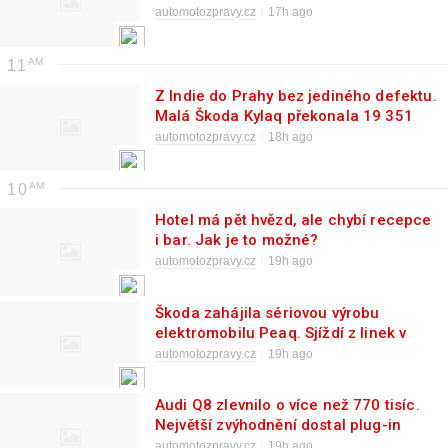
automotozpravy.cz
17h ago
11
Z Indie do Prahy bez jediného defektu.
Malá Škoda Kylaq překonala 19 351
km a 13 zemí
automotozpravy.cz
18h ago
10
Hotel má pět hvězd, ale chybí recepce
i bar. Jak je to možné?
automotozpravy.cz
19h ago
Škoda zahájila sériovou výrobu
elektromobilu Peaq. Sjíždí z linek v
Mladé Boleslavi vedle Elroqu a
automotozpravy.cz
19h ago
Enyaqu
Audi Q8 zlevnilo o více než 770 tisíc.
Největší zvýhodnění dostal plug-in
hybrid
automotozpravy.cz
19h ago