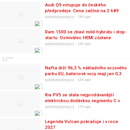
Audi Q9 vstupuje do českého
předprodeje. Cena začíná na 2 689
900 Kč
automotozpravy.cz
16h ago
Ram 1500 se zbaví mild-hybridu i stop-
startu. Osmiválec HEMI zůstane
automotozpravy.cz
16h ago
12
Nafta drží 96,3 % nákladního vozového
parku EU, bateriové vozy mají jen 0,3
%
automotozpravy.cz
16h ago
Kia PV5 se stala nejprodávanější
elektrickou dodávkou segmentu C v
Evropě
automotozpravy.cz
17h ago
Legenda Vulcan pokračuje i v roce
2027