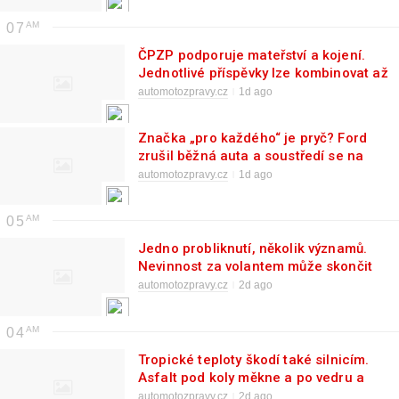
07
ČPZP podporuje mateřství a kojení.
Jednotlivé příspěvky lze kombinovat až
do výše 14 500 Kč
automotozpravy.cz
1d ago
Značka „pro každého“ je pryč? Ford
zrušil běžná auta a soustředí se na
Bronco, Tremor a Raptor
automotozpravy.cz
1d ago
05
Jedno probliknutí, několik významů.
Nevinnost za volantem může skončit
nedorozuměním
automotozpravy.cz
2d ago
04
Tropické teploty škodí také silnicím.
Asfalt pod koly měkne a po vedru a
bouřce se může vozovka rychle
automotozpravy.cz
2d ago