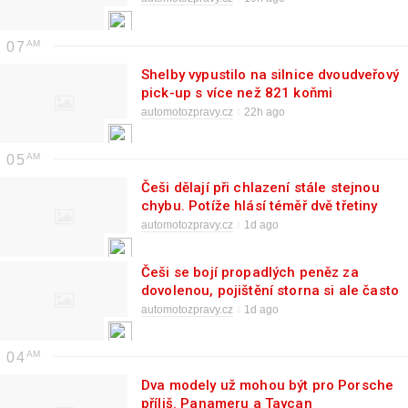
07
Shelby vypustilo na silnice dvoudveřový
pick-up s více než 821 koňmi
automotozpravy.cz
22h ago
05
Češi dělají při chlazení stále stejnou
chybu. Potíže hlásí téměř dvě třetiny
automotozpravy.cz
1d ago
Češi se bojí propadlých peněz za
dovolenou, pojištění storna si ale často
nesjednávají
automotozpravy.cz
1d ago
04
Dva modely už mohou být pro Porsche
příliš. Panameru a Taycan