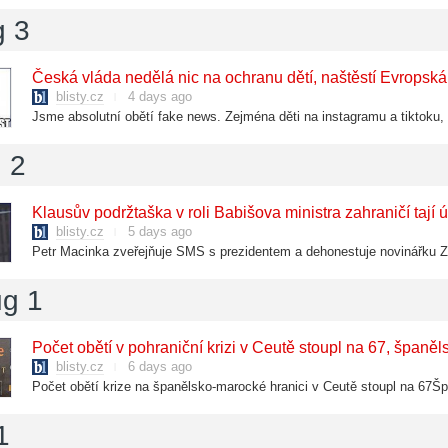
g 3
Česká vláda nedělá nic na ochranu dětí, naštěstí Evropská
blisty.cz
4 days ago
 2
blisty.cz
5 days ago
ug 1
Počet obětí v pohraniční krizi v Ceutě stoupl na 67, španě
blisty.cz
6 days ago
1