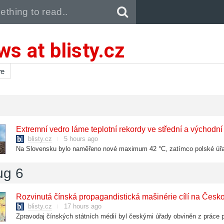
Pull down to refresh..
s at blisty.cz
re
Extremní vedro láme teplotní rekordy ve střední a východn
blisty.cz
5 hours ago
ug 6
Rozvinutá čínská propagandistická mašinérie cílí na Česk
blisty.cz
17 hours ago