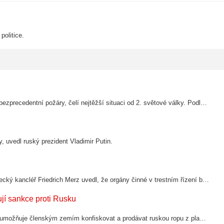
politice.
Francouzský prezident Emmanuel Macron prohlásil, že země, kde zuří bezprecedentní požáry, čelí nejtěžší situaci od 2. světové války. Podle něj už vyhořelo více než 160 000 lidí.
ky, uvedl ruský prezident Vladimir Putin.
Po zprávě, že berlínský útočník je známý náboženský extremista, německý kancléř Friedrich Merz uvedl, že orgány činné v trestním řízení by měly udělat vše pro to, aby "co nejvíce omezily svobodu pohybu takových potenciálních pachatelů".
ují sankce proti Rusku
Evropská unie v rámci 21. balíku sankcí schválila mechanismus, který umožňuje členským zemím konfiskovat a prodávat ruskou ropu z plavidel "stínových flotil", která se snaží obejít sankce. Příslušné nařízení Rady EU je zveřejněno v Úředním…