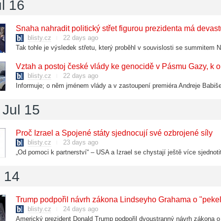
l 16
Snaha nahradit politický střet figurou prezidenta má devast
blisty.cz
22 days ago
blisty.cz
22 days ago
Informuje; o něm jménem vlády a v zastoupení premiéra Andreje Babiše
Jul 15
Proč Izrael a Spojené státy sjednocují své ozbrojené síly
blisty.cz
23 days ago
l 14
Trump podpořil návrh zákona Lindseyho Grahama o "pekel
blisty.cz
24 days ago