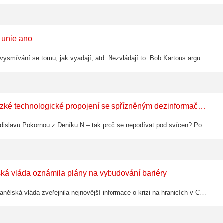
 unie ano
Jsme absolutní obětí fake news. Zejména děti na instagramu a tiktoku, vysmívání se tomu, jak vyadají, atd. Nezvládají to. Bob Kartous argumentuje, že česká vláda je absolutně neschopná a projevuje nezájem na ochranu dětí cokoliv udělat.…
Klausův podržtaška v roli Babišova ministra zahraničí tají úzké technologické propojení se spřízněným dezinformačním zdrojem
Petr Macinka zveřejňuje SMS s prezidentem a dehonestuje novinářku Zdislavu Pokornou z Deníku N – tak proč se nepodívat pod svícen? Pozn. Bohumila Kartouse: XTV se prezentuje jako internetová televize, v zásadě jde o propagandistický zdroj…
lská vláda oznámila plány na vybudování bariéry
Počet obětí krize na španělsko-marocké hranici v Ceutě stoupl na 67Španělská vláda zveřejnila nejnovější informace o krizi na hranicích v Ceutě; úředníci uvedli, že počet obětí stoupl na 67.