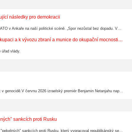
ující následky pro demokracii
Tak tohle je výsledek střetu, který proběhl v souvislosti se summitem NATO v Ankaře na naší politické scéně. „Spor nezůstal bez dopadu. Vnímání prezidenta Petra Pavla se zlepšilo u 23 procent lidí a zhoršilo u 34 procent. U vlády Andreje…
Vztah a postoj české vlády ke genocidě v Pásmu Gazy, k okupaci a k vývozu zbraní a munice do okupační mocnosti Izraele je ostudně výmluvný
 úřad vlády.
„Od pomoci k partnerství“ – USA a Izrael se chystají ještě více sjednotit v genocidě.V červnu 2026 izraelský premiér Benjamin Netanjahu napsal republikánskému kongresmanovi Marlinu Stutzmanovi z Kalifornie, že „nyní nastal pro Izrael čas,…
ných" sankcích proti Rusku
Americký prezident Donald Trump podpořil dvoustranný návrh zákona o "pekelných" sankcích proti Rusku, který vypracoval republikánský senátor Lindsey Graham, řekla mluvčí Bílého domu.