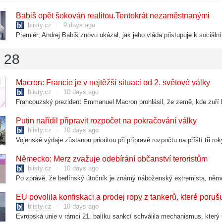
Babiš opět šokován realitou.Tentokrát nezaměstnanými
blisty.cz
9 days ago
Premiér; Andrej Babiš znovu ukázal, jak jeho vláda přistupuje k sociální 
l 28
Macron: Francie je v nejtěžší situaci od 2. světové války
blisty.cz
10 days ago
Putin nařídil připravit rozpočet na pokračování války
blisty.cz
10 days ago
Vojenské výdaje zůstanou prioritou při přípravě rozpočtu na příští tři ro
Německo: Merz zvažuje odebírání občanství teroristům
blisty.cz
10 days ago
EU povolila konfiskaci a prodej ropy z tankerů, které poruš
blisty.cz
10 days ago