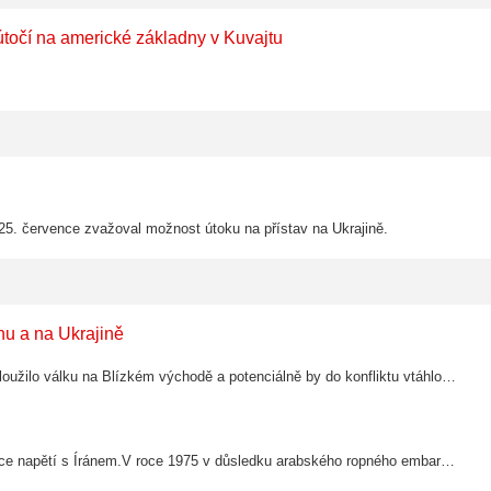
útočí na americké základny v Kuvajtu
 25. července zvažoval možnost útoku na přístav na Ukrajině.
ánu a na Ukrajině
Tato skutečnost by samozřejmě vyhovovala i Izraeli, protože by to prodloužilo válku na Blízkém východě a potenciálně by do konfliktu vtáhlo i evropské vlády.S příjezdem ukrajinského prezidenta Volodymyra Zelenského do Washingtonu mnoho…
USA riskují vyčerpání svých nouzových zásob ropy, a to v době eskalace napětí s Íránem.V roce 1975 v důsledku arabského ropného embarga z roku 1973 podepsal prezident Gerald Ford zákon o energetické politice a úsporách energie (Energy…