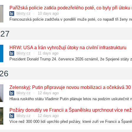
Pařížská policie zatkla podezřelého poté, co byly při útoku
blisty.cz
10 days ago
 27
HRW: USA a Írán vyhrožují útoky na civilní infrastrukturu
blisty.cz
11 days ago
 26
Zelenskyj: Putin připravuje novou mobilizaci a očekává 3
blisty.cz
12 days ago
Požáry donutily ve Francii a Španělsku uprchnout více než 
blisty.cz
12 days ago