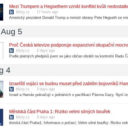
Mezi Trumpem a Hegsethem vznikl konflikt kvůli nedostatk
blisty.cz
17 hours ago
 Aug 5
Proč Česká televize podporuje expanzivní okupační mocn
blisty.cz
2 days ago
g 4
Izraelští vojáci se budou muset před zabitím bojovníků Ha
blisty.cz
3 days ago
Městská část Praha 1: Riziko velmi silných bouřek
blisty.cz
3 days ago
ěstská část Praha1; Informace o počasí; Velmi silné bouřky: Riziko v