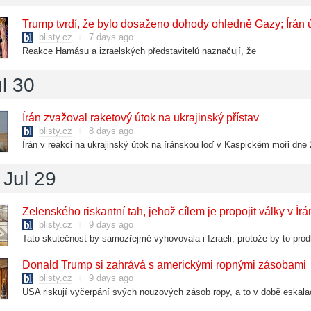
Trump tvrdí, že bylo dosaženo dohody ohledně Gazy; Írán 
blisty.cz
7 days ago
Reakce Hamásu a izraelských představitelů naznačují, že
l 30
Írán zvažoval raketový útok na ukrajinský přístav
blisty.cz
8 days ago
Írán v reakci na ukrajinský útok na íránskou loď v Kaspickém moři dne
Jul 29
Zelenského riskantní tah, jehož cílem je propojit války v Ír
blisty.cz
9 days ago
Donald Trump si zahrává s americkými ropnými zásobami
blisty.cz
9 days ago