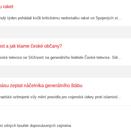
u raket
Americký prezident Donald Trump a ministr obrany Pete Hegseth se minulý týden pohádali kvůli kritickému nedostatku raket ve Spojených státech.
ost a jak klame české občany?
Podle platných předpisů jsem se jako občan obrátil na kontrolní Radu České televize se Stížností na generálního ředitele České televize. Stěžuji si na porušování zákonných povinností veřejnoprávního média a
másu zeptat náčelníka generálního štábu
Izrael a Hamás pokračují v jednáních o pacifikaci Pásma Gazy. Nyní izraelské ozbrojené síly mění pravidla pro vojenské údery proti islamistickým představitelům.
elmi silných bouřek doprovázených zejména