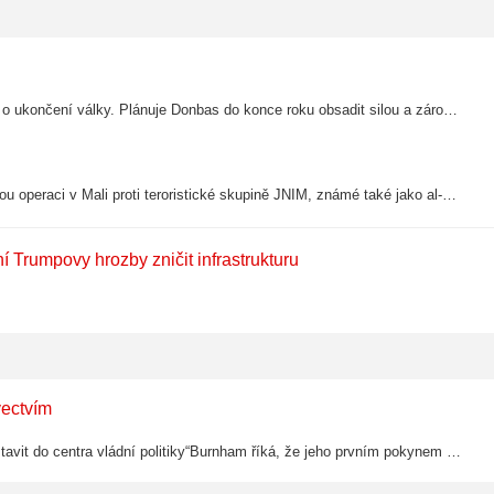
Rusko nevrátí část okupovaných území Ukrajině v rámci žádné dohody o ukončení války. Plánuje Donbas do konce roku obsadit silou a zároveň získat kontrolu nad územími Sumské a Charkovské oblasti poblíž hranic, aby tam vytvořila nárazníkové…
Administrativa amerického prezidenta Donalda Trumpa zvažuje vojenskou operaci v Mali proti teroristické skupině JNIM, známé také jako al-Kájda v Sahelu.
í Trumpovy hrozby zničit infrastrukturu
vectvím
Nový premiér uvedl, že chce „správné hodnoty a správné standardy postavit do centra vládní politiky“Burnham říká, že jeho prvním pokynem jako premiéra bude skoncovat s přespáváním na uliciBurnham hovořil o některých svých ambicích.Pomůžeme