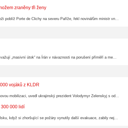
 nožem zraněny tři ženy
Francouzská policie zadržela v pondělí muže poté, co napadl tři ženy noži poblíž Porte de Clichy na severu Paříže, řekl novinářům ministr vnitra Laurent Núñez. Muž napadl tři ženy, které byly ve věku 19, 24 a 36 let, dvěma kuchyňskými noži…
Prezident Donald Trump 24. července 2026 oznámil, že Spojené státy zvažují „masivní útok“ na Írán v návaznosti na porušení příměří a memoranda o porozumění mezi USA a Íránem. Vedoucí představitelé USA a Íránu vyhrožují odvetnými útoky na…
0 000 vojáků z KLDR
Hlava ruského státu Vladimir Putin plánuje letos na podzim uskutečnit novou mobilizaci, uvedl ukrajinský prezident Volodymyr Zelenskyj s odkazem na zpravodajská data.
300 000 lidí
Více než 300 000 lidí uprchlo před požáry, které zuří ve Francii a Španělsku, když si zhoršující se požáry vynutily další evakuace, zabily nejméně tři osoby a přiměly úřady varovat před "těžkou nocí", kdy ohni vyvolané víry rozdmýchávají…