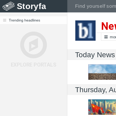
Storyfa
Trending headlines
New
mo
Today News
EXPLORE PORTALS
Thursday, A