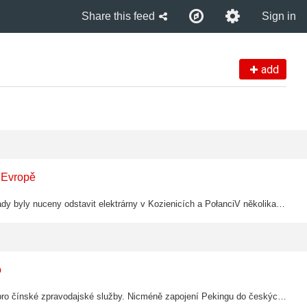
Share this feed
Sign in
add
í Evropě
Na Slovensku bylo naměřeno nové maximum 42 °C, zatímco polské úřady byly nuceny odstavit elektrárny v Kozienicích a PołanciV několika zemích střední a východní Evropy padly teplotní rekordy, zatímco extrémní počasí, které na celém…
o
Zpravodaj čínských státních médií byl českými úřady obviněn z práce pro čínské zpravodajské služby. Nicméně zapojení Pekingu do českých médií sahá daleko za hranice špionážních kauz.