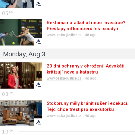
05
Reklama na alkohol nebo investice?
Přešlapy influencerů řeší soudy i
banky
www.ceska-justice.cz
4d ago
Monday, Aug 3
20 dní ochrany v ohrožení. Advokáti
kritizují novelu katastru
www.ceska-justice.cz
4d ago
03
Stokoruny měly bránit rušení exekucí.
Tejc chce trest pro exekutorku
www.ceska-justice.cz
4d ago
10