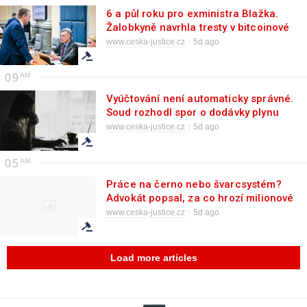
6 a půl roku pro exministra Blažka.
Žalobkyně navrhla tresty v bitcoinové
kauze
www.ceska-justice.cz
5d ago
09
Vyúčtování není automaticky správné.
Soud rozhodl spor o dodávky plynu
www.ceska-justice.cz
5d ago
05
Práce na černo nebo švarcsystém?
Advokát popsal, za co hrozí milionové
pokuty
www.ceska-justice.cz
5d ago
Load more articles