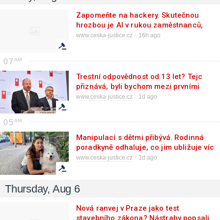
Zapomeňte na hackery. Skutečnou
hrozbou je AI v rukou zaměstnanců,
varuje advokát
www.ceska-justice.cz
16h ago
07
Trestní odpovědnost od 13 let? Tejc
přiznává, byli bychom mezi prvními
www.ceska-justice.cz
1d ago
05
Manipulací s dětmi přibývá. Rodinná
poradkyně odhaluje, co jim ubližuje víc
než rozvod
www.ceska-justice.cz
1d ago
Thursday, Aug 6
Nová ranvej v Praze jako test
stavebního zákona? Nástrahy popsali