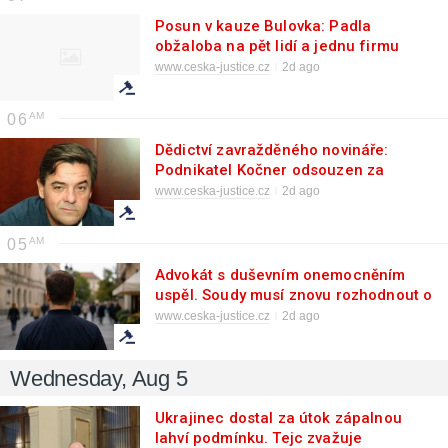
Posun v kauze Bulovka: Padla
obžaloba na pět lidí a jednu firmu
www.ceska-justice.cz
2d ago
06
Dědictví zavražděného novináře:
Podnikatel Kočner odsouzen za
milionové úniky
www.ceska-justice.cz
2d ago
05
Advokát s duševním onemocněním
uspěl. Soudy musí znovu rozhodnout o
svéprávnosti
www.ceska-justice.cz
2d ago
Wednesday, Aug 5
Ukrajinec dostal za útok zápalnou
lahví podmínku. Tejc zvažuje