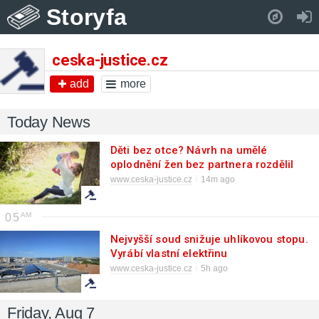
Storyfa
Pull down to refresh..
ceska-justice.cz
add
more
Today News
Děti bez otce? Návrh na umělé
oplodnění žen bez partnera rozdělil
ministry
www.ceska-justice.cz
14m ago
05
Nejvyšší soud snižuje uhlíkovou stopu.
Vyrábí vlastní elektřinu
www.ceska-justice.cz
5h ago
Friday, Aug 7