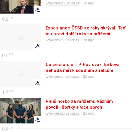
stížnost
www.ceska-justice.cz
2d ago
02
Exposlanec ČSSD se roky skrýval. Teď
mu hrozí další roky za mřížemi
www.ceska-justice.cz
2d ago
01
Co se stalo u I. P. Pavlova? Turkova
nehoda míří k soudním znalcům
www.ceska-justice.cz
2d ago
12
Příliš horko za mřížemi. Vězňům
povolili šortky a více sprch
www.ceska-justice.cz
2d ago
08