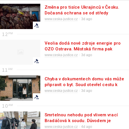
Změna pro tisíce Ukrajinců v Česku.
Dočasná ochrana se od středy
upravuje
www.ceska-justice.cz
3d ago
12
Veolia dodá nové zdroje energie pro
OZO Ostrava. Městská firma pak
výrazně ušetří
www.ceska-justice.cz
3d ago
11
Chyba v dokumentech domu vás může
připravit o byt. Soud otevřel cestu k
nápravě
www.ceska-justice.cz
3d ago
10
Smrtelnou nehodu pod vlivem vrací
Bradáčová k soudu. Důvodem je
posudek k Pelcovi
www.ceska-justice.cz
4d ago