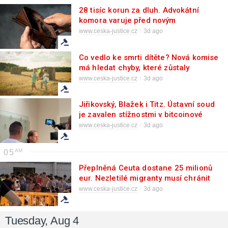
28 tisíc korun za dluh. Advokátní
komora varuje před novým
podvodem
www.ceska-justice.cz
3d ago
Co vedlo ke smrti dítěte? Nová komise
má hledat chyby, které zůstaly
skryté
www.ceska-justice.cz
3d ago
Jiřikovský, Blažek i Titz. Ústavní soud
je zavalen stížnostmi v bitcoinové
kauze
www.ceska-justice.cz
3d ago
05
Přeplněná Ceuta dostane 25 milionů
eur. Nezletilé migranty musí chránit
evropské právo
www.ceska-justice.cz
3d ago
Tuesday, Aug 4