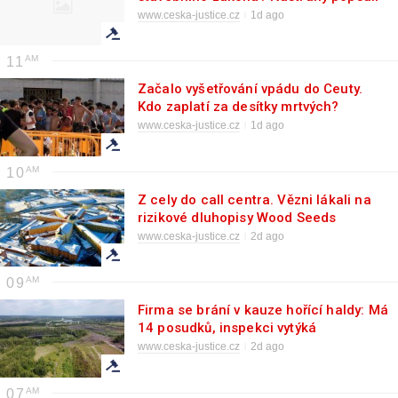
právníci
www.ceska-justice.cz
1d ago
11
Začalo vyšetřování vpádu do Ceuty.
Kdo zaplatí za desítky mrtvých?
www.ceska-justice.cz
1d ago
10
Z cely do call centra. Vězni lákali na
rizikové dluhopisy Wood Seeds
www.ceska-justice.cz
2d ago
09
Firma se brání v kauze hořící haldy: Má
14 posudků, inspekci vytýká
neodebrání vzorků
www.ceska-justice.cz
2d ago
07