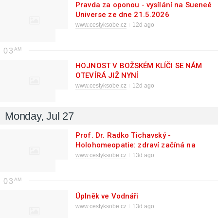
Pravda za oponou - vysílání na Sueneé
Universe ze dne 21.5.2026
www.cestyksobe.cz
12d ago
03
HOJNOST V BOŽSKÉM KLÍČI SE NÁM
OTEVÍRÁ JIŽ NYNÍ
www.cestyksobe.cz
12d ago
Monday, Jul 27
Prof. Dr. Radko Tichavský -
Holohomeopatie: zdraví začíná na
poli
www.cestyksobe.cz
13d ago
03
Úplněk ve Vodnáři
www.cestyksobe.cz
13d ago