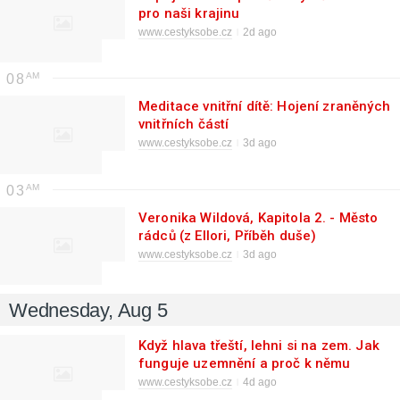
pro naši krajinu
www.cestyksobe.cz
2d ago
08
Meditace vnitřní dítě: Hojení zraněných
vnitřních částí
www.cestyksobe.cz
3d ago
03
Veronika Wildová, Kapitola 2. - Město
rádců (z Ellori, Příběh duše)
www.cestyksobe.cz
3d ago
Wednesday, Aug 5
Když hlava třeští, lehni si na zem. Jak
funguje uzemnění a proč k němu
potřebuješ minerály
www.cestyksobe.cz
4d ago