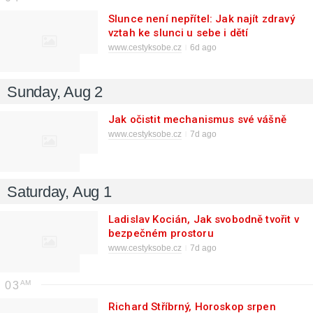
Slunce není nepřítel: Jak najít zdravý
vztah ke slunci u sebe i dětí
www.cestyksobe.cz
6d ago
Sunday, Aug 2
Jak očistit mechanismus své vášně
www.cestyksobe.cz
7d ago
Saturday, Aug 1
Ladislav Kocián, Jak svobodně tvořit v
bezpečném prostoru
www.cestyksobe.cz
7d ago
03
Richard Stříbrný, Horoskop srpen