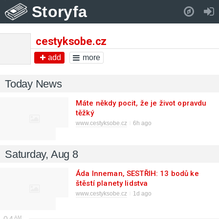
Storyfa
Pull down to refresh..
cestyksobe.cz
add
more
Today News
Máte někdy pocit, že je život opravdu
těžký
www.cestyksobe.cz
6h ago
Saturday, Aug 8
Áda Inneman, SESTŘIH: 13 bodů ke
štěstí planety lidstva
www.cestyksobe.cz
1d ago