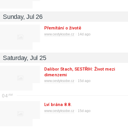
Sunday, Jul 26
Přemítání o životě
www.cestyksobe.cz
14d ago
Saturday, Jul 25
Dalibor Stach, SESTŘIH: Život mezi
dimenzemi
www.cestyksobe.cz
15d ago
04
Lví brána 8.8.
www.cestyksobe.cz
15d ago