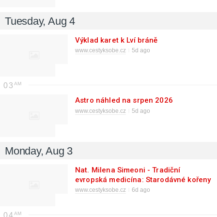
Tuesday, Aug 4
Výklad karet k Lví bráně
www.cestyksobe.cz
5d ago
03
Astro náhled na srpen 2026
www.cestyksobe.cz
5d ago
Monday, Aug 3
Nat. Milena Simeoni - Tradiční
evropská medicína: Starodávné kořeny
pro zdraví a odolnost dnešních
www.cestyksobe.cz
6d ago
občanů
04