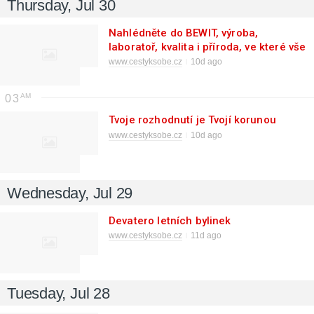
Thursday, Jul 30
Nahlédněte do BEWIT, výroba,
laboratoř, kvalita i příroda, ve které vše
začíná
www.cestyksobe.cz
10d ago
03
Tvoje rozhodnutí je Tvojí korunou
www.cestyksobe.cz
10d ago
Wednesday, Jul 29
Devatero letních bylinek
www.cestyksobe.cz
11d ago
Tuesday, Jul 28