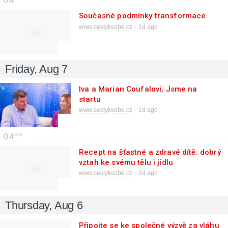
04
Současné podmínky transformace
www.cestyksobe.cz
1d ago
Friday, Aug 7
Iva a Marian Coufalovi, Jsme na
startu
www.cestyksobe.cz
1d ago
04
Recept na šťastné a zdravé dítě: dobrý
vztah ke svému tělu i jídlu
www.cestyksobe.cz
2d ago
Thursday, Aug 6
Připojte se ke společné výzvě za vláhu