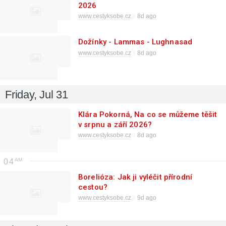
2026
www.cestyksobe.cz
8d ago
Dožínky - Lammas - Lughnasad
www.cestyksobe.cz
8d ago
Friday, Jul 31
Klára Pokorná, Na co se můžeme těšit
v srpnu a září 2026?
www.cestyksobe.cz
8d ago
04
Borelióza: Jak ji vyléčit přírodní
cestou?
www.cestyksobe.cz
9d ago