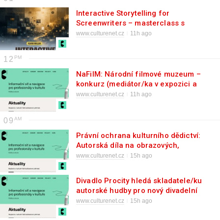
Interactive Storytelling for
Screenwriters – masterclass s
Adamem Millerem
www.culturenet.cz
11h ago
12
NaFilM: Národní filmové muzeum –
konkurz (mediátor/ka v expozici a
provozní)
www.culturenet.cz
11h ago
09
Právní ochrana kulturního dědictví:
Autorská díla na obrazových,
zvukových a audiovizuálních
www.culturenet.cz
15h ago
záznamech v archivech, muzeích a
galeriích – seminář
Divadlo Procity hledá skladatele/ku
autorské hudby pro nový divadelní
projekt
www.culturenet.cz
15h ago