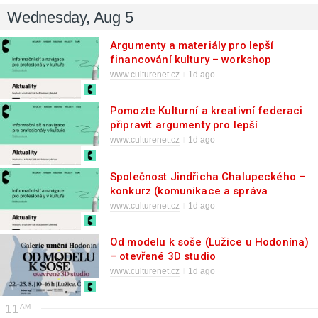
Wednesday, Aug 5
Argumenty a materiály pro lepší
financování kultury – workshop
www.culturenet.cz
1d ago
Pomozte Kulturní a kreativní federaci
připravit argumenty pro lepší
financování kultury
www.culturenet.cz
1d ago
Společnost Jindřicha Chalupeckého –
konkurz (komunikace a správa
sociálních sítí)
www.culturenet.cz
1d ago
Od modelu k soše (Lužice u Hodonína)
– otevřené 3D studio
www.culturenet.cz
1d ago
11