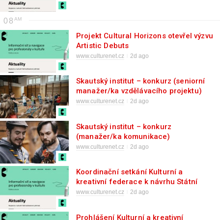
08
Projekt Cultural Horizons otevřel výzvu
Artistic Debuts
www.culturenet.cz
2d ago
Skautský institut – konkurz (seniorní
manažer/ka vzdělávacího projektu)
www.culturenet.cz
2d ago
Skautský institut – konkurz
(manažer/ka komunikace)
www.culturenet.cz
2d ago
Koordinační setkání Kulturní a
kreativní federace k návrhu Státní
kulturní politiky – online
www.culturenet.cz
2d ago
Prohlášení Kulturní a kreativní