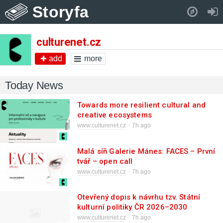
Storyfa
Pull down to refresh..
culturenet.cz
add
more
Today News
Towards more resilient cultural and
creative ecosystems
www.culturenet.cz
7h ago
Malá síň Galerie Mánes: FACES – První
tvář – open call
www.culturenet.cz
7h ago
Otevřený dopis k návrhu tzv. Státní
kulturní politiky ČR 2026–2030
www.culturenet.cz
7h ago