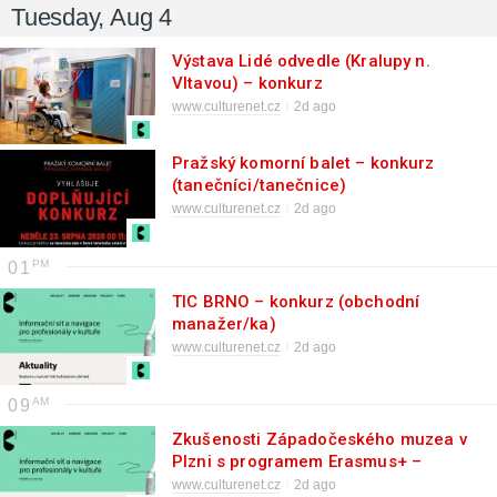
Tuesday, Aug 4
Výstava Lidé odvedle (Kralupy n.
Vltavou) – konkurz
(průvodce/edukátor)
www.culturenet.cz
2d ago
Pražský komorní balet – konkurz
(tanečníci/tanečnice)
www.culturenet.cz
2d ago
01
TIC BRNO – konkurz (obchodní
manažer/ka)
www.culturenet.cz
2d ago
09
Zkušenosti Západočeského muzea v
Plzni s programem Erasmus+ –
seminář
www.culturenet.cz
2d ago