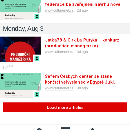
federace ke zveřejnění návrhu nové
Státní kulturní politiky 2026 až 2030
www.culturenet.cz
2d ago
Monday, Aug 3
Jatka78 & Cirk La Putyka – konkurz
(production manager/ka)
www.culturenet.cz
3d ago
12
Šéfem Českých center se stane
končící velvyslanec v Egyptě Jukl,
oznámil ministr zahr. věcí Macinka
www.culturenet.cz
3d ago
Load more articles