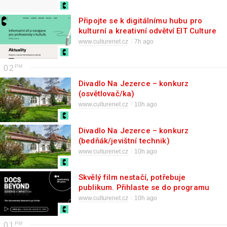
Připojte se k digitálnímu hubu pro
kulturní a kreativní odvětví EIT Culture
& Creativity
www.culturenet.cz
7h ago
02
Divadlo Na Jezerce – konkurz
(osvětlovač/ka)
www.culturenet.cz
10h ago
Divadlo Na Jezerce – konkurz
(bedňák/jevištní technik)
www.culturenet.cz
10h ago
Skvělý film nestačí, potřebuje
publikum. Přihlaste se do programu
Docs Beyond 2026
www.culturenet.cz
10h ago
01