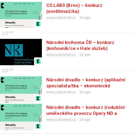
CO.LABS (Brno) – konkurz
(osvětlovač/ka)
www.culturenet.cz
1d ago
10
Národní knihovna ČR – konkurz
(knihovník/ce v Hale služeb)
www.culturenet.cz
1d ago
09
Národní divadlo – konkurz (aplikační
specialista/tka – ekonomické
informační systémy)
www.culturenet.cz
1d ago
Národní divadlo – konkurz (rodukční
uměleckého provozu Opery ND a
SO)
www.culturenet.cz
1d ago