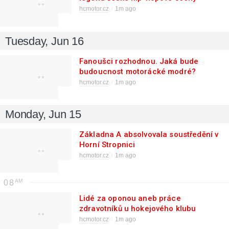
hcmotor.cz
1m ago
Tuesday, Jun 16
Fanoušci rozhodnou. Jaká bude
budoucnost motorácké modré?
hcmotor.cz
1m ago
Monday, Jun 15
Základna A absolvovala soustředění v
Horní Stropnici
hcmotor.cz
1m ago
08
Lidé za oponou aneb práce
zdravotníků u hokejového klubu
hcmotor.cz
1m ago