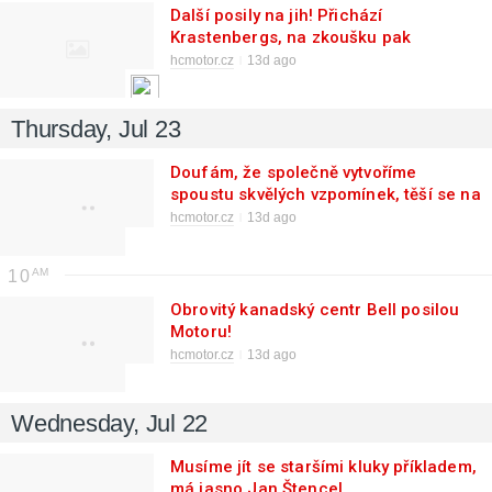
Další posily na jih! Přichází
Krastenbergs, na zkoušku pak
Hejduk
hcmotor.cz
13d ago
Thursday, Jul 23
Doufám, že společně vytvoříme
spoustu skvělých vzpomínek, těší se na
novou výzvu Lucas Nordsäter
hcmotor.cz
13d ago
10
Obrovitý kanadský centr Bell posilou
Motoru!
hcmotor.cz
13d ago
Wednesday, Jul 22
Musíme jít se staršími kluky příkladem,
má jasno Jan Štencel