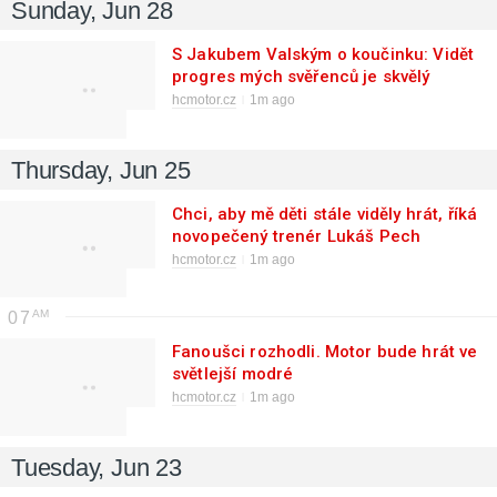
Sunday, Jun 28
S Jakubem Valským o koučinku: Vidět
progres mých svěřenců je skvělý
pocit
hcmotor.cz
1m ago
Thursday, Jun 25
Chci, aby mě děti stále viděly hrát, říká
novopečený trenér Lukáš Pech
hcmotor.cz
1m ago
07
Fanoušci rozhodli. Motor bude hrát ve
světlejší modré
hcmotor.cz
1m ago
Tuesday, Jun 23