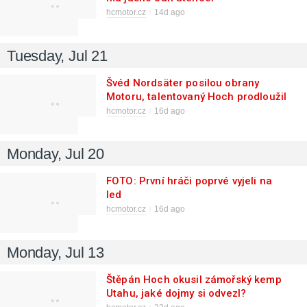
hcmotor.cz
14d ago
Tuesday, Jul 21
Švéd Nordsäter posilou obrany
Motoru, talentovaný Hoch prodloužil
hcmotor.cz
16d ago
Monday, Jul 20
FOTO: První hráči poprvé vyjeli na
led
hcmotor.cz
16d ago
Monday, Jul 13
Štěpán Hoch okusil zámořský kemp
Utahu, jaké dojmy si odvezl?