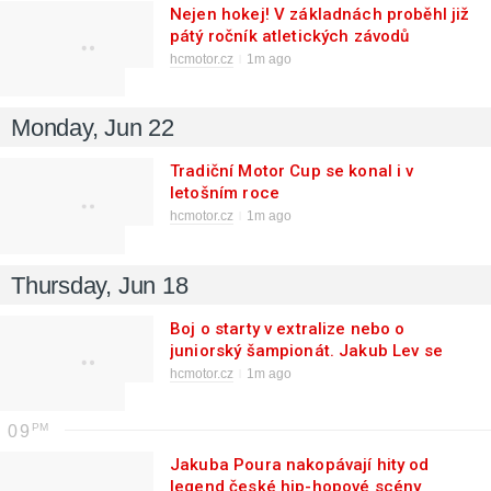
Nejen hokej! V základnách proběhl již
pátý ročník atletických závodů
hcmotor.cz
1m ago
Monday, Jun 22
Tradiční Motor Cup se konal i v
letošním roce
hcmotor.cz
1m ago
Thursday, Jun 18
Boj o starty v extralize nebo o
juniorský šampionát. Jakub Lev se
chystá na sezónu
hcmotor.cz
1m ago
09
Jakuba Poura nakopávají hity od
legend české hip-hopové scény