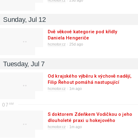
hcmotor.cz
23d ago
Sunday, Jul 12
Dvě věkové kategorie pod křídly
Daniela Hengeriče
hcmotor.cz
25d ago
Tuesday, Jul 7
Od krajského výběru k výchově nadějí,
Filip Řehout pomáhá nastupující
hokejové generaci
hcmotor.cz
1m ago
07
S doktorem Zdeňkem Vodičkou o jeho
dlouholeté praxi u hokejového
Motoru
hcmotor.cz
1m ago