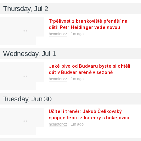
Thursday, Jul 2
Trpělivost z brankoviště přenáší na
děti: Petr Heidinger vede novou
generaci budějovických nadějí
hcmotor.cz
1m ago
Wednesday, Jul 1
Jaké pivo od Budvaru byste si chtěli
dát v Budvar aréně v sezoně
2026/2027?
hcmotor.cz
1m ago
Tuesday, Jun 30
Učitel i trenér: Jakub Čelikovský
spojuje teorii z katedry s hokejovou
praxí v Motoru
hcmotor.cz
1m ago