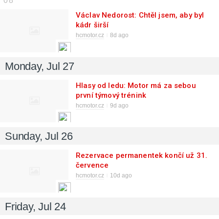
08
Václav Nedorost: Chtěl jsem, aby byl
kádr širší
hcmotor.cz
8d ago
Monday, Jul 27
Hlasy od ledu: Motor má za sebou
první týmový trénink
hcmotor.cz
9d ago
Sunday, Jul 26
Rezervace permanentek končí už 31.
července
hcmotor.cz
10d ago
Friday, Jul 24