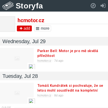
Storyfa
Pull down to refresh..
hcmotor.cz
add
more
Wednesday, Jul 29
Parker Bell: Motor je pro mě skvělá
příležitost
hcmotor.cz
7d ago
Tuesday, Jul 28
Tomáš Kundrátek si pochvaluje, že se
letos mohl soustředit na kompletní
letní přípravu
hcmotor.cz
8d ago