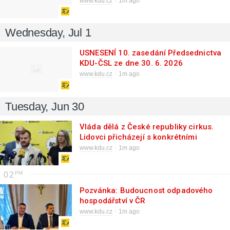
www.kdu.cz
1m ago
Wednesday, Jul 1
USNESENÍ 10. zasedání Předsednictva
KDU-ČSL ze dne 30. 6. 2026
www.kdu.cz
1m ago
Tuesday, Jun 30
Vláda dělá z České republiky cirkus.
Lidovci přicházejí s konkrétními
řešeními pro rodiny s dětmi
www.kdu.cz
1m ago
02
Pozvánka: Budoucnost odpadového
hospodářství v ČR
www.kdu.cz
1m ago