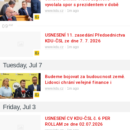
vyvolala spor s prezidentem v době
bezpečnostních hrozeb
www.kdu.cz
1m ago
09
USNESENÍ 11. zasedání Předsednictva
KDU-ČSL ze dne 7. 7. 2026
www.kdu.cz
1m ago
Tuesday, Jul 7
Budeme bojovat za budoucnost země.
Lidovci chrání veřejné finance i
pracující rodiny
www.kdu.cz
1m ago
Friday, Jul 3
USNESENÍ CV KDU-ČSL č. 6 PER
ROLLAM ze dne 02.07.2026