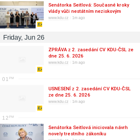
Senátorka Seitlová: Současné kroky
vlády vůči nestátním neziskovým
organizacím ohrožují základní služby
www.kdu.cz
1m ago
pro občany, lidská práva i mezinárodní
reputaci ČR
Friday, Jun 26
ZPRÁVA z 2. zasedání CV KDU-ČSL ze
dne 25. 6. 2026
www.kdu.cz
1m ago
01
USNESENÍ z 2. zasedání CV KDU-ČSL
ze dne 25. 6. 2026
www.kdu.cz
1m ago
12
Senátorka Seitlová iniciovala návrh
novely trestního zákoníku