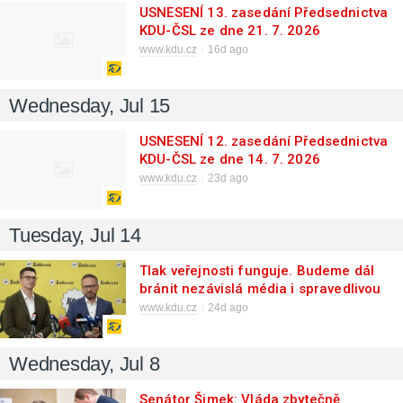
USNESENÍ 13. zasedání Předsednictva
KDU-ČSL ze dne 21. 7. 2026
www.kdu.cz
16d ago
Wednesday, Jul 15
USNESENÍ 12. zasedání Předsednictva
KDU-ČSL ze dne 14. 7. 2026
www.kdu.cz
23d ago
Tuesday, Jul 14
Tlak veřejnosti funguje. Budeme dál
bránit nezávislá média i spravedlivou
podporu rodin
www.kdu.cz
24d ago
Wednesday, Jul 8
Senátor Šimek: Vláda zbytečně