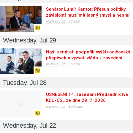
Senátor Lumír Kantor: Přesun politiky
závislostí musí mít jasný smysl a nesmí
ohrozit dostupnost služeb
www.kdu.cz
7d ago
Wednesday, Jul 29
Naši senátoři podpořili vyšší rodičovský
příspěvek a vyzvali vládu k zavedení
automatické valorizace
www.kdu.cz
9d ago
Tuesday, Jul 28
USNESENÍ 14. zasedání Předsednictva
KDU-ČSL ze dne 28. 7. 2026
www.kdu.cz
10d ago
Wednesday, Jul 22