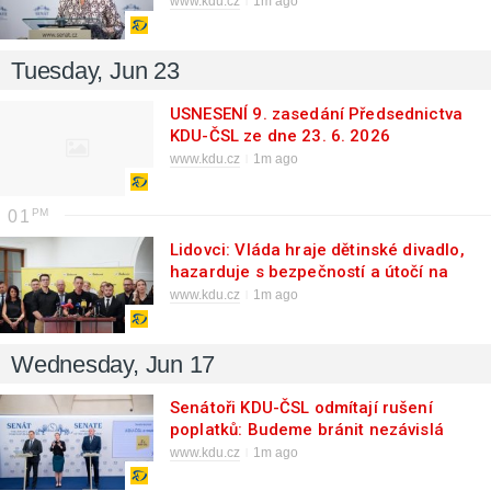
www.kdu.cz
1m ago
Tuesday, Jun 23
USNESENÍ 9. zasedání Předsednictva
KDU-ČSL ze dne 23. 6. 2026
www.kdu.cz
1m ago
01
Lidovci: Vláda hraje dětinské divadlo,
hazarduje s bezpečností a útočí na
svobodu médií
www.kdu.cz
1m ago
Wednesday, Jun 17
Senátoři KDU-ČSL odmítají rušení
poplatků: Budeme bránit nezávislá
veřejnoprávní média
www.kdu.cz
1m ago