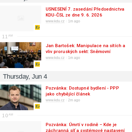
USNESENÍ 7. zasedání Předsednictva
KDU-ČSL ze dne 9. 6. 2026
www.kdu.cz
1m ago
11
Jan Bartošek: Manipulace na sítích a
vliv proruských sekt: Sněmovní
konference varovala před
www.kdu.cz
1m ago
radikalizací
Thursday, Jun 4
Pozvánka: Dostupné bydlení - PPP
jako chybějící článek
www.kdu.cz
2m ago
10
Pozvánka: Úmrtí v rodině – Kde je
záchranná síť a systémové nastavení