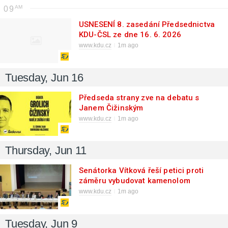
09
USNESENÍ 8. zasedání Předsednictva
KDU-ČSL ze dne 16. 6. 2026
www.kdu.cz
1m ago
Tuesday, Jun 16
Předseda strany zve na debatu s
Janem Čižinským
www.kdu.cz
1m ago
Thursday, Jun 11
Senátorka Vítková řeší petici proti
záměru vybudovat kamenolom
Kuničky
www.kdu.cz
1m ago
Tuesday, Jun 9