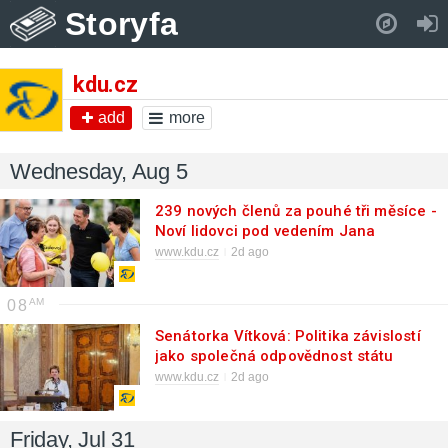
Storyfa
Pull down to refresh..
kdu.cz
add
more
Wednesday, Aug 5
239 nových členů za pouhé tři měsíce -
Noví lidovci pod vedením Jana
Grolicha rostou
www.kdu.cz
2d ago
08
Senátorka Vítková: Politika závislostí
jako společná odpovědnost státu
www.kdu.cz
2d ago
Friday, Jul 31