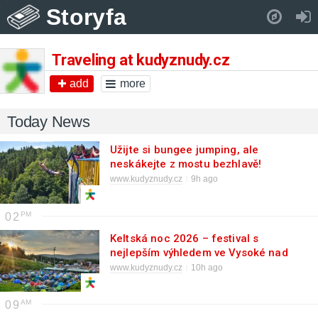
Storyfa
Pull down to refresh..
Traveling at kudyznudy.cz
add
more
Today News
Užijte si bungee jumping, ale
neskákejte z mostu bezhlavě!
www.kudyznudy.cz
9h ago
02
Keltská noc 2026 – festival s
nejlepším výhledem ve Vysoké nad
Jizerou
www.kudyznudy.cz
10h ago
09