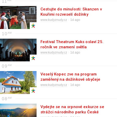
11
Cestujte do minulosti: Skanzen v
Kouřimi rozveselí dožínky
www.kudyznudy.cz
1d ago
10
Festival Theatrum Kuks oslaví 25.
ročník ve znamení světla
www.kudyznudy.cz
1d ago
09
Veselý Kopec zve na program
zaměřený na dožínkové obyčeje
www.kudyznudy.cz
1d ago
08
Vydejte se na srpnové exkurze se
strážci národního parku České