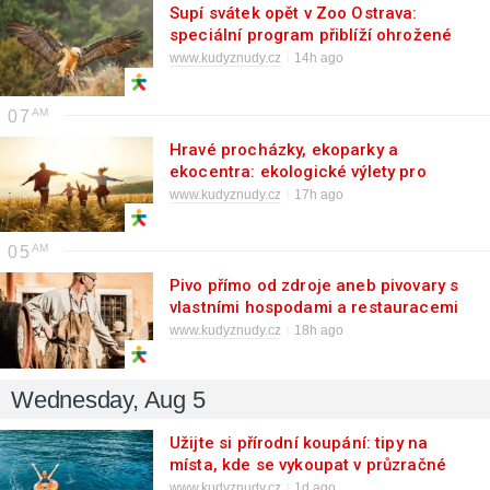
Supí svátek opět v Zoo Ostrava:
speciální program přiblíží ohrožené
druhy
www.kudyznudy.cz
14h ago
07
Hravé procházky, ekoparky a
ekocentra: ekologické výlety pro
děti
www.kudyznudy.cz
17h ago
05
Pivo přímo od zdroje aneb pivovary s
vlastními hospodami a restauracemi
www.kudyznudy.cz
18h ago
Wednesday, Aug 5
Užijte si přírodní koupání: tipy na
místa, kde se vykoupat v průzračné
vodě
www.kudyznudy.cz
1d ago