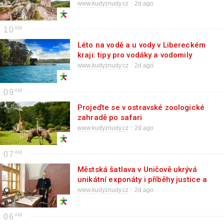
www.kudyznudy.cz
2d ago
10
Léto na vodě a u vody v Libereckém
kraji: tipy pro vodáky a vodomily
www.kudyznudy.cz
2d ago
09
Projeďte se v ostravské zoologické
zahradě po safari
www.kudyznudy.cz
2d ago
07
Městská šatlava v Uničově ukrývá
unikátní exponáty i příběhy justice a
vězeňství
www.kudyznudy.cz
2d ago
06