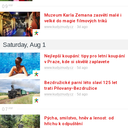
09
Muzeum Karla Zemana zasvětí malé i
velké do magie filmových triků
www.kudyznudy.cz
3d ago
Saturday, Aug 1
Nejlepší koupání: tipy pro letní koupání
v Praze, kde si skvělě zaplavete
www.kudyznudy.cz
5d ago
Bezdružické parní léto slaví 125 let
trati Pňovany–Bezdružice
www.kudyznudy.cz
5d ago
07
Pýcha, smilstvo, hněv a lenost: od
hříchu k odpuštění