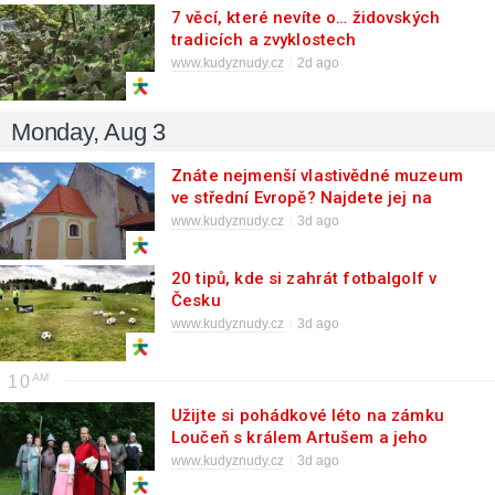
7 věcí, které nevíte o… židovských
tradicích a zvyklostech
www.kudyznudy.cz
2d ago
Monday, Aug 3
Znáte nejmenší vlastivědné muzeum
ve střední Evropě? Najdete jej na
Přední Kopanině
www.kudyznudy.cz
3d ago
20 tipů, kde si zahrát fotbalgolf v
Česku
www.kudyznudy.cz
3d ago
10
Užijte si pohádkové léto na zámku
Loučeň s králem Artušem a jeho
družinou
www.kudyznudy.cz
3d ago