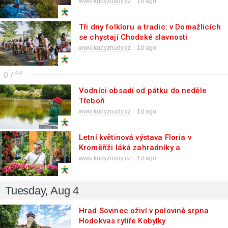
Švýcarsko!
www.kudyznudy.cz
1d ago
Tři dny folkloru a tradic: v Domažlicích
se chystají Chodské slavnosti
www.kudyznudy.cz
1d ago
07
Vodníci obsadí od pátku do neděle
Třeboň
www.kudyznudy.cz
1d ago
Letní květinová výstava Floria v
Kroměříži láká zahradníky a
zahrádkáře
www.kudyznudy.cz
1d ago
Tuesday, Aug 4
Hrad Sovinec oživí v polovině srpna
Hodokvas rytíře Kobylky