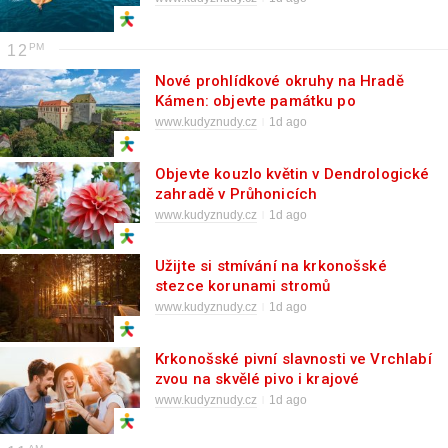
12
Nové prohlídkové okruhy na Hradě
Kámen: objevte památku po
rekonstrukci
www.kudyznudy.cz
1d ago
Objevte kouzlo květin v Dendrologické
zahradě v Průhonicích
www.kudyznudy.cz
1d ago
Užijte si stmívání na krkonošské
stezce korunami stromů
www.kudyznudy.cz
1d ago
Krkonošské pivní slavnosti ve Vrchlabí
zvou na skvělé pivo i krajové
speciality
www.kudyznudy.cz
1d ago