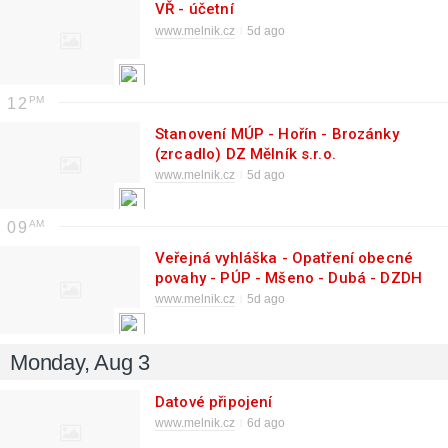
VŘ - účetní
www.melnik.cz
5d ago
12
Stanovení MÚP - Hořín - Brozánky
(zrcadlo) DZ Mělník s.r.o.
www.melnik.cz
5d ago
09
Veřejná vyhláška - Opatření obecné
povahy - PÚP - Mšeno - Dubá - DZDH
s.r.o.
www.melnik.cz
5d ago
Monday, Aug 3
Datové připojení
www.melnik.cz
6d ago