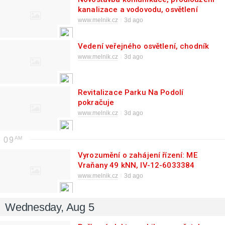
kanalizace a vodovodu, osvětlení
www.melnik.cz
3d ago
Vedení veřejného osvětlení, chodník
www.melnik.cz
3d ago
Revitalizace Parku Na Podolí
pokračuje
www.melnik.cz
3d ago
09
Vyrozumění o zahájení řízení: ME
Vraňany 49 kNN, IV-12-6033384
www.melnik.cz
3d ago
Wednesday, Aug 5