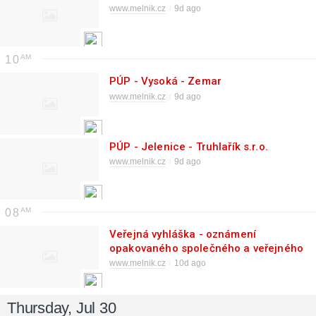
www.melnik.cz
9d ago
10
PÚP - Vysoká - Zemar
www.melnik.cz
9d ago
PÚP - Jelenice - Truhlařík s.r.o.
www.melnik.cz
9d ago
08
Veřejná vyhláška - oznámení
opakovaného společného a veřejného
projednání upraveného návrhu změny
www.melnik.cz
10d ago
č. 4 územního plánu Dolní Beřkovice
Thursday, Jul 30