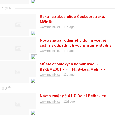
12
Rekonstrukce ulice Českobratrská,
Mělník
www.melnik.cz
11d ago
Novostavba rodinného domu včetně
čistírny odpadních vod a vrtané studny|
www.melnik.cz
11d ago
Síť elektronických komunikací -
BYKEME001 - FTTH_Býkev_Mělník -
VHCN - 11010-137516||
www.melnik.cz
11d ago
08
Návrh změny č.4 ÚP Dolní Beřkovice
www.melnik.cz
12d ago