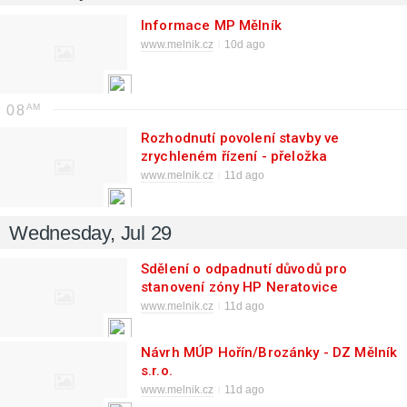
Informace MP Mělník
www.melnik.cz
10d ago
08
Rozhodnutí povolení stavby ve
zrychleném řízení - přeložka
odběratelské TS ME_0349, přepojení
www.melnik.cz
11d ago
kabelů VN a NN v areálu spol. AKINU
CZ s.r.o. v k.ú. Dolní Beřkovice -
Wednesday, Jul 29
Sdělení o odpadnutí důvodů pro
stanovení zóny HP Neratovice
www.melnik.cz
11d ago
Návrh MÚP Hořín/Brozánky - DZ Mělník
s.r.o.
www.melnik.cz
11d ago