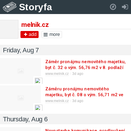
Storyfa
Pull down to refresh..
melnik.cz
add
more
Friday, Aug 7
Záměr pronájmu nemovitého majetku,
byt č. 32 o vým. 56,76 m2 v 8. podlaží
domu č. p. 2653 v ul. K Učilišti v
www.melnik.cz
3d ago
Mělníku
Záměru pronájmu nemovitého
majetku, byt č. 08 o vým. 56,71 m2 ve
2. podlaží domu č. p. 2653 v ul. K
www.melnik.cz
3d ago
Učilišti v Mělníku
Thursday, Aug 6
Novostavba komunikace, prodloužení