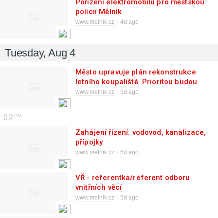
Pořízení elektromobilu pro městskou
policii Mělník
www.melnik.cz
4d ago
Tuesday, Aug 4
Město upravuje plán rekonstrukce
letního koupaliště. Prioritou budou
nové bazénové vany a technologie
www.melnik.cz
5d ago
úpravy vody
02
Zahájení řízení: vodovod, kanalizace,
přípojky
www.melnik.cz
5d ago
VŘ - referentka/referent odboru
vnitřních věcí
www.melnik.cz
5d ago