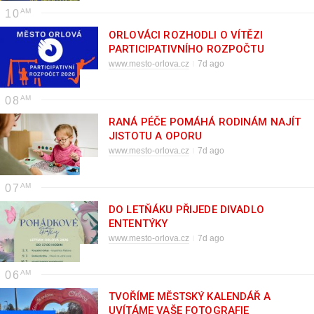
10
ORLOVÁCI ROZHODLI O VÍTĚZI
PARTICIPATIVNÍHO ROZPOČTU
www.mesto-orlova.cz
7d ago
08
RANÁ PÉČE POMÁHÁ RODINÁM NAJÍT
JISTOTU A OPORU
www.mesto-orlova.cz
7d ago
07
DO LETŇÁKU PŘIJEDE DIVADLO
ENTENTÝKY
www.mesto-orlova.cz
7d ago
06
TVOŘÍME MĚSTSKÝ KALENDÁŘ A
UVÍTÁME VAŠE FOTOGRAFIE