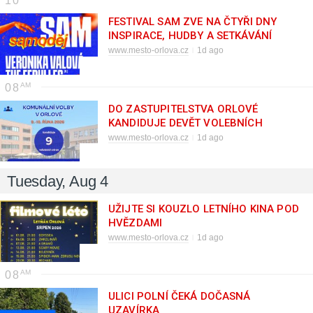
10
FESTIVAL SAM ZVE NA ČTYŘI DNY
INSPIRACE, HUDBY A SETKÁVÁNÍ
www.mesto-orlova.cz
1d ago
08
DO ZASTUPITELSTVA ORLOVÉ
KANDIDUJE DEVĚT VOLEBNÍCH
STRAN
www.mesto-orlova.cz
1d ago
Tuesday, Aug 4
UŽIJTE SI KOUZLO LETNÍHO KINA POD
HVĚZDAMI
www.mesto-orlova.cz
1d ago
08
ULICI POLNÍ ČEKÁ DOČASNÁ
UZAVÍRKA