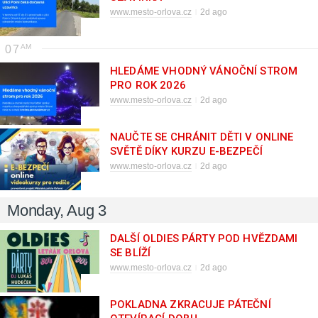
www.mesto-orlova.cz
2d ago
07
HLEDÁME VHODNÝ VÁNOČNÍ STROM
PRO ROK 2026
www.mesto-orlova.cz
2d ago
NAUČTE SE CHRÁNIT DĚTI V ONLINE
SVĚTĚ DÍKY KURZU E-BEZPEČÍ
www.mesto-orlova.cz
2d ago
Monday, Aug 3
DALŠÍ OLDIES PÁRTY POD HVĚZDAMI
SE BLÍŽÍ
www.mesto-orlova.cz
2d ago
POKLADNA ZKRACUJE PÁTEČNÍ