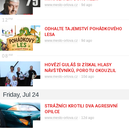
www.mesto-orlova.cz
9d ago
12
ODHALTE TAJEMSTVÍ POHÁDKOVÉHO
LESA
www.mesto-orlova.cz
9d ago
08
HOVĚZÍ GULÁŠ SI ZÍSKAL HLASY
NÁVŠTĚVNÍKŮ, POROTU OKOUZLIL
MEXICKÝ
www.mesto-orlova.cz
10d ago
Friday, Jul 24
STRÁŽNÍCI KROTILI DVA AGRESIVNÍ
OPILCE
www.mesto-orlova.cz
12d ago