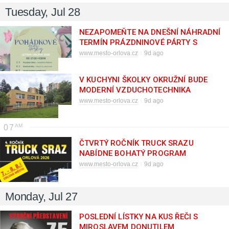
Tuesday, Jul 28
NEZAPOMEŇTE NA DNEŠNÍ NÁHRADNÍ
TERMÍN PRÁZDNINOVÉ PÁRTY S
JIRKOU
www.mesto-orlova.cz
9d ago
V KUCHYNI ŠKOLKY OKRUŽNÍ BUDE
MODERNÍ VZDUCHOTECHNIKA
www.mesto-orlova.cz
9d ago
07
ČTVRTÝ ROČNÍK TRUCK SRAZU
NABÍDNE BOHATÝ PROGRAM
www.mesto-orlova.cz
9d ago
Monday, Jul 27
POSLEDNÍ LÍSTKY NA KUS ŘEČI S
MIROSLAVEM DONUTILEM