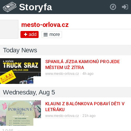
Storyfa
Pull down to refresh..
mesto-orlova.cz
add
more
Today News
SPANILÁ JÍZDA KAMIONŮ PROJEDE
MĚSTEM UŽ ZÍTRA
www.mesto-orlova.cz
4h ago
Wednesday, Aug 5
KLAUNI Z BALÓNKOVA POBAVÍ DĚTI V
LETŇÁKU
www.mesto-orlova.cz
21h ago