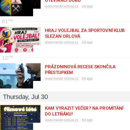
OTEVÍRACÍ DOBU
www.mesto-orlova.cz
2d ago
01
HRAJ VOLEJBAL ZA SPORTOVNÍ KLUB
SLEZAN ORLOVÁ
www.mesto-orlova.cz
2d ago
12
PRÁZDNINOVÁ RECESE SKONČILA
PŘESTUPKEM
www.mesto-orlova.cz
2d ago
Thursday, Jul 30
KAM VYRAZIT VEČER? NA PROMÍTÁNÍ
DO LETŇÁKU!
www.mesto-orlova.cz
6d ago