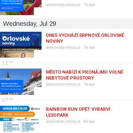
www.mesto-orlova.cz
7d ago
Wednesday, Jul 29
DNES VYCHÁZÍ SRPNOVÉ ORLOVSKÉ
NOVINY
www.mesto-orlova.cz
7d ago
12
MĚSTO NABÍZÍ K PRONÁJMU VOLNÉ
NEBYTOVÉ PROSTORY
www.mesto-orlova.cz
7d ago
07
RAINBOW RUN OPĚT VYBARVÍ
LESOPARK
www.mesto-orlova.cz
8d ago