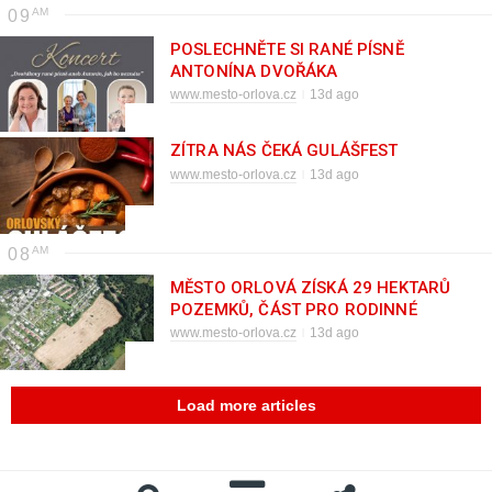
09
POSLECHNĚTE SI RANÉ PÍSNĚ
ANTONÍNA DVOŘÁKA
www.mesto-orlova.cz
13d ago
ZÍTRA NÁS ČEKÁ GULÁŠFEST
www.mesto-orlova.cz
13d ago
08
MĚSTO ORLOVÁ ZÍSKÁ 29 HEKTARŮ
POZEMKŮ, ČÁST PRO RODINNÉ
DOMY
www.mesto-orlova.cz
13d ago
Load more articles