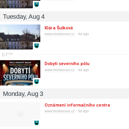
Tuesday, Aug 4
Klára Šulková
www.morberoun.cz
4d ago
07
Dobytí severního pólu
www.morberoun.cz
4d ago
Monday, Aug 3
Oznámení informačního centra
www.morberoun.cz
5d ago