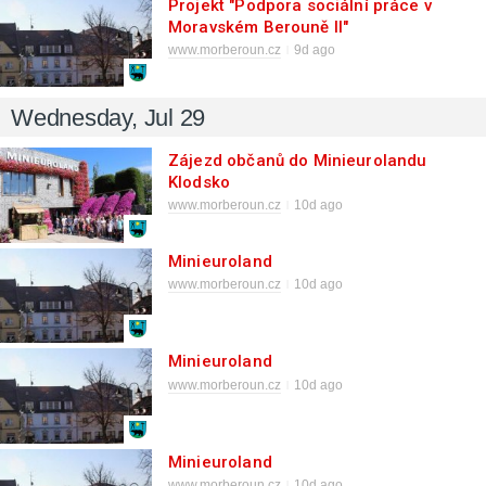
Projekt "Podpora sociální práce v
Moravském Berouně II"
www.morberoun.cz
9d ago
Wednesday, Jul 29
Zájezd občanů do Minieurolandu
Klodsko
www.morberoun.cz
10d ago
Minieuroland
www.morberoun.cz
10d ago
Minieuroland
www.morberoun.cz
10d ago
Minieuroland
www.morberoun.cz
10d ago