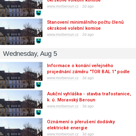
okrskové volební komise
www.morberoun.cz
2d ago
Stanovení minimálního počtu členů
okrskové volební komise
www.morberoun.cz
2d ago
Wednesday, Aug 5
Informace o konání veřejného
projednání záměru "TOR BAL 1" podle
zákona o posuzování vlivů na životní
www.morberoun.cz
3d ago
prostředí - Břidličná dne 11.08.2026
Aukční vyhláška - stavba trafostanice,
k. ú. Moravský Beroun
www.morberoun.cz
3d ago
Oznámení o přerušení dodávky
elektrické energie
www.morberoun.cz
3d ago