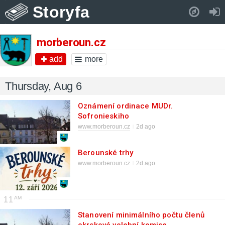
Storyfa
Pull down to refresh..
morberoun.cz
add
more
Thursday, Aug 6
Oznámení ordinace MUDr.
Sofronieskiho
www.morberoun.cz
2d ago
Berounské trhy
www.morberoun.cz
2d ago
11
Stanovení minimálního počtu členů