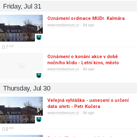
Friday, Jul 31
Oznámení ordinace MUDr. Kalmára
www.morberoun.cz
8d ago
07
Oznámení o konání akce v době
nočního klidu - Letní kino, město
Moravský Beroun
www.morberoun.cz
8d ago
Thursday, Jul 30
Veřejná vyhláška - usnesení o určení
data smrti - Petr Kučera
www.morberoun.cz
9d ago
09