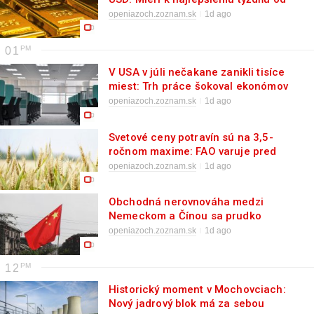
januára
openiazoch.zoznam.sk
1d ago
01
V USA v júli nečakane zanikli tisíce
miest: Trh práce šokoval ekonómov
openiazoch.zoznam.sk
1d ago
Svetové ceny potravín sú na 3,5-
ročnom maxime: FAO varuje pred
novou vlnou zdražovania
openiazoch.zoznam.sk
1d ago
Obchodná nerovnováha medzi
Nemeckom a Čínou sa prudko
prehlbuje, rastie čínsky prebytok
openiazoch.zoznam.sk
1d ago
12
Historický moment v Mochovciach:
Nový jadrový blok má za sebou