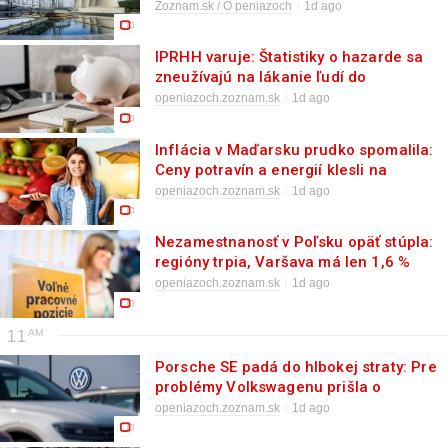
rozhodujúci krok k výrobe elektriny
Zoznam.sk / O peniazoch
1d ago
(foto)
IPRHH varuje: Štatistiky o hazarde sa
zneužívajú na lákanie ľudí do
investícií
openiazoch.zoznam.sk
1d ago
Inflácia v Maďarsku prudko spomalila:
Ceny potravín a energií klesli na
minimum
openiazoch.zoznam.sk
1d ago
Nezamestnanosť v Poľsku opäť stúpla:
regióny trpia, Varšava má len 1,6 %
openiazoch.zoznam.sk
1d ago
11
Porsche SE padá do hlbokej straty: Pre
problémy Volkswagenu prišla o
miliardy eur
openiazoch.zoznam.sk
1d ago