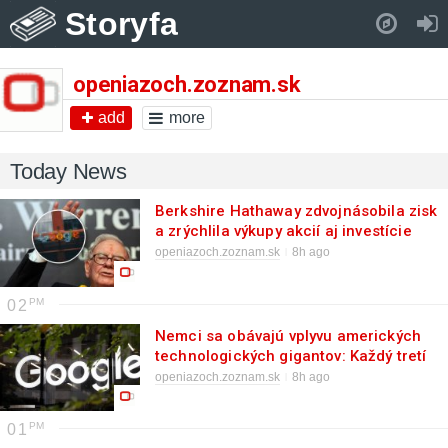
Storyfa
Pull down to refresh..
openiazoch.zoznam.sk
add
more
Today News
Berkshire Hathaway zdvojnásobila zisk
a zrýchlila výkupy akcií aj investície
openiazoch.zoznam.sk
8h ago
02
Nemci sa obávajú vplyvu amerických
technologických gigantov: Každý tretí
vidí problém v závislosti
openiazoch.zoznam.sk
8h ago
01