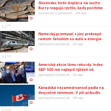
Slovensko tvrdo dopláca na sucho:
Burzy reagujú rýchlo, kedy pocítime
horúčavy v peňaženkách?
Zoznam.sk / O peniazoch
10h ago
12
Nemecký priemysel v júni prekvapil
rastom: ťahúňom sú autá a energia
openiazoch.zoznam.sk
11h ago
11
Americké akcie lámu rekordy: Index
S&P 500 má najlepší týždeň od
apríla
openiazoch.zoznam.sk
11h ago
Kanadská nezamestnanosť padla na
dvojročné minimum: V júli pribudlo
vyše 75‑tisíc miest
openiazoch.zoznam.sk
12h ago
10