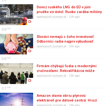
Dovoz ruského LNG do EÚ v júni
prudko vzrástol: Rusko zarába milióny
denne
openiazoch.zoznam.sk
13h ago
09
Slováci nemajú z čoho investovať:
Odborníci radia najprv vybudovať
finančnú rezervu
openiazoch.zoznam.sk
14h ago
08
Firmám chýbajú ľudia s modernými
zručnosťami: Rekvalifikácia môže
zaplátať dieru na trhu
openiazoch.zoznam.sk
15h ago
07
Amazon stavia obriu plynovú
elektráreň pre dátové centrá: Hrozí
rekordné znečistenie
openiazoch.zoznam.sk
16h ago