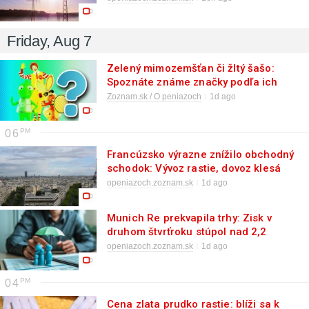
Friday, Aug 7
Zelený mimozemšťan či žltý šašo:
Spoznáte známe značky podľa ich
maskotov? Otestujte sa! (kvíz)
Zoznam.sk / O peniazoch
1d ago
06
Francúzsko výrazne znížilo obchodný
schodok: Vývoz rastie, dovoz klesá
vďaka rope
openiazoch.zoznam.sk
1d ago
Munich Re prekvapila trhy: Zisk v
druhom štvrťroku stúpol nad 2,2
miliardy eur
openiazoch.zoznam.sk
1d ago
04
Cena zlata prudko rastie: blíži sa k