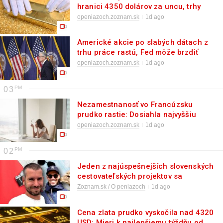
hranici 4350 dolárov za uncu, trhy
reagujú na slabý trh práce v USA
openiazoch.zoznam.sk
1d ago
Americké akcie po slabých dátach z
trhu práce rastú, Fed môže brzdiť
zvyšovanie sadzieb
openiazoch.zoznam.sk
1d ago
03
Nezamestnanosť vo Francúzsku
prudko rastie: Dosiahla najvyššiu
úroveň od roku 2020
openiazoch.zoznam.sk
1d ago
02
Jeden z najúspešnejších slovenských
cestovateľských projektov sa
rozpadol. Spor zakladateľov vyústil až
Zoznam.sk / O peniazoch
1d ago
do konkurzu
Cena zlata prudko vyskočila nad 4320
USD: Mieri k najlepšiemu týždňu od