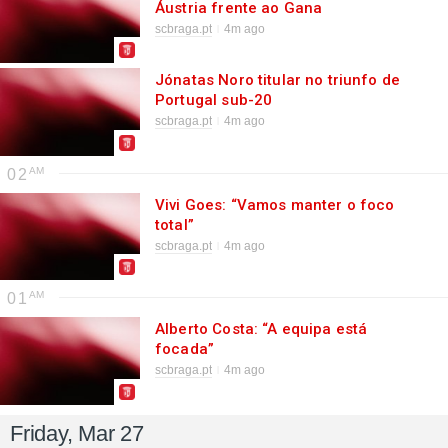
Áustria frente ao Gana
scbraga.pt
4m ago
Jónatas Noro titular no triunfo de
Portugal sub-20
scbraga.pt
4m ago
02
Vivi Goes: “Vamos manter o foco
total”
scbraga.pt
4m ago
01
Alberto Costa: “A equipa está
focada”
scbraga.pt
4m ago
Friday, Mar 27