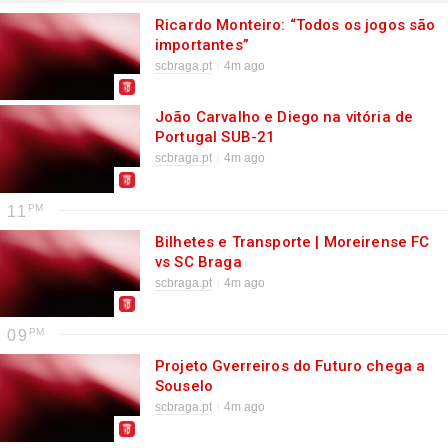
Ricardo Monteiro: “Todos os jogos são
importantes”
scbraga.pt
4m ago
João Carvalho e Diego na vitória de
Portugal SUB-21
scbraga.pt
4m ago
11
Bilhetes e Transporte | Moreirense FC
vs SC Braga
scbraga.pt
4m ago
09
Projeto Gverreiros do Futuro chega a
Souselo
scbraga.pt
4m ago