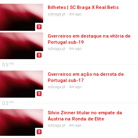
Bilhetes | SC Braga X Real Betis
scbraga.pt
4m ago
Gverreiros em destaque na vitória de
Portugal sub-19
scbraga.pt
4m ago
05
Gverreiros em ação na derrota de
Portugal sub-17
scbraga.pt
4m ago
03
Silvio Zinner titular no empate da
Áustria na Ronda de Elite
scbraga.pt
4m ago