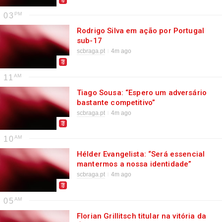
03
Rodrigo Silva em ação por Portugal
sub-17
scbraga.pt
4m ago
11
Tiago Sousa: “Espero um adversário
bastante competitivo”
scbraga.pt
4m ago
10
Hélder Evangelista: “Será essencial
mantermos a nossa identidade”
scbraga.pt
4m ago
05
Florian Grillitsch titular na vitória da