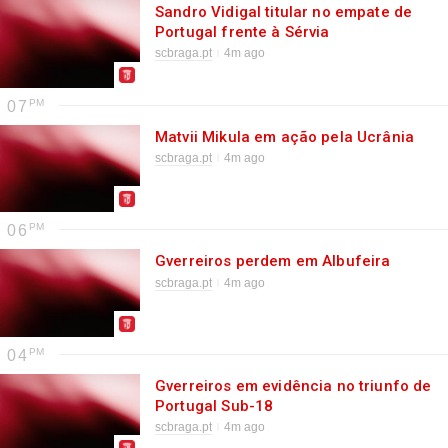
Sandro Vidigal titular no empate de
Portugal frente à Sérvia
scbraga.pt
4m ago
07
Matvii Mikula em ação pela Ucrânia
scbraga.pt
4m ago
06
Gverreiros perdem em Albufeira
scbraga.pt
4m ago
04
Gverreiros em evidência no triunfo de
Portugal Sub-18
scbraga.pt
4m ago