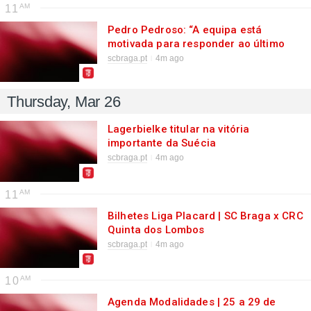
11
Pedro Pedroso: “A equipa está
motivada para responder ao último
resultado”
scbraga.pt
4m ago
Thursday, Mar 26
Lagerbielke titular na vitória
importante da Suécia
scbraga.pt
4m ago
11
Bilhetes Liga Placard | SC Braga x CRC
Quinta dos Lombos
scbraga.pt
4m ago
10
Agenda Modalidades | 25 a 29 de