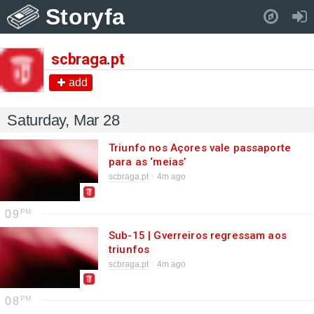
Storyfa
Pull down to refresh..
scbraga.pt
add
Saturday, Mar 28
Triunfo nos Açores vale passaporte
para as ‘meias’
scbraga.pt
4m ago
09
Sub-15 | Gverreiros regressam aos
triunfos
scbraga.pt
4m ago
08