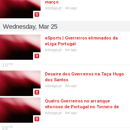
março
scbraga.pt
4m ago
Wednesday, Mar 25
eSports | Gverreiros eliminados da
eLiga Portugal
scbraga.pt
4m ago
10
Desaire dos Gverreiros na Taça Hugo
dos Santos
scbraga.pt
4m ago
Quatro Gverreiros no arranque
vitorioso de Portugal no Torneio de
Lisboa
scbraga.pt
4m ago
08