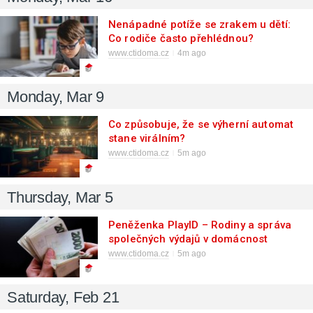
Nenápadné potíže se zrakem u dětí:
Co rodiče často přehlédnou?
www.ctidoma.cz
4m ago
Monday, Mar 9
Co způsobuje, že se výherní automat
stane virálním?
www.ctidoma.cz
5m ago
Thursday, Mar 5
Peněženka PlayID – Rodiny a správa
společných výdajů v domácnost
www.ctidoma.cz
5m ago
Saturday, Feb 21