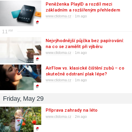
Peněženka PlayID a rozdíl mezi
základním a rozšířeným přehledem
www.ctidoma.cz
1m ago
11
Nejvýhodnější půjčka bez papírování:
na co se zaměřit při výběru
www.ctidoma.cz
1m ago
AirFlow vs. klasické čištění zubů – co
skutečně odstraní plak lépe?
www.ctidoma.cz
1m ago
Friday, May 29
Příprava zahrady na léto
www.ctidoma.cz
2m ago