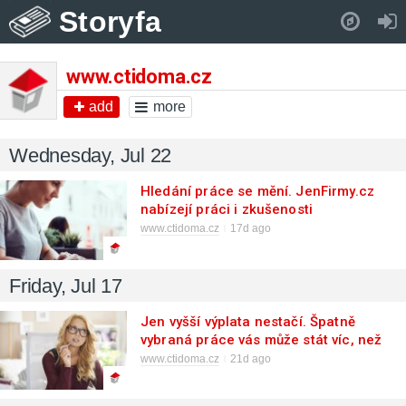
Storyfa
Pull down to refresh..
www.ctidoma.cz
add
more
Wednesday, Jul 22
Hledání práce se mění. JenFirmy.cz
nabízejí práci i zkušenosti
zaměstnanců
www.ctidoma.cz
17d ago
Friday, Jul 17
Jen vyšší výplata nestačí. Špatně
vybraná práce vás může stát víc, než
myslíte
www.ctidoma.cz
21d ago