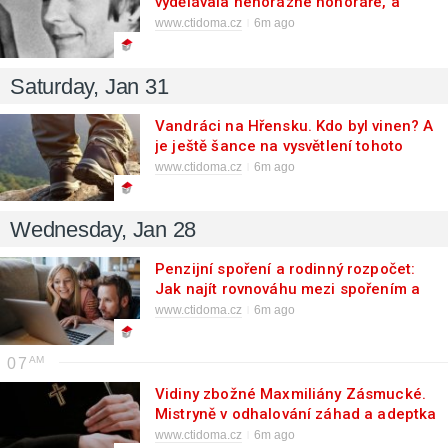
vydělávala nehorázné honoráře, a
přitom ze sebe nedělala žádnou
www.ctidoma.cz
6m ago
primadonu
Saturday, Jan 31
Vandráci na Hřensku. Kdo byl vinen? A
je ještě šance na vysvětlení tohoto
případu?
www.ctidoma.cz
6m ago
Wednesday, Jan 28
Penzijní spoření a rodinný rozpočet:
Jak najít rovnováhu mezi spořením a
běžnými výdaji?
www.ctidoma.cz
6m ago
07
Vidiny zbožné Maxmiliány Zásmucké.
Mistryně v odhalování záhad a adeptka
na blahořečení
www.ctidoma.cz
6m ago