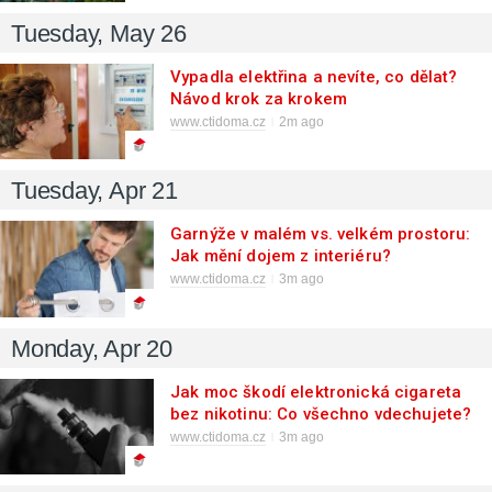
Tuesday, May 26
Vypadla elektřina a nevíte, co dělat?
Návod krok za krokem
www.ctidoma.cz
2m ago
Tuesday, Apr 21
Garnýže v malém vs. velkém prostoru:
Jak mění dojem z interiéru?
www.ctidoma.cz
3m ago
Monday, Apr 20
Jak moc škodí elektronická cigareta
bez nikotinu: Co všechno vdechujete?
www.ctidoma.cz
3m ago