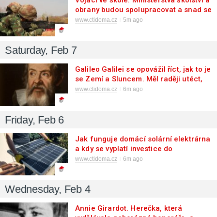
obrany budou spolupracovat a snad se
doberou zdárného konce
www.ctidoma.cz
5m ago
Saturday, Feb 7
Galileo Galilei se opovážil říct, jak to je
se Zemí a Sluncem. Měl raději utéct,
ale nemohl
www.ctidoma.cz
6m ago
Friday, Feb 6
Jak funguje domácí solární elektrárna
a kdy se vyplatí investice do
bateriového úložiště
www.ctidoma.cz
6m ago
Wednesday, Feb 4
Annie Girardot. Herečka, která