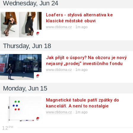
Wednesday, Jun 24
Loafers - stylová alternativa ke
klasické městské obuvi
www.ctidoma.cz
1m ago
Thursday, Jun 18
Jak přijít o úspory? Na obzoru je nový
nejasný „prodej“ investičního fondu
www.ctidoma.cz
1m ago
Monday, Jun 15
Magnetické tabule patří zpátky do
kanceláří. A není to nostalgie
www.ctidoma.cz
1m ago
12