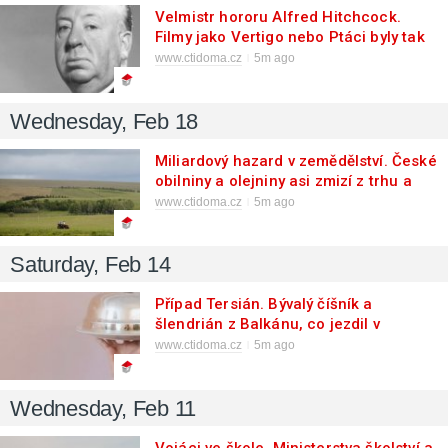
Velmistr hororu Alfred Hitchcock.
Filmy jako Vertigo nebo Ptáci byly tak
děsivé, že při nich diváci museli zavírat
www.ctidoma.cz
5m ago
oči s otevřenými ústy
Wednesday, Feb 18
Miliardový hazard v zemědělství. České
obilniny a olejniny asi zmizí z trhu a
budeme jíst pouze mimoevropské
www.ctidoma.cz
5m ago
maso
Saturday, Feb 14
Případ Tersián. Bývalý číšník a
šlendrián z Balkánu, co jezdil v
bavoráku a pak se po něm slehla
www.ctidoma.cz
5m ago
zem
Wednesday, Feb 11
Vojáci ve škole. Ministerstva školství a