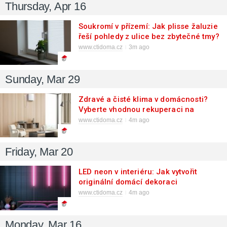
Thursday, Apr 16
Soukromí v přízemí: Jak plisse žaluzie
řeší pohledy z ulice bez zbytečné tmy?
www.ctidoma.cz
3m ago
Sunday, Mar 29
Zdravé a čisté klima v domácnosti?
Vyberte vhodnou rekuperaci na
Vzdušín.cz
www.ctidoma.cz
4m ago
Friday, Mar 20
LED neon v interiéru: Jak vytvořit
originální domácí dekoraci
www.ctidoma.cz
4m ago
Monday, Mar 16