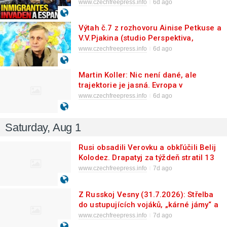
zůstává ve městě, další hordy čekají u
www.czechfreepress.info
6d ago
hranic
Výtah č.7 z rozhovoru Ainise Petkuse a
V.V.Pjakina (studio Perspektiva,
24.7.2026)
www.czechfreepress.info
6d ago
Martin Koller: Nic není dané, ale
trajektorie je jasná. Evropa v
následujících měsících a letech.
www.czechfreepress.info
6d ago
Saturday, Aug 1
Rusi obsadili Verovku a obkľúčili Belij
Kolodez. Drapatyj za týždeň stratil 13
obcí. Zelenskij ho zavolal na
www.czechfreepress.info
7d ago
koberec.
Z Russkoj Vesny (31.7.2026): Střelba
do ustupujících vojáků, „kárné jámy“ a
„strom pravdy“: Vyšetřování válečných
www.czechfreepress.info
7d ago
zločinů Syrského...