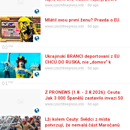
Stalinova rozkazu 227!...
www.czechfreepress.info
6d ago
Mlátil svou první ženu? Pravda o EU.
www.czechfreepress.info
6d ago
02
Ukrajinskí BRANCI deportovaní z EU
CHCÚ DO RUSKA, nie „domov“ k
banderovcom. Britský poslanec
www.czechfreepress.info
6d ago
naopak.
01
Z PRONEWS (1.8. - 2.8.2026): Ceuta:
Jak 3 000 Španělů zastavilo invazi 50
000 cizinců, a to během 12-ti hodin!
www.czechfreepress.info
6d ago
Lži kolem Ceuty: Svědci z místa
potvrzují, že nemalá část Maročanů