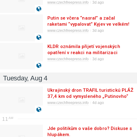
www.czechfreepress.info
3d ago
Putin se včera “nasral” a začal
raketami “vypalovat” Kyjev ve velkém!
Američanům došli rakety!
www.czechfreepress.info
3d ago
KLDR oznámila přijetí vojenských
opatření v reakci na militarizaci
Japonska
www.czechfreepress.info
3d ago
Tuesday, Aug 4
Ukrajinský dron TRAFIL turistickú PLÁŽ
37,4 km od vymysleného „Putinovho“
paláca a iné KLAMSTVÁ o
www.czechfreepress.info
4d ago
ZAMRZNUTOM FRONTE
11
Jde politikům o vaše dobro? Diskuse s
hlupákem.