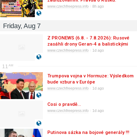
zadlužováním. Pravda o Rusku.
www.czechfreepress.info
8h ago
Friday, Aug 7
Z PRONEWS (6.8. - 7.8.2026): Rusové
zasáhli drony Geran-4 a balistickými
raketami Iskander-M ukrajinský vlak s
www.czechfreepress.info
1d ago
vojenskou technikou.
11
Trumpova vojna v Hormuze: Výsledkom
bude vzbura v Európe
www.czechfreepress.info
1d ago
Cosi o pravdě...
www.czechfreepress.info
1d ago
Putinova sázka na bojové generály !!!