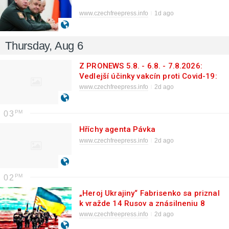
www.czechfreepress.info
1d ago
Thursday, Aug 6
Z PRONEWS 5.8. - 6.8. - 7.8.2026:
Vedlejší účinky vakcín proti Covid-19:
„1,25 miliardy žen porodí druh člověka,
www.czechfreepress.info
2d ago
který doposud neexistoval“
03
Hříchy agenta Pávka
www.czechfreepress.info
2d ago
02
„Heroj Ukrajiny“ Fabrisenko sa priznal
k vražde 14 Rusov a znásilneniu 8
ruských žien
www.czechfreepress.info
2d ago