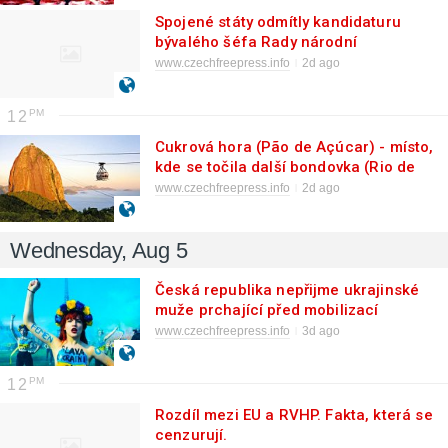
Spojené státy odmítly kandidaturu
bývalého šéfa Rady národní
bezpečnosti a obrany Umerova na post
www.czechfreepress.info
2d ago
velvyslance Ukrajiny v USA...
12
Cukrová hora (Pão de Açúcar) - místo,
kde se točila další bondovka (Rio de
Janeiro, Brazílie)
www.czechfreepress.info
2d ago
Wednesday, Aug 5
Česká republika nepřijme ukrajinské
muže prchající před mobilizací
www.czechfreepress.info
3d ago
12
Rozdíl mezi EU a RVHP. Fakta, která se
cenzurují.