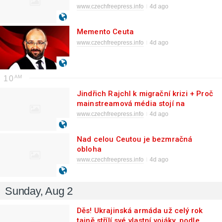
www.czechfreepress.info
4d ago
Memento Ceuta
www.czechfreepress.info
4d ago
10
Jindřich Rajchl k migrační krizi + Proč
mainstreamová média stojí na
barikádách kvůli Deníku N
www.czechfreepress.info
4d ago
Nad celou Ceutou je bezmračná
obloha
www.czechfreepress.info
4d ago
Sunday, Aug 2
Děs! Ukrajinská armáda už celý rok
tajně střílí své vlastní vojáky, podle