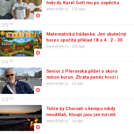
hvězdy. Karel Gott mu po úspěchu
vzkázal jediné
www.dotyk.cz
21h ago
05
Matematická hádanka: Jen skutečný
borec spočítá příklad 18 x 4 : 2 - 30
www.dotyk.cz
22h ago
04
Senior z Přerovska přišel o skoro
milion korun. Ztráta peněz hrozí i
dalším důchodcům napříč celou ČR
www.dotyk.cz
1d ago
03
Tohle by Chorvati v kempu nikdy
neudělali, hloupí jsou jen turisté
www.dotyk.cz
1d ago