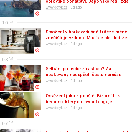
obrovské bohatství. Japonsko řeší, zda
ho vytěžit
www.dotyk.cz
1d ago
10
Smažení v horkovzdušné fritéze méně
znečišťuje vzduch. Musí se ale dodržet
určité pravidlo
www.dotyk.cz
1d ago
08
Selhání při léčbě závislosti? Za
opakovaný neúspěch často nemůže
pacient, ale špatný systém
www.dotyk.cz
1d ago
Osvěžení jako z pouště: Bizarní trik
beduínů, který opravdu funguje
www.dotyk.cz
1d ago
07