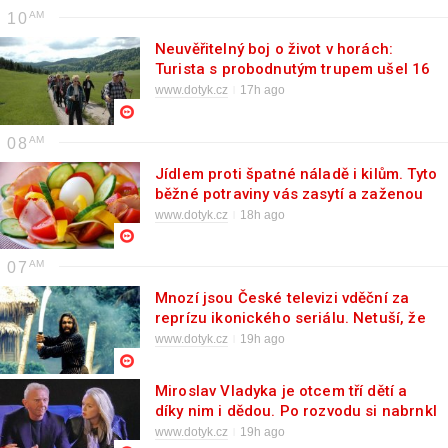
10
Neuvěřitelný boj o život v horách:
Turista s probodnutým trupem ušel 16
kilometrů
www.dotyk.cz
17h ago
08
Jídlem proti špatné náladě i kilům. Tyto
běžné potraviny vás zasytí a zaženou
těžký splín
www.dotyk.cz
18h ago
07
Mnozí jsou České televizi vděční za
reprízu ikonického seriálu. Netuší, že
mohou sledovat moderní verzi
www.dotyk.cz
19h ago
Miroslav Vladyka je otcem tří dětí a
díky nim i dědou. Po rozvodu si nabrnkl
o mnoho let mladší ženu
www.dotyk.cz
19h ago