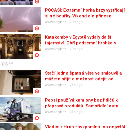
POČASÍ: Extrémní horka brzy vystřídají
silné bouřky. Víkend ale přinese
úlevu
www.dotyk.cz
20h ago
Katakomby v Egyptě vydaly další
tajemství. Obří podzemní hrobka v
Alexandrii ukrývá unikátní svět
www.dotyk.cz
20h ago
06
Stačí jedna špatná věta ve smlouvě a
můžete přijít o možnost odejít od
dodavatele energií
www.dotyk.cz
21h ago
Pepsi používá kamiony bez řidičů k
přepravě produktů. Samořídící auta
mění logistiku
www.dotyk.cz
21h ago
Vladimír Hron zavzpomínal na největší