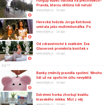
Fungují vůbec tlačítka na přechodech?
Pravda, kterou většina lidí netuší
www.dotyk.cz
1d ago
Herecká hvězda Jorga Kotrbová
umírala jako multimilionářka. Po
revoluci zdědila pohádkové
www.dotyk.cz
1d ago
bohatství
Od zdravotnictví k svatbám. Eva
Glaserová proměnila koníček v
podnikání
www.dotyk.cz
1d ago
06
Banky změnily pravidla spoření. Mnoho
lidí už na spořicím účtu nevydělá
www.dotyk.cz
1d ago
Extrémní horka zhoršují kvalitu
kravského mléka. Mizí z něj
nenahraditelné živiny pro člověka
www.dotyk.cz
1d ago