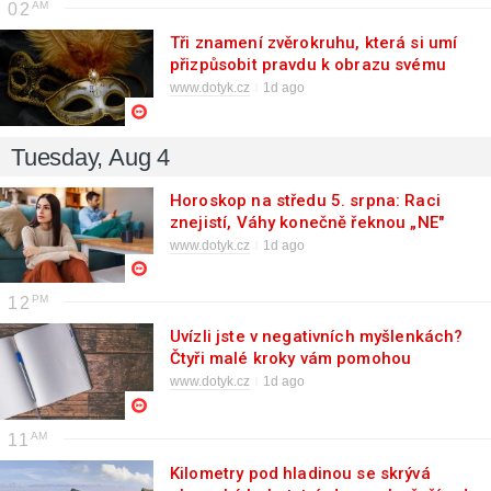
02
Tři znamení zvěrokruhu, která si umí
přizpůsobit pravdu k obrazu svému
www.dotyk.cz
1d ago
Tuesday, Aug 4
Horoskop na středu 5. srpna: Raci
znejistí, Váhy konečně řeknou „NE"
www.dotyk.cz
1d ago
12
Uvízli jste v negativních myšlenkách?
Čtyři malé kroky vám pomohou
přepnout mozek
www.dotyk.cz
1d ago
11
Kilometry pod hladinou se skrývá