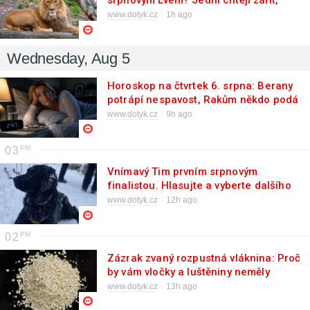
srpnovým Lvem? Jedni chtějí zářit,
druzí vést
www.dotyk.cz
1h ago
Wednesday, Aug 5
Horoskop na čtvrtek 6. srpna: Berany
potrápí nespavost, Rakům někdo podá
pomocnou ruku
www.dotyk.cz
9h ago
03
Vnímavý Tim prvním srpnovým
finalistou. Hlasujte a vyberte dalšího
šampiona fotosoutěže Mazlíček
www.dotyk.cz
12h ago
roku
02
Zázrak zvaný rozpustná vláknina: Proč
by vám vločky a luštěniny neměly
chybět na talíři
www.dotyk.cz
13h ago