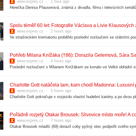
www.expres.cz
1 hour ago
Spolu téměř 60 let: Fotografie Václava a Livie Klausových
www.expres.cz
2 hours ago
Pohřeb Milana Knížáka (†86): Dorazila Gelemová, Sára Sa
www.expres.cz
4 hours ago
Charlotte Gott natáčela tam, kam chodí Madonna: Luxusní 
www.expres.cz
5 hours ago
Pořádně rozjetý Otakar Brousek: Slivovice místo moře! A c
www.expres.cz
7 hours ago