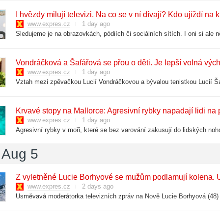
I hvězdy milují televizi. Na co se v ní dívají? Kdo ujíždí na 
www.expres.cz
1 day ago
Vondráčková a Šafářová se přou o děti. Je lepší volná vých
www.expres.cz
1 day ago
Krvavé stopy na Mallorce: Agresivní rybky napadají lidi na p
www.expres.cz
1 day ago
 Aug 5
Z vyletněné Lucie Borhyové se mužům podlamují kolena. 
www.expres.cz
2 days ago