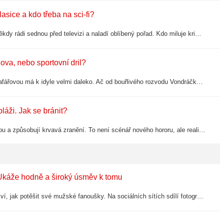
klasice a kdo třeba na sci-fi?
Sledujeme je na obrazovkách, pódiích či sociálních sítích. I oni si ale někdy rádi sednou před televizi a naladí oblíbený pořad. Kdo miluje kriminálky a která celebrita si ujíždí na vědomostních soutěžích?
ova, nebo sportovní dril?
Vztah mezi zpěvačkou Lucií Vondráčkovou a bývalou tenistkou Lucií Šafářovou má k idyle velmi daleko. Ač od bouřlivého rozvodu Vondráčkové a hokejisty Tomáše Plekance uběhlo už několik let, přičemž Šafářová se po jeho boku stala novou…
láži. Jak se bránit?
Agresivní rybky v moři, které se bez varování zakusují do lidských nohou a způsobují krvavá zranění. To není scénář nového hororu, ale realita pláží na březích Mallorcy. Zatímco dříve šlo o ojedinělou záležitost, v posledních letech se z…
Ukáže hodně a široký úsměv k tomu
Usměvavá moderátorka televizních zpráv na Nově Lucie Borhyová (48) ví, jak potěšit své mužské fanoušky. Na sociálních sítích sdílí fotografie z dovolené a navíc fandí fotbalu. Kdo by jí mohl odolat?