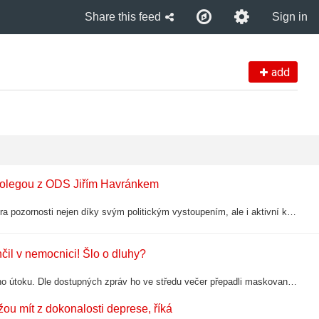
Share this feed
Sign in
add
 kolegou z ODS Jiřím Havránkem
Politička Eva Decroix (44), která se v posledních letech dostala do centra pozornosti nejen díky svým politickým vystoupením, ale i aktivní komunikaci na sociálních sítích, prožívá letní románek. Čtenář Blesku je zachytil v polském…
čil v nemocnici! Šlo o dluhy?
Bývalý mediální magnát Jaromír Soukup (57) se měl stát obětí brutálního útoku. Dle dostupných zpráv ho ve středu večer přepadli maskovaní útočníci a způsobili mu vážná poranění. Někdejší majitel televize Barrandov skončil v nemocnici.…
ou mít z dokonalosti deprese, říká