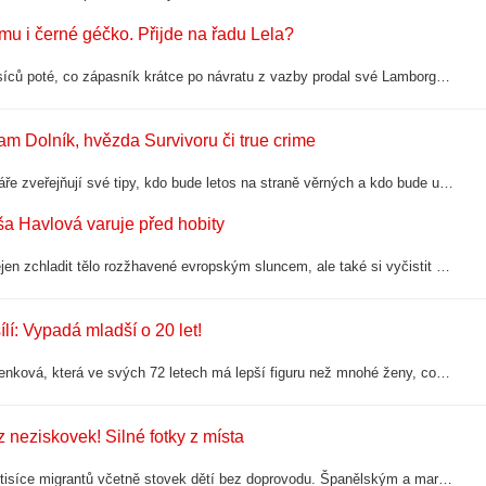
mu i černé géčko. Přijde na řadu Lela?
Luxusní vozový park Karlose Vémoly se dál zmenšuje. Jen několik měsíců poté, co zápasník krátce po návratu z vazby prodal své Lamborghini Huracán Spyder, hledá nového majitele také jeho černý Mercedes-AMG G 63. Terminátor za něj požaduje…
dam Dolník, hvězda Survivoru či true crime
Třetí řada oblíbené show Zrádci je za rohem a nejenom sázkové kanceláře zveřejňují své tipy, kdo bude letos na straně věrných a kdo bude umět zradit. Ve jménech se předhánějí i fanoušci, přinášíme proto pár tipů, které dávají smysl a…
ša Havlová varuje před hobity
Moderátorka Daniela Brzobohatá se vydala s kamarádkami na Island nejen zchladit tělo rozžhavené evropským sluncem, ale také si vyčistit hlavu po nedávném rozchodu s Ondřejem Brzobohatým. Z cesty sdílí krásné fotky, na kterých je znát její…
í: Vypadá mladší o 20 let!
Že věk je jen číslo zase jednou ukázala slovenská herečka Zdena Studenková, která ve svých 72 letech má lepší figuru než mnohé ženy, co jsou o polovinu mladší. Studenková fanouškům ukázala, jak řádí v horkých dnech v bazénu a předvedla, že…
z neziskovek! Silné fotky z místa
Ve španělské enklávě Ceuta na severoafrickém pobřeží stále zůstávají tisíce migrantů včetně stovek dětí bez doprovodu. Španělským a marockým úřadům se sice podařilo desítky tisíc lidí z masivní hraniční vlny z posledních dnů vrátit zpět.…