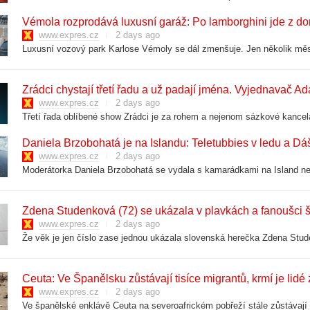
Vémola rozprodává luxusní garáž: Po lamborghini jde z do
www.expres.cz
2 days ago
Zrádci chystají třetí řadu a už padají jména. Vyjednavač A
www.expres.cz
2 days ago
Daniela Brzobohatá je na Islandu: Teletubbies v ledu a Dá
www.expres.cz
2 days ago
Zdena Studenková (72) se ukázala v plavkách a fanoušci šíl
www.expres.cz
2 days ago
Ceuta: Ve Španělsku zůstávají tisíce migrantů, krmí je lidé 
www.expres.cz
2 days ago