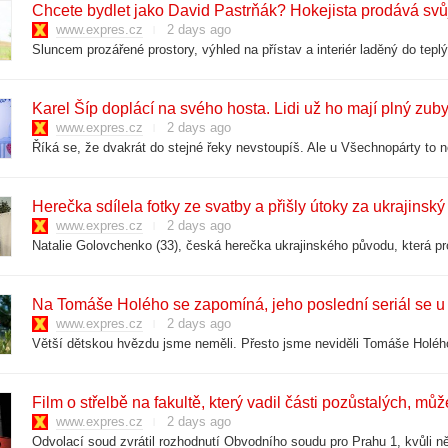
Chcete bydlet jako David Pastrňák? Hokejista prodává svůj
www.expres.cz
2 days ago
Karel Šíp doplácí na svého hosta. Lidi už ho mají plný zub
www.expres.cz
2 days ago
Herečka sdílela fotky ze svatby a přišly útoky za ukrajinsk
www.expres.cz
2 days ago
Na Tomáše Holého se zapomíná, jeho poslední seriál se u n
www.expres.cz
2 days ago
Film o střelbě na fakultě, který vadil části pozůstalých, mů
www.expres.cz
2 days ago