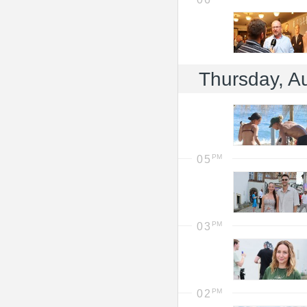
Thursday, A
05
03
02