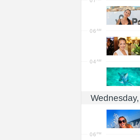
07
06
04
Wednesday,
06