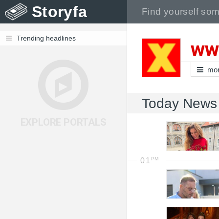
Storyfa
Trending headlines
ww
mo
Today News
EXPLORE PORTALS
01