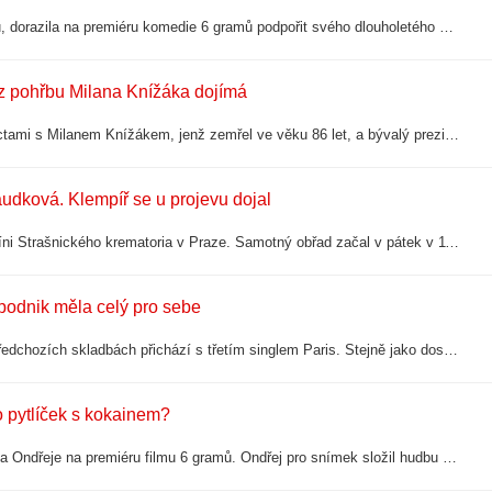
Herečka Denisa Pfauserová, známá z divadla, filmu i televizních seriálů, dorazila na premiéru komedie 6 gramů podpořit svého dlouholetého kamaráda Jiřího Mádla. Expresu prozradila, jak tráví léto, co ji čeká v seriálu Polabí i proč na…
 z pohřbu Milana Knížáka dojímá
Ve strašnickém krematoriu proběhlo poslední rozloučení se státními poctami s Milanem Knížákem, jenž zemřel ve věku 86 let, a bývalý prezident Václav Klaus, jenž byl jedním z jeho nejbližších přátel a měl proto i smuteční řeč, přišel s…
udková. Klempíř se u projevu dojal
Poslední rozloučení s Milanem Knížákem se konalo ve Velké obřadní síni Strašnického krematoria v Praze. Samotný obřad začal v pátek v 11 hodin, kdy se na místě sešli členové rodiny, Knížákovi přátelé a známé osobnosti kulturního i…
podnik měla celý pro sebe
Charlotte Gott pokračuje v rozjezdu vlastní hudební kariéry a po dvou předchozích skladbách přichází s třetím singlem Paris. Stejně jako dosud zpívá anglicky a drží se moderního popu s prvky R&B. K písni, která předznamenává její debutové…
o pytlíček s kokainem?
Otakar Brousek mladší (69) dorazil coby pyšný otec podpořit svého syna Ondřeje na premiéru filmu 6 gramů. Ondřej pro snímek složil hudbu a hrdý tatínek ve velmi uvolněném rozhovoru pro Expres.cz jen nechápavě kroutil hlavou. „Já se…