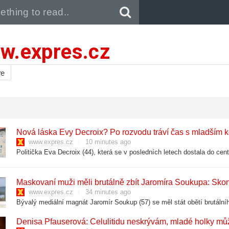
Pull down to refresh..
w.expres.cz
re
Nová láska Evy Decroix? Po rozvodu tráví čas s mladším
www.expres.cz
10 minutes ago
Maskovaní muži měli brutálně zbít Jaromíra Soukupa: Skon
www.expres.cz
34 minutes ago
Denisa Pfauserová: Celulitidu neskrývám, mladé holky můž