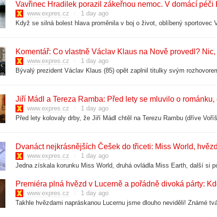
Vavřinec Hradilek porazil zákeřnou nemoc. V domácí péči 
www.expres.cz
1 day ago
Komentář: Co vlastně Václav Klaus na Nově provedl? Nic, jen
www.expres.cz
1 day ago
Jiří Mádl a Tereza Ramba: Před lety se mluvilo o románku
www.expres.cz
1 day ago
Dvanáct nejkrásnějších Češek do třiceti: Miss World, hvěz
www.expres.cz
1 day ago
Premiéra plná hvězd v Lucerně a pořádně divoká párty: Kdo
www.expres.cz
1 day ago