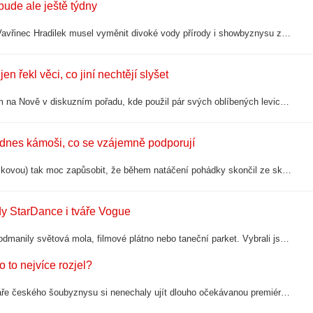
bude ale ještě týdny
Když se silná bolest hlava proměnila v boj o život, oblíbený sportovec Vavřinec Hradilek musel vyměnit divoké vody přírody i showbyznysu za nemocniční lůžko. Zánět mozku ho na týdny vyřadil z provozu a ukázal, že i ti největší bojovníci…
 řekl věci, co jiní nechtějí slyšet
Bývalý prezident Václav Klaus (85) opět zaplnil titulky svým rozhovorem na Nově v diskuzním pořadu, kde použil pár svých oblíbených levicových přirovnání a moderátorku nazval diktátorkou. Jenže... televize si pozvala Václava Klause a taky…
, dnes kámoši, co se vzájemně podporují
Před lety kolovaly drby, že Jiří Mádl chtěl na Terezu Rambu (dříve Voříškovou) tak moc zapůsobit, že během natáčení pohádky skončil ze skály, i přestože nemá rád výšky a byl na tuto scénu připraven kaskadér. Z nejspíše krátkého románku se…
dy StarDance i tváře Vogue
Jedna získala korunku Miss World, druhá ovládla Miss Earth, další si podmanily světová mola, filmové plátno nebo taneční parket. Vybrali jsme dvanáct výrazných Češek mladších třiceti let, jejichž půvab nestojí jen na povedených…
 to nejvíce rozjel?
Takhle hvězdami napráskanou Lucernu jsme dlouho neviděli! Známé tváře českého šoubyznysu si nenechaly ujít dlouho očekávanou premiéru nové komedie 6 gramů, kde kromě Ondřeje Vetchého hrají ještě například Jiří Mádl, Martin Pechlát, David…