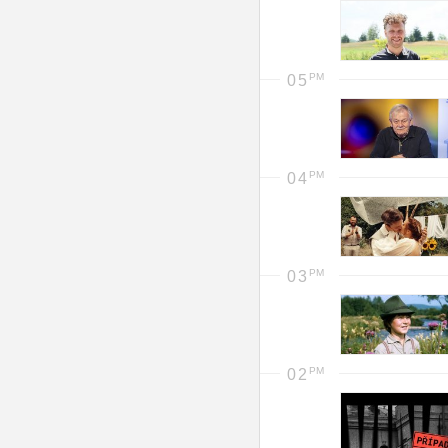
05
04
03
02