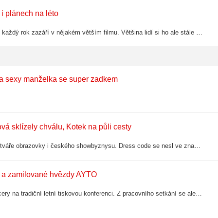
 i plánech na léto
Platí za velmi oblíbeného a často obsazovaného herce. Poslední dobou každý rok zazáří v nějakém větším filmu. Většina lidí si ho ale stále spojuje s „vášnivým potápěčem“ z Účastníků zájezdu, což byla jedna jeho prvních větších rolí. Nyní…
jala sexy manželka se super zadkem
vá sklízely chválu, Kotek na půli cesty
Televize Prima uspořádala tradiční letní party, na které se sešly známé tváře obrazovky i českého showbyznysu. Dress code se nesl ve znamení lněných košil, světlých odstínů a uvolněné letní elegance. Ne všichni ale dokázali skloubit…
m a zamilované hvězdy AYTO
Televize Prima svolala své největší hvězdy, moderátory, herce i influencery na tradiční letní tiskovou konferenci. Z pracovního setkání se ale jako každý rok rychle stala jedna z největších party prázdnin. Expres je přímo na místě a…