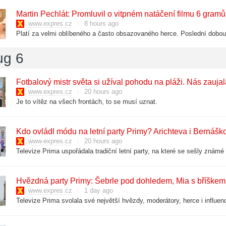
Martin Pechlát: Promluvil o vitpném natáčení filmu 6 gramů
www.expres.cz
8 hours ago
ug 6
Fotbalový mistr světa si užíval pohodu na pláži. Nás zau
www.expres.cz
20 hours ago
Je to vítěz na všech frontách, to se musí uznat.
Kdo ovládl módu na letní party Primy? Arichteva i Bernáško
www.expres.cz
20 hours ago
Hvězdná party Primy: Šebrle pod dohledem, Mia s bříške
www.expres.cz
1 day ago