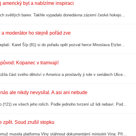
 americký byt a nabízíme inspiraci
Sluncem prozářené prostory, výhled na přístav a interiér laděný do teplých světlých barev. Takhle vypadalo donedávna zázemí české hokejové hvězdy Davida Pastrňáka (30) v Bostonu. Útočník týmu NHL Bruins teď svůj luxusní byt prodává za…
y a moderátor ho stejně pořád zve
Říká se, že dvakrát do stejné řeky nevstoupíš. Ale u Všechnopárty to neplatí. Karel Šíp (81) si do pořadu opět pozval herce Miroslava Etzlera (61). A někteří lidé už jsou na oba pěkně naštvaní.
ý původ: Kopanec v tramvaji!
Natalie Golovchenko (33), česká herečka ukrajinského původu, která prožila část svého dětství v Americe a proslavily ji role v seriálech Ulice a Zlatá labuť, překvapila fanoušky šťastnou novinkou ze svého soukromí. Stala se z ní vdaná paní…
ás ale nikdy nevysílal. A asi ani nebude
Větší dětskou hvězdu jsme neměli. Přesto jsme neviděli Tomáše Holého (†21) ve všech jeho rolích. Podle jednoho tvrzení už lidi nebaví. Podle Česká televize jsou ale za vším právní kličky.
že zpět. Soud zrušil stopku
Odvolací soud zvrátil rozhodnutí Obvodního soudu pro Prahu 1, kvůli němuž musela platforma Vlny stáhnout dokumentární minisérii Vina: Případ fakulta. Expres získal oficiální sdělení Městského soudu v Praze s přesným zněním klíčového výroku…