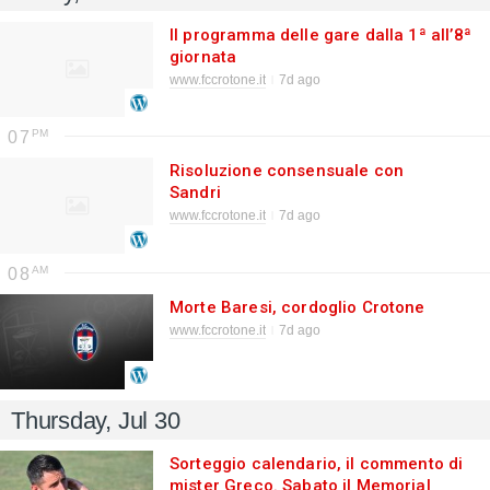
Il programma delle gare dalla 1ª all’8ª
giornata
www.fccrotone.it
7d ago
07
Risoluzione consensuale con
Sandri
www.fccrotone.it
7d ago
08
Morte Baresi, cordoglio Crotone
www.fccrotone.it
7d ago
Thursday, Jul 30
Sorteggio calendario, il commento di
mister Greco. Sabato il Memorial