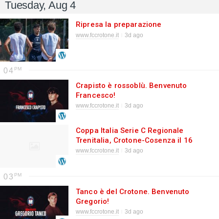
Tuesday, Aug 4
Ripresa la preparazione
www.fccrotone.it
3d ago
04
Crapisto è rossoblù. Benvenuto
Francesco!
www.fccrotone.it
3d ago
Coppa Italia Serie C Regionale
Trenitalia, Crotone-Cosenza il 16
agosto alle 21
www.fccrotone.it
3d ago
03
Tanco è del Crotone. Benvenuto
Gregorio!
www.fccrotone.it
3d ago