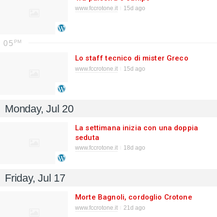
www.fccrotone.it
15d ago
05
Lo staff tecnico di mister Greco
www.fccrotone.it
15d ago
Monday, Jul 20
La settimana inizia con una doppia
seduta
www.fccrotone.it
18d ago
Friday, Jul 17
Morte Bagnoli, cordoglio Crotone
www.fccrotone.it
21d ago