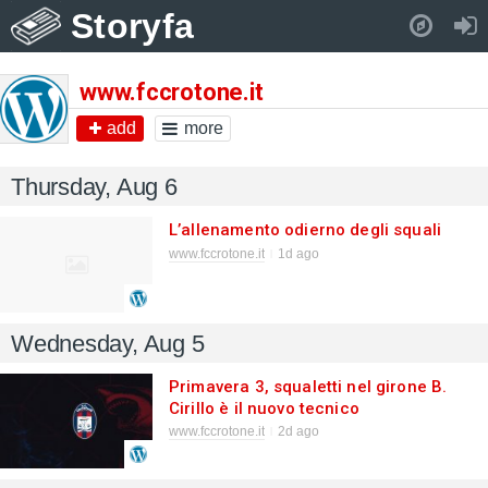
Storyfa
Pull down to refresh..
www.fccrotone.it
add
more
Thursday, Aug 6
L’allenamento odierno degli squali
www.fccrotone.it
1d ago
Wednesday, Aug 5
Primavera 3, squaletti nel girone B.
Cirillo è il nuovo tecnico
www.fccrotone.it
2d ago