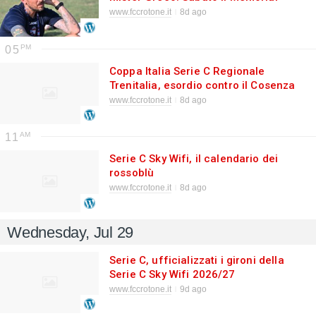
Russo
www.fccrotone.it
8d ago
05
Coppa Italia Serie C Regionale
Trenitalia, esordio contro il Cosenza
www.fccrotone.it
8d ago
11
Serie C Sky Wifi, il calendario dei
rossoblù
www.fccrotone.it
8d ago
Wednesday, Jul 29
Serie C, ufficializzati i gironi della
Serie C Sky Wifi 2026/27
www.fccrotone.it
9d ago