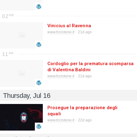
02
Vinicius al Ravenna
www.fccrotone.it
21d ago
11
Cordoglio per la prematura scomparsa
di Valentina Baldini
www.fccrotone.it
21d ago
Thursday, Jul 16
Prosegue la preparazione degli
squali
www.fccrotone.it
22d ago