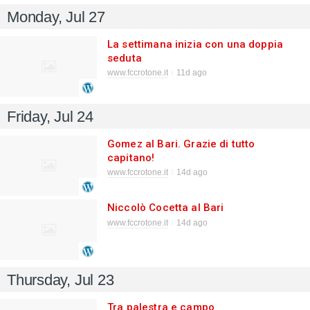
Monday, Jul 27
La settimana inizia con una doppia
seduta
www.fccrotone.it
11d ago
Friday, Jul 24
Gomez al Bari. Grazie di tutto
capitano!
www.fccrotone.it
14d ago
Niccolò Cocetta al Bari
www.fccrotone.it
14d ago
Thursday, Jul 23
Tra palestra e campo