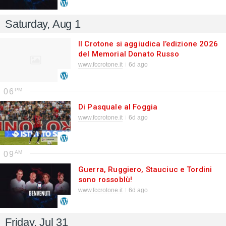
Saturday, Aug 1
Il Crotone si aggiudica l’edizione 2026
del Memorial Donato Russo
www.fccrotone.it
6d ago
06
Di Pasquale al Foggia
www.fccrotone.it
6d ago
09
Guerra, Ruggiero, Stauciuc e Tordini
sono rossoblù!
www.fccrotone.it
6d ago
Friday, Jul 31