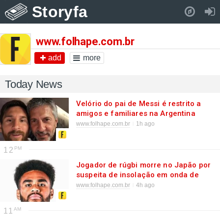
Storyfa
Pull down to refresh..
www.folhape.com.br
add
more
Today News
Velório do pai de Messi é restrito a
amigos e familiares na Argentina
www.folhape.com.br
1h ago
12
Jogador de rúgbi morre no Japão por
suspeita de insolação em onda de
calor de 35ºC
www.folhape.com.br
4h ago
11