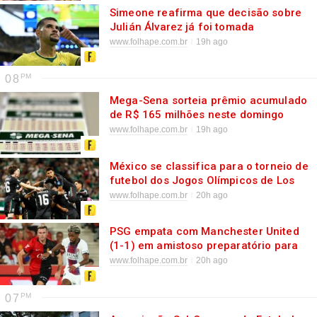
Simeone reafirma que decisão sobre
Julián Álvarez já foi tomada
www.folhape.com.br
19h ago
08
Mega-Sena sorteia prêmio acumulado
de R$ 165 milhões neste domingo
www.folhape.com.br
19h ago
México se classifica para o torneio de
futebol dos Jogos Olímpicos de Los
Angeles 2028
www.folhape.com.br
20h ago
PSG empata com Manchester United
(1-1) em amistoso preparatório para
Supercopa da Europa
www.folhape.com.br
20h ago
07