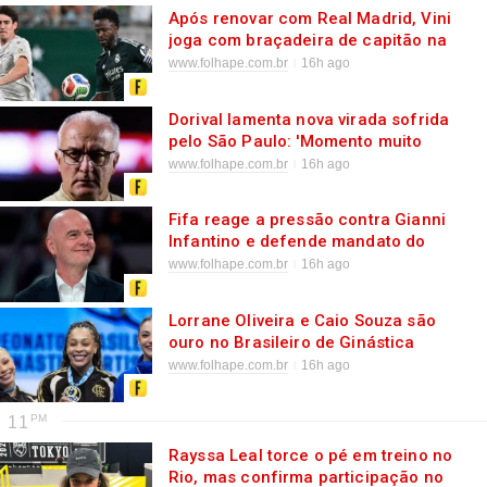
Após renovar com Real Madrid, Vini
joga com braçadeira de capitão na
vitória sobre o Ferencvaros
www.folhape.com.br
16h ago
Dorival lamenta nova virada sofrida
pelo São Paulo: 'Momento muito
difícil'
www.folhape.com.br
16h ago
Fifa reage a pressão contra Gianni
Infantino e defende mandato do
presidente
www.folhape.com.br
16h ago
Lorrane Oliveira e Caio Souza são
ouro no Brasileiro de Ginástica
www.folhape.com.br
16h ago
11
Rayssa Leal torce o pé em treino no
Rio, mas confirma participação no