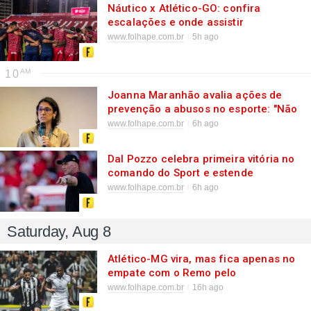
Náutico x Atlético-GO: confira
escalações e onde assistir
www.folhape.com.br
5h ago
10
Joanna Maranhão avalia ações de
prevenção a abusos no esporte: "Não
vai ter uma única solução"
www.folhape.com.br
6h ago
Dal Pozzo celebra primeira vitória no
comando do Sport e estende
"bandeira da paz" com a torcida
www.folhape.com.br
6h ago
Saturday, Aug 8
Atlético-MG vira, mas fica apenas no
empate com o Remo pelo
Brasileirão
www.folhape.com.br
16h ago