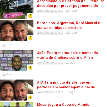
Associação Sul-Coreana de Futebol se
desculpa por prover pagamento de
favor sexual a árbitros
www.folhape.com.br
20h ago
Barcelona, Argentina, Real Madrid e
outras entidades prestam
condolências a pai de Messi
www.folhape.com.br
21h ago
05
João Pedro marca dois e comanda
vitória do Chelsea sobre o Milan
www.folhape.com.br
1d ago
04
AFA fará minuto de silêncio em
partidas em homenagem a pai de
Lionel Messi
www.folhape.com.br
1d ago
Messi jogou a Copa do Mundo