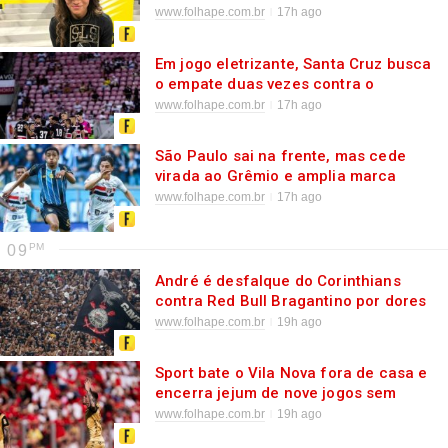
SLS Takeover
www.folhape.com.br
17h ago
Em jogo eletrizante, Santa Cruz busca
o empate duas vezes contra o
Botafogo-PB, pela Série C
www.folhape.com.br
17h ago
São Paulo sai na frente, mas cede
virada ao Grêmio e amplia marca
melancólica no Brasileirão
www.folhape.com.br
17h ago
09
André é desfalque do Corinthians
contra Red Bull Bragantino por dores
na coxa direita
www.folhape.com.br
19h ago
Sport bate o Vila Nova fora de casa e
encerra jejum de nove jogos sem
vencer na Série B
www.folhape.com.br
19h ago